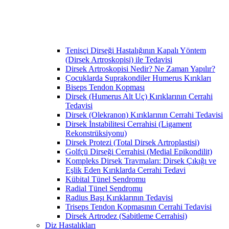
Tenisçi Dirseği Hastalığının Kapalı Yöntem
(Dirsek Artroskopisi) ile Tedavisi
Dirsek Artroskopisi Nedir? Ne Zaman Yapılır?
Çocuklarda Suprakondiler Humerus Kırıkları
Biseps Tendon Kopması
Dirsek (Humerus Alt Uç) Kırıklarının Cerrahi
Tedavisi
Dirsek (Olekranon) Kırıklarının Cerrahi Tedavisi
Dirsek İnstabilitesi Cerrahisi (Ligament
Rekonstrüksiyonu)
Dirsek Protezi (Total Dirsek Artroplastisi)
Golfçü Dirseği Cerrahisi (Medial Epikondilit)
Kompleks Dirsek Travmaları: Dirsek Çıkığı ve
Eşlik Eden Kırıklarda Cerrahi Tedavi
Kübital Tünel Sendromu
Radial Tünel Sendromu
Radius Başı Kırıklarının Tedavisi
Triseps Tendon Kopmasının Cerrahi Tedavisi
Dirsek Artrodez (Sabitleme Cerrahisi)
Diz Hastalıkları