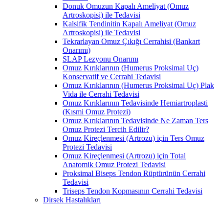
Donuk Omuzun Kapalı Ameliyat (Omuz
Artroskopisi) ile Tedavisi
Kalsifik Tendinitin Kapalı Ameliyat (Omuz
Artroskopisi) ile Tedavisi
Tekrarlayan Omuz Çıkığı Cerrahisi (Bankart
Onarımı)
SLAP Lezyonu Onarımı
Omuz Kırıklarının (Humerus Proksimal Uç)
Konservatif ve Cerrahi Tedavisi
Omuz Kırıklarının (Humerus Proksimal Uç) Plak
Vida ile Cerrahi Tedavisi
Omuz Kırıklarının Tedavisinde Hemiartroplasti
(Kısmi Omuz Protezi)
Omuz Kırıklarının Tedavisinde Ne Zaman Ters
Omuz Protezi Tercih Edilir?
Omuz Kireçlenmesi (Artrozu) için Ters Omuz
Protezi Tedavisi
Omuz Kireçlenmesi (Artrozu) için Total
Anatomik Omuz Protezi Tedavisi
Proksimal Biseps Tendon Rüptürünün Cerrahi
Tedavisi
Triseps Tendon Kopmasının Cerrahi Tedavisi
Dirsek Hastalıkları