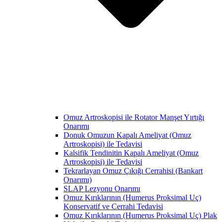
Omuz Artroskopisi ile Rotator Manşet Yırtığı
Onarımı
Donuk Omuzun Kapalı Ameliyat (Omuz
Artroskopisi) ile Tedavisi
Kalsifik Tendinitin Kapalı Ameliyat (Omuz
Artroskopisi) ile Tedavisi
Tekrarlayan Omuz Çıkığı Cerrahisi (Bankart
Onarımı)
SLAP Lezyonu Onarımı
Omuz Kırıklarının (Humerus Proksimal Uç)
Konservatif ve Cerrahi Tedavisi
Omuz Kırıklarının (Humerus Proksimal Uç) Plak