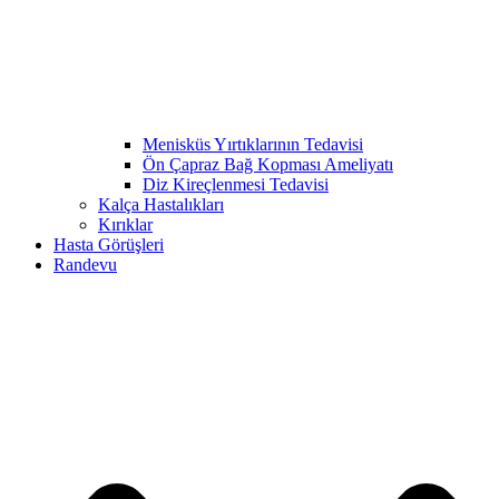
Menisküs Yırtıklarının Tedavisi
Ön Çapraz Bağ Kopması Ameliyatı
Diz Kireçlenmesi Tedavisi
Kalça Hastalıkları
Kırıklar
Hasta Görüşleri
Randevu