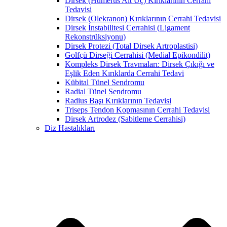
Dirsek (Humerus Alt Uç) Kırıklarının Cerrahi
Tedavisi
Dirsek (Olekranon) Kırıklarının Cerrahi Tedavisi
Dirsek İnstabilitesi Cerrahisi (Ligament
Rekonstrüksiyonu)
Dirsek Protezi (Total Dirsek Artroplastisi)
Golfçü Dirseği Cerrahisi (Medial Epikondilit)
Kompleks Dirsek Travmaları: Dirsek Çıkığı ve
Eşlik Eden Kırıklarda Cerrahi Tedavi
Kübital Tünel Sendromu
Radial Tünel Sendromu
Radius Başı Kırıklarının Tedavisi
Triseps Tendon Kopmasının Cerrahi Tedavisi
Dirsek Artrodez (Sabitleme Cerrahisi)
Diz Hastalıkları