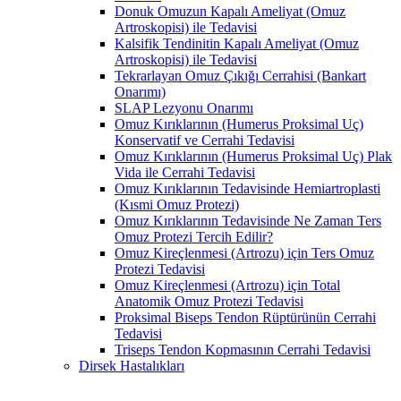
Donuk Omuzun Kapalı Ameliyat (Omuz
Artroskopisi) ile Tedavisi
Kalsifik Tendinitin Kapalı Ameliyat (Omuz
Artroskopisi) ile Tedavisi
Tekrarlayan Omuz Çıkığı Cerrahisi (Bankart
Onarımı)
SLAP Lezyonu Onarımı
Omuz Kırıklarının (Humerus Proksimal Uç)
Konservatif ve Cerrahi Tedavisi
Omuz Kırıklarının (Humerus Proksimal Uç) Plak
Vida ile Cerrahi Tedavisi
Omuz Kırıklarının Tedavisinde Hemiartroplasti
(Kısmi Omuz Protezi)
Omuz Kırıklarının Tedavisinde Ne Zaman Ters
Omuz Protezi Tercih Edilir?
Omuz Kireçlenmesi (Artrozu) için Ters Omuz
Protezi Tedavisi
Omuz Kireçlenmesi (Artrozu) için Total
Anatomik Omuz Protezi Tedavisi
Proksimal Biseps Tendon Rüptürünün Cerrahi
Tedavisi
Triseps Tendon Kopmasının Cerrahi Tedavisi
Dirsek Hastalıkları