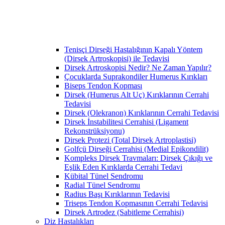
Tenisçi Dirseği Hastalığının Kapalı Yöntem
(Dirsek Artroskopisi) ile Tedavisi
Dirsek Artroskopisi Nedir? Ne Zaman Yapılır?
Çocuklarda Suprakondiler Humerus Kırıkları
Biseps Tendon Kopması
Dirsek (Humerus Alt Uç) Kırıklarının Cerrahi
Tedavisi
Dirsek (Olekranon) Kırıklarının Cerrahi Tedavisi
Dirsek İnstabilitesi Cerrahisi (Ligament
Rekonstrüksiyonu)
Dirsek Protezi (Total Dirsek Artroplastisi)
Golfçü Dirseği Cerrahisi (Medial Epikondilit)
Kompleks Dirsek Travmaları: Dirsek Çıkığı ve
Eşlik Eden Kırıklarda Cerrahi Tedavi
Kübital Tünel Sendromu
Radial Tünel Sendromu
Radius Başı Kırıklarının Tedavisi
Triseps Tendon Kopmasının Cerrahi Tedavisi
Dirsek Artrodez (Sabitleme Cerrahisi)
Diz Hastalıkları