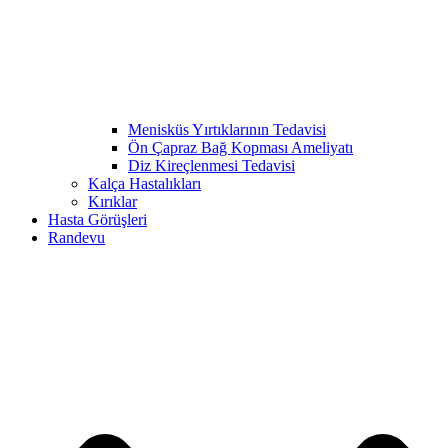
Menisküs Yırtıklarının Tedavisi
Ön Çapraz Bağ Kopması Ameliyatı
Diz Kireçlenmesi Tedavisi
Kalça Hastalıkları
Kırıklar
Hasta Görüşleri
Randevu