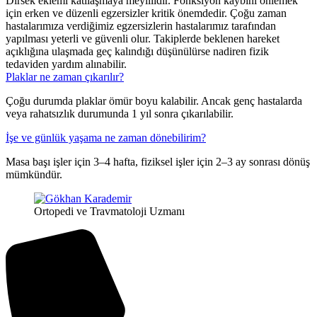
Dirsek eklemi katılaşmaya meyillidir. Fonksiyon kaybını önlemek
için erken ve düzenli egzersizler kritik önemdedir. Çoğu zaman
hastalarımıza verdiğimiz egzersizlerin hastalarımız tarafından
yapılması yeterli ve güvenli olur. Takiplerde beklenen hareket
açıklığına ulaşmada geç kalındığı düşünülürse nadiren fizik
tedaviden yardım alınabilir.
Plaklar ne zaman çıkarılır?
Çoğu durumda plaklar ömür boyu kalabilir. Ancak genç hastalarda
veya rahatsızlık durumunda 1 yıl sonra çıkarılabilir.
İşe ve günlük yaşama ne zaman dönebilirim?
Masa başı işler için 3–4 hafta, fiziksel işler için 2–3 ay sonrası dönüş
mümkündür.
Ortopedi ve Travmatoloji Uzmanı