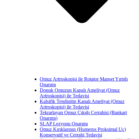
Omuz Artroskopisi ile Rotator Manşet Yırtığı
Onarımı
Donuk Omuzun Kapalı Ameliyat (Omuz
Artroskopisi) ile Tedavisi
Kalsifik Tendinitin Kapalı Ameliyat (Omuz
Artroskopisi) ile Tedavisi
Tekrarlayan Omuz Çıkığı Cerrahisi (Bankart
Onarımı)
SLAP Lezyonu Onarımı
Omuz Kırıklarının (Humerus Proksimal Uç)
Konservatif ve Cerrahi Tedavisi