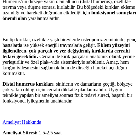
Humerus’un dirseğe yakın olan alt ucu (distal humerus), özellikle
travma veya düşme sonrası kırılabilir. Bu bölgedeki kırıklar, ekleme
uzandığı ve hareketi doğrudan etkilediği için
fonksiyonel sonuçları
önemli olan
yaralanmalardır.
Bu tip kırıklar, özellikle yaşlı bireylerde osteoporoz zemininde, genç
hastalarda ise yüksek enerjili travmalarla gelişir.
Eklem yüzeyini
ilgilendiren, çok parçalı ve yer değiştirmiş kırıklarda cerrahi
tedavi gereklidir.
Cerrahi ile kırık parçaları anatomik olarak yerine
yerleştirilir ve özel plak–vida sistemleriyle sabitlenir. Amaç, hem
kırığın iyileşmesini sağlamak hem de dirseğin hareket açıklığını
korumaktır.
Distal humerus kırıkları
, sinirlerin ve damarların geçtiği bölgeye
çok yakın olduğu için cerrahi dikkatle planlanmalıdır. Uygun
teknikle yapılan bir ameliyat sonrası fizik tedavi süreci, başarılı bir
fonksiyonel iyileşmenin anahtarıdır.
Ameliyat Hakkında
Ameliyat Süresi:
1.5-2.5 saat