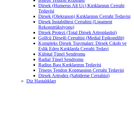
Biseps Tendon Kopması
Dirsek (Humerus Alt Uç) Kırıklarının Cerrahi
Tedavisi
Dirsek (Olekranon) Kırıklarının Cerrahi Tedavisi
Dirsek İnstabilitesi Cerrahisi (Ligament
Rekonstrüksiyonu)
Dirsek Protezi (Total Dirsek Artroplastisi)
Golfçü Dirseği Cerrahisi (Medial Epikondilit)
Kompleks Dirsek Travmaları: Dirsek Çıkığı ve
Eşlik Eden Kırıklarda Cerrahi Tedavi
Kübital Tünel Sendromu
Radial Tünel Sendromu
Radius Başı Kırıklarının Tedavisi
Triseps Tendon Kopmasının Cerrahi Tedavisi
Dirsek Artrodez (Sabitleme Cerrahisi)
Diz Hastalıkları