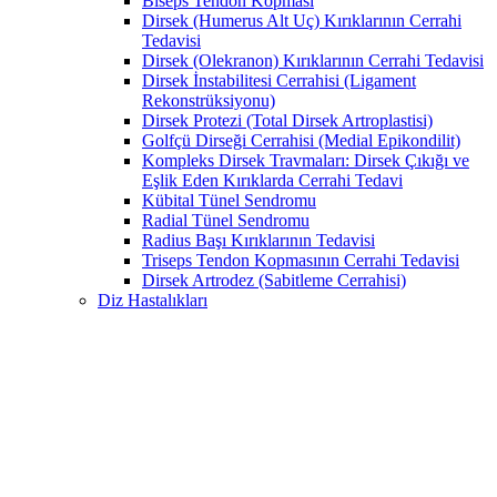
Biseps Tendon Kopması
Dirsek (Humerus Alt Uç) Kırıklarının Cerrahi
Tedavisi
Dirsek (Olekranon) Kırıklarının Cerrahi Tedavisi
Dirsek İnstabilitesi Cerrahisi (Ligament
Rekonstrüksiyonu)
Dirsek Protezi (Total Dirsek Artroplastisi)
Golfçü Dirseği Cerrahisi (Medial Epikondilit)
Kompleks Dirsek Travmaları: Dirsek Çıkığı ve
Eşlik Eden Kırıklarda Cerrahi Tedavi
Kübital Tünel Sendromu
Radial Tünel Sendromu
Radius Başı Kırıklarının Tedavisi
Triseps Tendon Kopmasının Cerrahi Tedavisi
Dirsek Artrodez (Sabitleme Cerrahisi)
Diz Hastalıkları