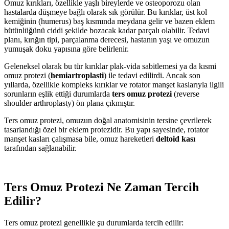
Omuz kırıkları, özellikle yaşlı bireylerde ve osteoporozu olan
hastalarda düşmeye bağlı olarak sık görülür. Bu kırıklar, üst kol
kemiğinin (humerus) baş kısmında meydana gelir ve bazen eklem
bütünlüğünü ciddi şekilde bozacak kadar parçalı olabilir. Tedavi
planı, kırığın tipi, parçalanma derecesi, hastanın yaşı ve omuzun
yumuşak doku yapısına göre belirlenir.
Geleneksel olarak bu tür kırıklar plak-vida sabitlemesi ya da kısmi
omuz protezi (
hemiartroplasti
) ile tedavi edilirdi. Ancak son
yıllarda, özellikle kompleks kırıklar ve rotator manşet kaslarıyla ilgili
sorunların eşlik ettiği durumlarda
ters omuz protezi
(reverse
shoulder arthroplasty) ön plana çıkmıştır.
Ters omuz protezi, omuzun doğal anatomisinin tersine çevrilerek
tasarlandığı özel bir eklem protezidir. Bu yapı sayesinde, rotator
manşet kasları çalışmasa bile, omuz hareketleri
deltoid kası
tarafından sağlanabilir.
Ters Omuz Protezi Ne Zaman Tercih
Edilir?
Ters omuz protezi genellikle şu durumlarda tercih edilir: