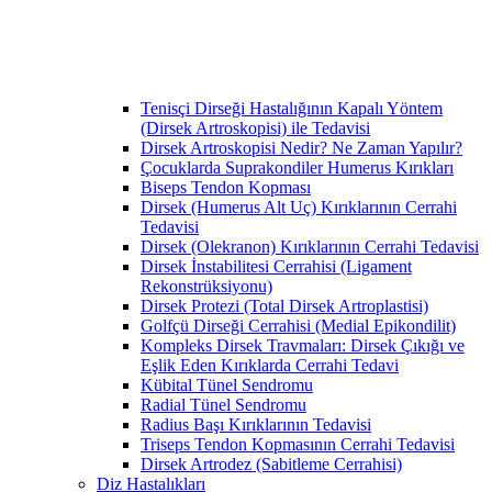
Tenisçi Dirseği Hastalığının Kapalı Yöntem
(Dirsek Artroskopisi) ile Tedavisi
Dirsek Artroskopisi Nedir? Ne Zaman Yapılır?
Çocuklarda Suprakondiler Humerus Kırıkları
Biseps Tendon Kopması
Dirsek (Humerus Alt Uç) Kırıklarının Cerrahi
Tedavisi
Dirsek (Olekranon) Kırıklarının Cerrahi Tedavisi
Dirsek İnstabilitesi Cerrahisi (Ligament
Rekonstrüksiyonu)
Dirsek Protezi (Total Dirsek Artroplastisi)
Golfçü Dirseği Cerrahisi (Medial Epikondilit)
Kompleks Dirsek Travmaları: Dirsek Çıkığı ve
Eşlik Eden Kırıklarda Cerrahi Tedavi
Kübital Tünel Sendromu
Radial Tünel Sendromu
Radius Başı Kırıklarının Tedavisi
Triseps Tendon Kopmasının Cerrahi Tedavisi
Dirsek Artrodez (Sabitleme Cerrahisi)
Diz Hastalıkları