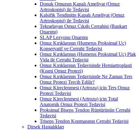
Donuk Omuzun Kapalı Ameliyat (Omuz
Artroskopisi) ile Tedavisi
Kalsifik Tendinitin Kapalı Ameliyat (Omuz
Artroskopisi) ile Tedavisi
Tekrarlayan Omuz Çıkığı Cerrahisi (Bankart
Onarımı)
SLAP Lezyonu Onarımı
Omuz Kırıklarının (Humerus Proksimal Uç)
Konservatif ve Cerrahi Tedavisi
Omuz Kırıklarının (Humerus Proksimal Uç) Plak
Vida ile Cerrahi Tedavisi
Omuz Kırıklarının Tedavisinde Hemiartroplasti
(Kısmi Omuz Protezi)
Omuz Kırıklarının Tedavisinde Ne Zaman Ters
Omuz Protezi Tercih Edilir?
Omuz Kireçlenmesi (Artrozu) için Ters Omuz
Protezi Tedavisi
Omuz Kireçlenmesi (Artrozu) için Total
Anatomik Omuz Protezi Tedavisi
Proksimal Biseps Tendon Rüptürünün Cerrahi
Tedavisi
Triseps Tendon Kopmasının Cerrahi Tedavisi
Dirsek Hastalıkları