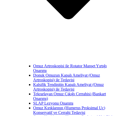
Omuz Artroskopisi ile Rotator Manşet Yırtığı
Onarımı
Donuk Omuzun Kapalı Ameliyat (Omuz
Artroskopisi) ile Tedavisi
Kalsifik Tendinitin Kapalı Ameliyat (Omuz
Artroskopisi) ile Tedavisi
Tekrarlayan Omuz Çıkığı Cerrahisi (Bankart
Onarımı)
SLAP Lezyonu Onarımı
Omuz Kırıklarının (Humerus Proksimal Uç)
Konservatif ve Cerrahi Tedavisi