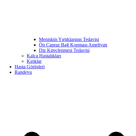
Menisküs Yırtıklarının Tedavisi
Ön Çapraz Bağ Kopması Ameliyatı
Diz Kireçlenmesi Tedavisi
Kalça Hastalıkları
Kırıklar
Hasta Görüşleri
Randevu