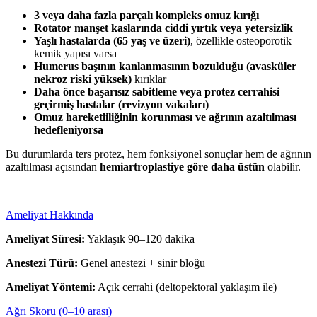
3 veya daha fazla parçalı kompleks omuz kırığı
Rotator manşet kaslarında ciddi yırtık veya yetersizlik
Yaşlı hastalarda (65 yaş ve üzeri)
, özellikle osteoporotik
kemik yapısı varsa
Humerus başının kanlanmasının bozulduğu (avasküler
nekroz riski yüksek)
kırıklar
Daha önce başarısız sabitleme veya protez cerrahisi
geçirmiş hastalar (revizyon vakaları)
Omuz hareketliliğinin korunması ve ağrının azaltılması
hedefleniyorsa
Bu durumlarda ters protez, hem fonksiyonel sonuçlar hem de ağrının
azaltılması açısından
hemiartroplastiye göre daha üstün
olabilir.
Ameliyat Hakkında
Ameliyat Süresi:
Yaklaşık 90–120 dakika
Anestezi Türü:
Genel anestezi + sinir bloğu
Ameliyat Yöntemi:
Açık cerrahi (deltopektoral yaklaşım ile)
Ağrı Skoru (0–10 arası)