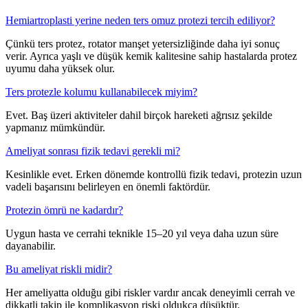
Hemiartroplasti yerine neden ters omuz protezi tercih ediliyor?
Çünkü ters protez, rotator manşet yetersizliğinde daha iyi sonuç
verir. Ayrıca yaşlı ve düşük kemik kalitesine sahip hastalarda protez
uyumu daha yüksek olur.
Ters protezle kolumu kullanabilecek miyim?
Evet. Baş üzeri aktiviteler dahil birçok hareketi ağrısız şekilde
yapmanız mümkündür.
Ameliyat sonrası fizik tedavi gerekli mi?
Kesinlikle evet. Erken dönemde kontrollü fizik tedavi, protezin uzun
vadeli başarısını belirleyen en önemli faktördür.
Protezin ömrü ne kadardır?
Uygun hasta ve cerrahi teknikle 15–20 yıl veya daha uzun süre
dayanabilir.
Bu ameliyat riskli midir?
Her ameliyatta olduğu gibi riskler vardır ancak deneyimli cerrah ve
dikkatli takip ile komplikasyon riski oldukça düşüktür.