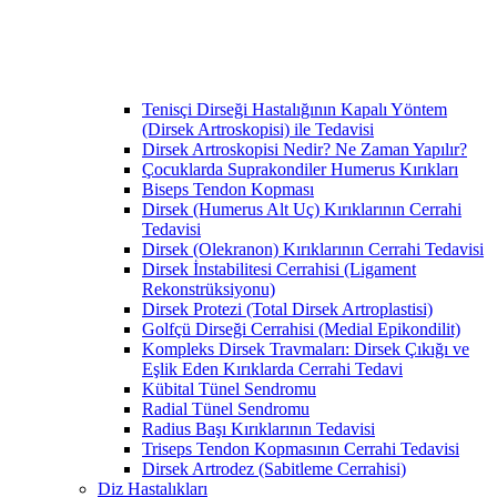
Tenisçi Dirseği Hastalığının Kapalı Yöntem
(Dirsek Artroskopisi) ile Tedavisi
Dirsek Artroskopisi Nedir? Ne Zaman Yapılır?
Çocuklarda Suprakondiler Humerus Kırıkları
Biseps Tendon Kopması
Dirsek (Humerus Alt Uç) Kırıklarının Cerrahi
Tedavisi
Dirsek (Olekranon) Kırıklarının Cerrahi Tedavisi
Dirsek İnstabilitesi Cerrahisi (Ligament
Rekonstrüksiyonu)
Dirsek Protezi (Total Dirsek Artroplastisi)
Golfçü Dirseği Cerrahisi (Medial Epikondilit)
Kompleks Dirsek Travmaları: Dirsek Çıkığı ve
Eşlik Eden Kırıklarda Cerrahi Tedavi
Kübital Tünel Sendromu
Radial Tünel Sendromu
Radius Başı Kırıklarının Tedavisi
Triseps Tendon Kopmasının Cerrahi Tedavisi
Dirsek Artrodez (Sabitleme Cerrahisi)
Diz Hastalıkları