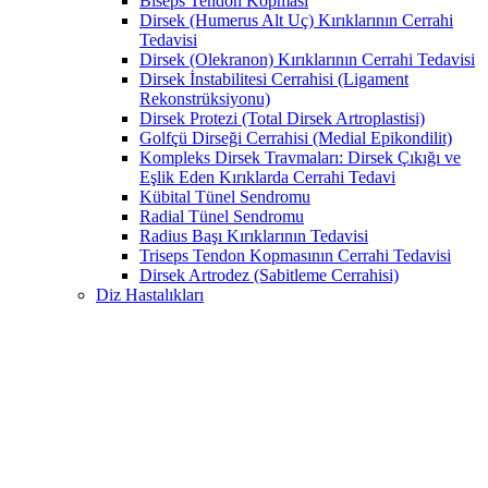
Biseps Tendon Kopması
Dirsek (Humerus Alt Uç) Kırıklarının Cerrahi
Tedavisi
Dirsek (Olekranon) Kırıklarının Cerrahi Tedavisi
Dirsek İnstabilitesi Cerrahisi (Ligament
Rekonstrüksiyonu)
Dirsek Protezi (Total Dirsek Artroplastisi)
Golfçü Dirseği Cerrahisi (Medial Epikondilit)
Kompleks Dirsek Travmaları: Dirsek Çıkığı ve
Eşlik Eden Kırıklarda Cerrahi Tedavi
Kübital Tünel Sendromu
Radial Tünel Sendromu
Radius Başı Kırıklarının Tedavisi
Triseps Tendon Kopmasının Cerrahi Tedavisi
Dirsek Artrodez (Sabitleme Cerrahisi)
Diz Hastalıkları