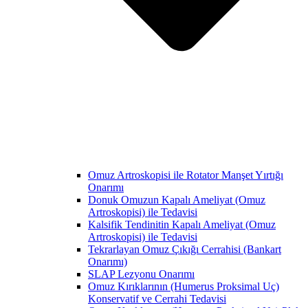
Omuz Artroskopisi ile Rotator Manşet Yırtığı
Onarımı
Donuk Omuzun Kapalı Ameliyat (Omuz
Artroskopisi) ile Tedavisi
Kalsifik Tendinitin Kapalı Ameliyat (Omuz
Artroskopisi) ile Tedavisi
Tekrarlayan Omuz Çıkığı Cerrahisi (Bankart
Onarımı)
SLAP Lezyonu Onarımı
Omuz Kırıklarının (Humerus Proksimal Uç)
Konservatif ve Cerrahi Tedavisi