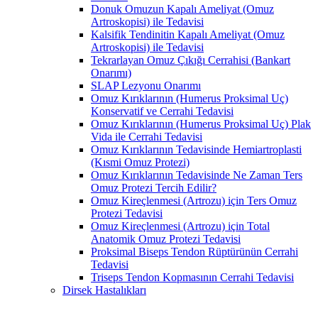
Donuk Omuzun Kapalı Ameliyat (Omuz
Artroskopisi) ile Tedavisi
Kalsifik Tendinitin Kapalı Ameliyat (Omuz
Artroskopisi) ile Tedavisi
Tekrarlayan Omuz Çıkığı Cerrahisi (Bankart
Onarımı)
SLAP Lezyonu Onarımı
Omuz Kırıklarının (Humerus Proksimal Uç)
Konservatif ve Cerrahi Tedavisi
Omuz Kırıklarının (Humerus Proksimal Uç) Plak
Vida ile Cerrahi Tedavisi
Omuz Kırıklarının Tedavisinde Hemiartroplasti
(Kısmi Omuz Protezi)
Omuz Kırıklarının Tedavisinde Ne Zaman Ters
Omuz Protezi Tercih Edilir?
Omuz Kireçlenmesi (Artrozu) için Ters Omuz
Protezi Tedavisi
Omuz Kireçlenmesi (Artrozu) için Total
Anatomik Omuz Protezi Tedavisi
Proksimal Biseps Tendon Rüptürünün Cerrahi
Tedavisi
Triseps Tendon Kopmasının Cerrahi Tedavisi
Dirsek Hastalıkları