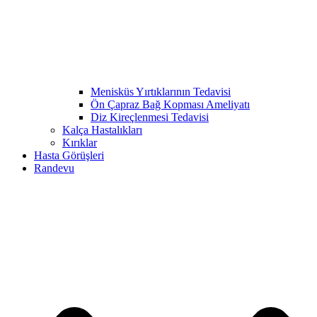
Menisküs Yırtıklarının Tedavisi
Ön Çapraz Bağ Kopması Ameliyatı
Diz Kireçlenmesi Tedavisi
Kalça Hastalıkları
Kırıklar
Hasta Görüşleri
Randevu