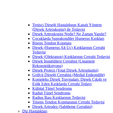
Tenisçi Dirseği Hastalığının Kapalı Yöntem
(Dirsek Artroskopisi) ile Tedavisi
Dirsek Artroskopisi Nedir? Ne Zaman Yapılır?
Çocuklarda Suprakondiler Humerus Kırıkları
Biseps Tendon Kopması
Dirsek (Humerus Alt Uç) Kırıklarının Cerrahi
Tedavisi
Dirsek (Olekranon) Kırıklarının Cerrahi Tedavisi
Dirsek İnstabilitesi Cerrahisi (Ligament
Rekonstrüksiyonu)
Dirsek Protezi (Total Dirsek Artroplastisi)
Golfçü Dirseği Cerrahisi (Medial Epikondilit)
Kompleks Dirsek Travmaları: Dirsek Çıkığı ve
Eşlik Eden Kırıklarda Cerrahi Tedavi
Kübital Tünel Sendromu
Radial Tünel Sendromu
Radius Başı Kırıklarının Tedavisi
Triseps Tendon Kopmasının Cerrahi Tedavisi
Dirsek Artrodez (Sabitleme Cerrahisi)
Diz Hastalıkları