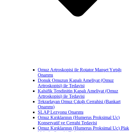
Omuz Artroskopisi ile Rotator Manşet Yırtığı
Onarımı
Donuk Omuzun Kapalı Ameliyat (Omuz
Artroskopisi) ile Tedavisi
Kalsifik Tendinitin Kapalı Ameliyat (Omuz
Artroskopisi) ile Tedavisi
Tekrarlayan Omuz Çıkığı Cerrahisi (Bankart
Onarımı)
SLAP Lezyonu Onarımı
Omuz Kırıklarının (Humerus Proksimal Uç)
Konservatif ve Cerrahi Tedavisi
Omuz Kırıklarının (Humerus Proksimal Uç) Plak