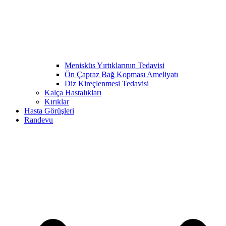
Menisküs Yırtıklarının Tedavisi
Ön Çapraz Bağ Kopması Ameliyatı
Diz Kireçlenmesi Tedavisi
Kalça Hastalıkları
Kırıklar
Hasta Görüşleri
Randevu