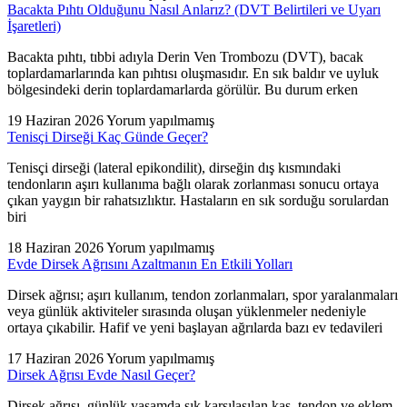
Bacakta Pıhtı Olduğunu Nasıl Anlarız? (DVT Belirtileri ve Uyarı
İşaretleri)
Bacakta pıhtı, tıbbi adıyla Derin Ven Trombozu (DVT), bacak
toplardamarlarında kan pıhtısı oluşmasıdır. En sık baldır ve uyluk
bölgesindeki derin toplardamarlarda görülür. Bu durum erken
19 Haziran 2026
Yorum yapılmamış
Tenisçi Dirseği Kaç Günde Geçer?
Tenisçi dirseği (lateral epikondilit), dirseğin dış kısmındaki
tendonların aşırı kullanıma bağlı olarak zorlanması sonucu ortaya
çıkan yaygın bir rahatsızlıktır. Hastaların en sık sorduğu sorulardan
biri
18 Haziran 2026
Yorum yapılmamış
Evde Dirsek Ağrısını Azaltmanın En Etkili Yolları
Dirsek ağrısı; aşırı kullanım, tendon zorlanmaları, spor yaralanmaları
veya günlük aktiviteler sırasında oluşan yüklenmeler nedeniyle
ortaya çıkabilir. Hafif ve yeni başlayan ağrılarda bazı ev tedavileri
17 Haziran 2026
Yorum yapılmamış
Dirsek Ağrısı Evde Nasıl Geçer?
Dirsek ağrısı, günlük yaşamda sık karşılaşılan kas, tendon ve eklem