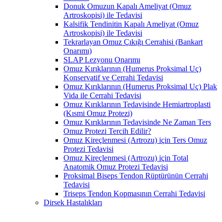
Donuk Omuzun Kapalı Ameliyat (Omuz
Artroskopisi) ile Tedavisi
Kalsifik Tendinitin Kapalı Ameliyat (Omuz
Artroskopisi) ile Tedavisi
Tekrarlayan Omuz Çıkığı Cerrahisi (Bankart
Onarımı)
SLAP Lezyonu Onarımı
Omuz Kırıklarının (Humerus Proksimal Uç)
Konservatif ve Cerrahi Tedavisi
Omuz Kırıklarının (Humerus Proksimal Uç) Plak
Vida ile Cerrahi Tedavisi
Omuz Kırıklarının Tedavisinde Hemiartroplasti
(Kısmi Omuz Protezi)
Omuz Kırıklarının Tedavisinde Ne Zaman Ters
Omuz Protezi Tercih Edilir?
Omuz Kireçlenmesi (Artrozu) için Ters Omuz
Protezi Tedavisi
Omuz Kireçlenmesi (Artrozu) için Total
Anatomik Omuz Protezi Tedavisi
Proksimal Biseps Tendon Rüptürünün Cerrahi
Tedavisi
Triseps Tendon Kopmasının Cerrahi Tedavisi
Dirsek Hastalıkları