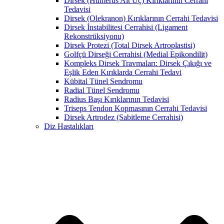
Dirsek (Humerus Alt Uç) Kırıklarının Cerrahi
Tedavisi
Dirsek (Olekranon) Kırıklarının Cerrahi Tedavisi
Dirsek İnstabilitesi Cerrahisi (Ligament
Rekonstrüksiyonu)
Dirsek Protezi (Total Dirsek Artroplastisi)
Golfçü Dirseği Cerrahisi (Medial Epikondilit)
Kompleks Dirsek Travmaları: Dirsek Çıkığı ve
Eşlik Eden Kırıklarda Cerrahi Tedavi
Kübital Tünel Sendromu
Radial Tünel Sendromu
Radius Başı Kırıklarının Tedavisi
Triseps Tendon Kopmasının Cerrahi Tedavisi
Dirsek Artrodez (Sabitleme Cerrahisi)
Diz Hastalıkları