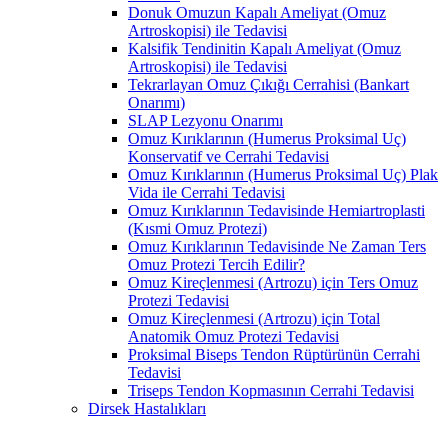
Donuk Omuzun Kapalı Ameliyat (Omuz
Artroskopisi) ile Tedavisi
Kalsifik Tendinitin Kapalı Ameliyat (Omuz
Artroskopisi) ile Tedavisi
Tekrarlayan Omuz Çıkığı Cerrahisi (Bankart
Onarımı)
SLAP Lezyonu Onarımı
Omuz Kırıklarının (Humerus Proksimal Uç)
Konservatif ve Cerrahi Tedavisi
Omuz Kırıklarının (Humerus Proksimal Uç) Plak
Vida ile Cerrahi Tedavisi
Omuz Kırıklarının Tedavisinde Hemiartroplasti
(Kısmi Omuz Protezi)
Omuz Kırıklarının Tedavisinde Ne Zaman Ters
Omuz Protezi Tercih Edilir?
Omuz Kireçlenmesi (Artrozu) için Ters Omuz
Protezi Tedavisi
Omuz Kireçlenmesi (Artrozu) için Total
Anatomik Omuz Protezi Tedavisi
Proksimal Biseps Tendon Rüptürünün Cerrahi
Tedavisi
Triseps Tendon Kopmasının Cerrahi Tedavisi
Dirsek Hastalıkları