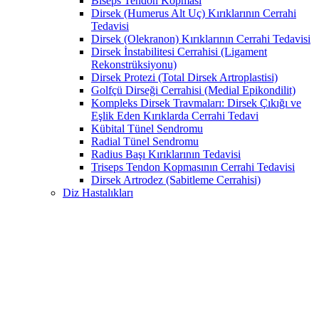
Biseps Tendon Kopması
Dirsek (Humerus Alt Uç) Kırıklarının Cerrahi
Tedavisi
Dirsek (Olekranon) Kırıklarının Cerrahi Tedavisi
Dirsek İnstabilitesi Cerrahisi (Ligament
Rekonstrüksiyonu)
Dirsek Protezi (Total Dirsek Artroplastisi)
Golfçü Dirseği Cerrahisi (Medial Epikondilit)
Kompleks Dirsek Travmaları: Dirsek Çıkığı ve
Eşlik Eden Kırıklarda Cerrahi Tedavi
Kübital Tünel Sendromu
Radial Tünel Sendromu
Radius Başı Kırıklarının Tedavisi
Triseps Tendon Kopmasının Cerrahi Tedavisi
Dirsek Artrodez (Sabitleme Cerrahisi)
Diz Hastalıkları