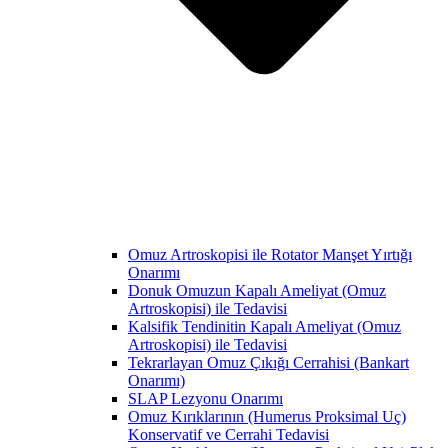
Omuz Artroskopisi ile Rotator Manşet Yırtığı
Onarımı
Donuk Omuzun Kapalı Ameliyat (Omuz
Artroskopisi) ile Tedavisi
Kalsifik Tendinitin Kapalı Ameliyat (Omuz
Artroskopisi) ile Tedavisi
Tekrarlayan Omuz Çıkığı Cerrahisi (Bankart
Onarımı)
SLAP Lezyonu Onarımı
Omuz Kırıklarının (Humerus Proksimal Uç)
Konservatif ve Cerrahi Tedavisi