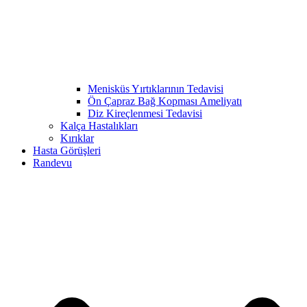
Menisküs Yırtıklarının Tedavisi
Ön Çapraz Bağ Kopması Ameliyatı
Diz Kireçlenmesi Tedavisi
Kalça Hastalıkları
Kırıklar
Hasta Görüşleri
Randevu