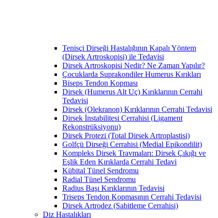
Tenisçi Dirseği Hastalığının Kapalı Yöntem
(Dirsek Artroskopisi) ile Tedavisi
Dirsek Artroskopisi Nedir? Ne Zaman Yapılır?
Çocuklarda Suprakondiler Humerus Kırıkları
Biseps Tendon Kopması
Dirsek (Humerus Alt Uç) Kırıklarının Cerrahi
Tedavisi
Dirsek (Olekranon) Kırıklarının Cerrahi Tedavisi
Dirsek İnstabilitesi Cerrahisi (Ligament
Rekonstrüksiyonu)
Dirsek Protezi (Total Dirsek Artroplastisi)
Golfçü Dirseği Cerrahisi (Medial Epikondilit)
Kompleks Dirsek Travmaları: Dirsek Çıkığı ve
Eşlik Eden Kırıklarda Cerrahi Tedavi
Kübital Tünel Sendromu
Radial Tünel Sendromu
Radius Başı Kırıklarının Tedavisi
Triseps Tendon Kopmasının Cerrahi Tedavisi
Dirsek Artrodez (Sabitleme Cerrahisi)
Diz Hastalıkları