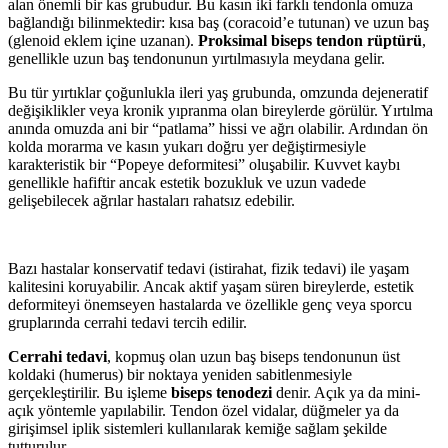
alan önemli bir kas grubudur. Bu kasın iki farklı tendonla omuza
bağlandığı bilinmektedir: kısa baş (coracoid’e tutunan) ve uzun baş
(glenoid eklem içine uzanan).
Proksimal biseps tendon rüptürü
,
genellikle uzun baş tendonunun yırtılmasıyla meydana gelir.
Bu tür yırtıklar çoğunlukla ileri yaş grubunda, omzunda dejeneratif
değişiklikler veya kronik yıpranma olan bireylerde görülür. Yırtılma
anında omuzda ani bir “patlama” hissi ve ağrı olabilir. Ardından ön
kolda morarma ve kasın yukarı doğru yer değiştirmesiyle
karakteristik bir “Popeye deformitesi” oluşabilir. Kuvvet kaybı
genellikle hafiftir ancak estetik bozukluk ve uzun vadede
gelişebilecek ağrılar hastaları rahatsız edebilir.
Bazı hastalar konservatif tedavi (istirahat, fizik tedavi) ile yaşam
kalitesini koruyabilir. Ancak aktif yaşam süren bireylerde, estetik
deformiteyi önemseyen hastalarda ve özellikle genç veya sporcu
gruplarında cerrahi tedavi tercih edilir.
Cerrahi tedavi
, kopmuş olan uzun baş biseps tendonunun üst
koldaki (humerus) bir noktaya yeniden sabitlenmesiyle
gerçekleştirilir. Bu işleme
biseps tenodezi
denir. Açık ya da mini-
açık yöntemle yapılabilir. Tendon özel vidalar, düğmeler ya da
girişimsel iplik sistemleri kullanılarak kemiğe sağlam şekilde
tutturulur.