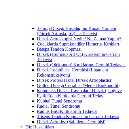
Tenisçi Dirseği Hastalığının Kapalı Yöntem
(Dirsek Artroskopisi) ile Tedavisi
Dirsek Artroskopisi Nedir? Ne Zaman Yapılır?
Çocuklarda Suprakondiler Humerus Kırıkları
Biseps Tendon Kopması
Dirsek (Humerus Alt Uç) Kırıklarının Cerrahi
Tedavisi
Dirsek (Olekranon) Kırıklarının Cerrahi Tedavisi
Dirsek İnstabilitesi Cerrahisi (Ligament
Rekonstrüksiyonu)
Dirsek Protezi (Total Dirsek Artroplastisi)
Golfçü Dirseği Cerrahisi (Medial Epikondilit)
Kompleks Dirsek Travmaları: Dirsek Çıkığı ve
Eşlik Eden Kırıklarda Cerrahi Tedavi
Kübital Tünel Sendromu
Radial Tünel Sendromu
Radius Başı Kırıklarının Tedavisi
Triseps Tendon Kopmasının Cerrahi Tedavisi
Dirsek Artrodez (Sabitleme Cerrahisi)
Diz Hastalıkları