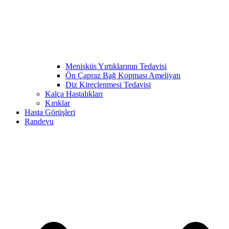
Menisküs Yırtıklarının Tedavisi
Ön Çapraz Bağ Kopması Ameliyatı
Diz Kireçlenmesi Tedavisi
Kalça Hastalıkları
Kırıklar
Hasta Görüşleri
Randevu