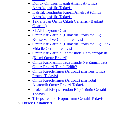
Donuk Omuzun Kapalı Ameliyat (Omuz
Artroskopisi) ile Tedavisi
Kalsifik Tendinitin Kapalı Ameliyat (Omuz
Artroskopisi) ile Tedavisi
Tekrarlayan Omuz Çıkığı Cerrahisi (Bankart
Onarımı)
SLAP Lezyonu Onarımı
Omuz Kırıklarının (Humerus Proksimal Uç)
Konservatif ve Cerrahi Tedavisi
Omuz Kırıklarının (Humerus Proksimal Uç) Plak
Vida ile Cerrahi Tedavisi
Omuz Kırıklarının Tedavisinde Hemiartroplasti
(Kısmi Omuz Protezi)
Omuz Kırıklarının Tedavisinde Ne Zaman Ters
Omuz Protezi Tercih Edilir?
Omuz Kireçlenmesi (Artrozu) için Ters Omuz
Protezi Tedavisi
Omuz Kireçlenmesi (Artrozu) için Total
Anatomik Omuz Protezi Tedavisi
Proksimal Biseps Tendon Rüptürünün Cerrahi
Tedavisi
Triseps Tendon Kopmasının Cerrahi Tedavisi
Dirsek Hastalıkları