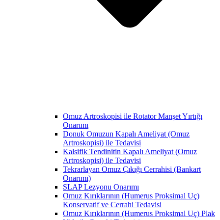
Omuz Artroskopisi ile Rotator Manşet Yırtığı
Onarımı
Donuk Omuzun Kapalı Ameliyat (Omuz
Artroskopisi) ile Tedavisi
Kalsifik Tendinitin Kapalı Ameliyat (Omuz
Artroskopisi) ile Tedavisi
Tekrarlayan Omuz Çıkığı Cerrahisi (Bankart
Onarımı)
SLAP Lezyonu Onarımı
Omuz Kırıklarının (Humerus Proksimal Uç)
Konservatif ve Cerrahi Tedavisi
Omuz Kırıklarının (Humerus Proksimal Uç) Plak