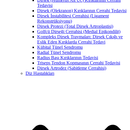
Dirsek (Humerus Alt Uç) Kırıklarının Cerrahi
Tedavisi
Dirsek (Olekranon) Kırıklarının Cerrahi Tedavisi
Dirsek İnstabilitesi Cerrahisi (Ligament
Rekonstrüksiyonu)
Dirsek Protezi (Total Dirsek Artroplastisi)
Golfçü Dirseği Cerrahisi (Medial Epikondilit)
Kompleks Dirsek Travmaları: Dirsek Çıkığı ve
Eşlik Eden Kırıklarda Cerrahi Tedavi
Kübital Tünel Sendromu
Radial Tünel Sendromu
Radius Başı Kırıklarının Tedavisi
Triseps Tendon Kopmasının Cerrahi Tedavisi
Dirsek Artrodez (Sabitleme Cerrahisi)
Diz Hastalıkları