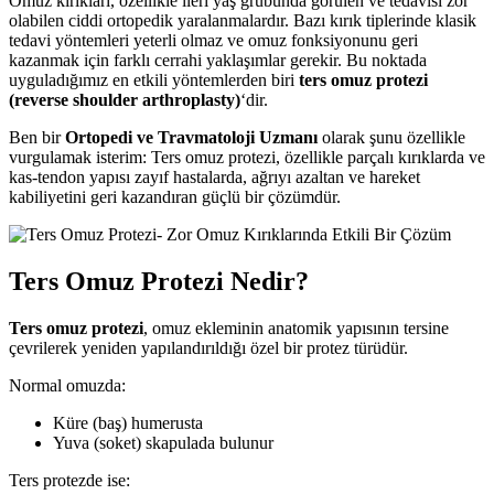
Omuz kırıkları, özellikle ileri yaş grubunda görülen ve tedavisi zor
olabilen ciddi ortopedik yaralanmalardır. Bazı kırık tiplerinde klasik
tedavi yöntemleri yeterli olmaz ve omuz fonksiyonunu geri
kazanmak için farklı cerrahi yaklaşımlar gerekir. Bu noktada
uyguladığımız en etkili yöntemlerden biri
ters omuz protezi
(reverse shoulder arthroplasty)
‘dir.
Ben bir
Ortopedi ve Travmatoloji Uzmanı
olarak şunu özellikle
vurgulamak isterim: Ters omuz protezi, özellikle parçalı kırıklarda ve
kas-tendon yapısı zayıf hastalarda, ağrıyı azaltan ve hareket
kabiliyetini geri kazandıran güçlü bir çözümdür.
Ters Omuz Protezi Nedir?
Ters omuz protezi
, omuz ekleminin anatomik yapısının tersine
çevrilerek yeniden yapılandırıldığı özel bir protez türüdür.
Normal omuzda:
Küre (baş) humerusta
Yuva (soket) skapulada bulunur
Ters protezde ise: