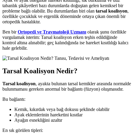
Ayak ve ayak bileğinde hareket kısıtlılığı, sık burkulma ve düz
tabanlık şikâyetleri bazı durumlarda doğuştan gelen kemiksel bir
probleme bağlı olabilir. Bu durumlardan biri olan
tarsal koalisyon
,
özellikle çocukluk ve ergenlik döneminde ortaya çıkan önemli bir
ortopedik hastalıktır.
Ben bir
Ortopedi ve Travmatoloji Uzmanı
olarak şunu özellikle
vurgulamak isterim: Tarsal koalisyon erken teşhis edildiğinde
kontrol altına alınabilir; geç kalındığında ise hareket kısıtlılığı kalıcı
hale gelebilir.
Tarsal Koalisyon Nedir?
Tarsal koalisyon
, ayakta bulunan tarsal kemikler arasında normalde
bulunmaması gereken anormal bir bağlantı (füzyon) oluşmasıdır.
Bu bağlantı:
Kemik, kıkırdak veya bağ dokusu şeklinde olabilir
Ayak eklemlerinin hareketini kısıtlar
Ayağın esnekliğini azaltır
En sık görülen tipleri: