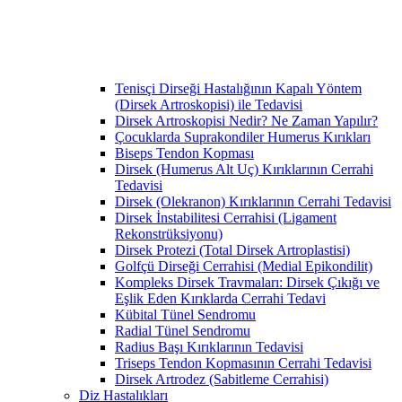
Tenisçi Dirseği Hastalığının Kapalı Yöntem
(Dirsek Artroskopisi) ile Tedavisi
Dirsek Artroskopisi Nedir? Ne Zaman Yapılır?
Çocuklarda Suprakondiler Humerus Kırıkları
Biseps Tendon Kopması
Dirsek (Humerus Alt Uç) Kırıklarının Cerrahi
Tedavisi
Dirsek (Olekranon) Kırıklarının Cerrahi Tedavisi
Dirsek İnstabilitesi Cerrahisi (Ligament
Rekonstrüksiyonu)
Dirsek Protezi (Total Dirsek Artroplastisi)
Golfçü Dirseği Cerrahisi (Medial Epikondilit)
Kompleks Dirsek Travmaları: Dirsek Çıkığı ve
Eşlik Eden Kırıklarda Cerrahi Tedavi
Kübital Tünel Sendromu
Radial Tünel Sendromu
Radius Başı Kırıklarının Tedavisi
Triseps Tendon Kopmasının Cerrahi Tedavisi
Dirsek Artrodez (Sabitleme Cerrahisi)
Diz Hastalıkları