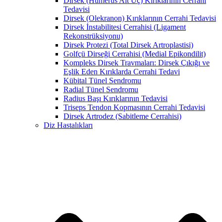
Dirsek (Humerus Alt Uç) Kırıklarının Cerrahi
Tedavisi
Dirsek (Olekranon) Kırıklarının Cerrahi Tedavisi
Dirsek İnstabilitesi Cerrahisi (Ligament
Rekonstrüksiyonu)
Dirsek Protezi (Total Dirsek Artroplastisi)
Golfçü Dirseği Cerrahisi (Medial Epikondilit)
Kompleks Dirsek Travmaları: Dirsek Çıkığı ve
Eşlik Eden Kırıklarda Cerrahi Tedavi
Kübital Tünel Sendromu
Radial Tünel Sendromu
Radius Başı Kırıklarının Tedavisi
Triseps Tendon Kopmasının Cerrahi Tedavisi
Dirsek Artrodez (Sabitleme Cerrahisi)
Diz Hastalıkları