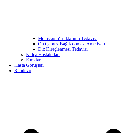
Menisküs Yırtıklarının Tedavisi
Ön Çapraz Bağ Kopması Ameliyatı
Diz Kireçlenmesi Tedavisi
Kalça Hastalıkları
Kırıklar
Hasta Görüşleri
Randevu