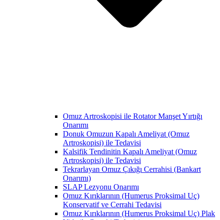
Omuz Artroskopisi ile Rotator Manşet Yırtığı
Onarımı
Donuk Omuzun Kapalı Ameliyat (Omuz
Artroskopisi) ile Tedavisi
Kalsifik Tendinitin Kapalı Ameliyat (Omuz
Artroskopisi) ile Tedavisi
Tekrarlayan Omuz Çıkığı Cerrahisi (Bankart
Onarımı)
SLAP Lezyonu Onarımı
Omuz Kırıklarının (Humerus Proksimal Uç)
Konservatif ve Cerrahi Tedavisi
Omuz Kırıklarının (Humerus Proksimal Uç) Plak