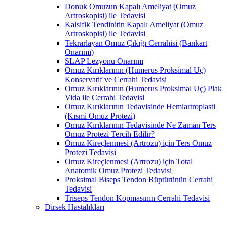
Donuk Omuzun Kapalı Ameliyat (Omuz
Artroskopisi) ile Tedavisi
Kalsifik Tendinitin Kapalı Ameliyat (Omuz
Artroskopisi) ile Tedavisi
Tekrarlayan Omuz Çıkığı Cerrahisi (Bankart
Onarımı)
SLAP Lezyonu Onarımı
Omuz Kırıklarının (Humerus Proksimal Uç)
Konservatif ve Cerrahi Tedavisi
Omuz Kırıklarının (Humerus Proksimal Uç) Plak
Vida ile Cerrahi Tedavisi
Omuz Kırıklarının Tedavisinde Hemiartroplasti
(Kısmi Omuz Protezi)
Omuz Kırıklarının Tedavisinde Ne Zaman Ters
Omuz Protezi Tercih Edilir?
Omuz Kireçlenmesi (Artrozu) için Ters Omuz
Protezi Tedavisi
Omuz Kireçlenmesi (Artrozu) için Total
Anatomik Omuz Protezi Tedavisi
Proksimal Biseps Tendon Rüptürünün Cerrahi
Tedavisi
Triseps Tendon Kopmasının Cerrahi Tedavisi
Dirsek Hastalıkları