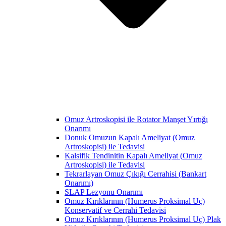
Omuz Artroskopisi ile Rotator Manşet Yırtığı
Onarımı
Donuk Omuzun Kapalı Ameliyat (Omuz
Artroskopisi) ile Tedavisi
Kalsifik Tendinitin Kapalı Ameliyat (Omuz
Artroskopisi) ile Tedavisi
Tekrarlayan Omuz Çıkığı Cerrahisi (Bankart
Onarımı)
SLAP Lezyonu Onarımı
Omuz Kırıklarının (Humerus Proksimal Uç)
Konservatif ve Cerrahi Tedavisi
Omuz Kırıklarının (Humerus Proksimal Uç) Plak