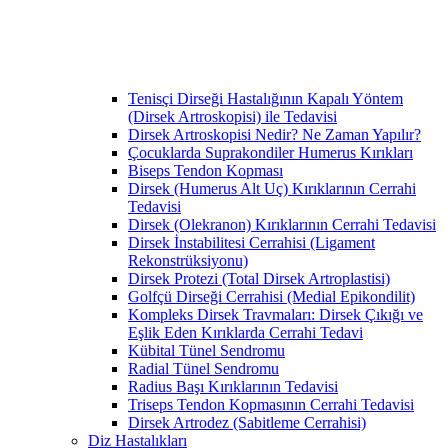
Tenisçi Dirseği Hastalığının Kapalı Yöntem
(Dirsek Artroskopisi) ile Tedavisi
Dirsek Artroskopisi Nedir? Ne Zaman Yapılır?
Çocuklarda Suprakondiler Humerus Kırıkları
Biseps Tendon Kopması
Dirsek (Humerus Alt Uç) Kırıklarının Cerrahi
Tedavisi
Dirsek (Olekranon) Kırıklarının Cerrahi Tedavisi
Dirsek İnstabilitesi Cerrahisi (Ligament
Rekonstrüksiyonu)
Dirsek Protezi (Total Dirsek Artroplastisi)
Golfçü Dirseği Cerrahisi (Medial Epikondilit)
Kompleks Dirsek Travmaları: Dirsek Çıkığı ve
Eşlik Eden Kırıklarda Cerrahi Tedavi
Kübital Tünel Sendromu
Radial Tünel Sendromu
Radius Başı Kırıklarının Tedavisi
Triseps Tendon Kopmasının Cerrahi Tedavisi
Dirsek Artrodez (Sabitleme Cerrahisi)
Diz Hastalıkları