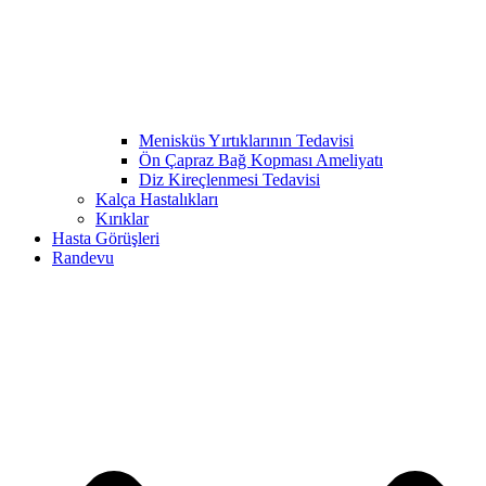
Menisküs Yırtıklarının Tedavisi
Ön Çapraz Bağ Kopması Ameliyatı
Diz Kireçlenmesi Tedavisi
Kalça Hastalıkları
Kırıklar
Hasta Görüşleri
Randevu