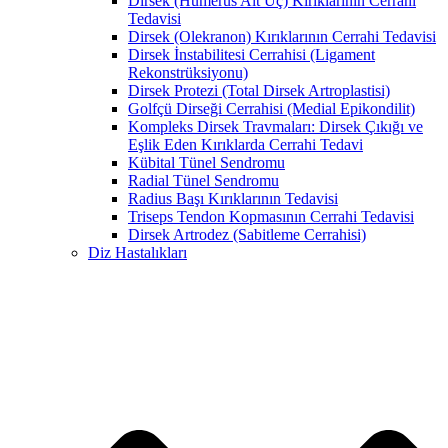
Dirsek (Humerus Alt Uç) Kırıklarının Cerrahi
Tedavisi
Dirsek (Olekranon) Kırıklarının Cerrahi Tedavisi
Dirsek İnstabilitesi Cerrahisi (Ligament
Rekonstrüksiyonu)
Dirsek Protezi (Total Dirsek Artroplastisi)
Golfçü Dirseği Cerrahisi (Medial Epikondilit)
Kompleks Dirsek Travmaları: Dirsek Çıkığı ve
Eşlik Eden Kırıklarda Cerrahi Tedavi
Kübital Tünel Sendromu
Radial Tünel Sendromu
Radius Başı Kırıklarının Tedavisi
Triseps Tendon Kopmasının Cerrahi Tedavisi
Dirsek Artrodez (Sabitleme Cerrahisi)
Diz Hastalıkları