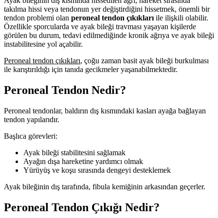
Ayak bileğinin dış kısmında hissedilen ağrı, hareket sırasında
takılma hissi veya tendonun yer değiştirdiğini hissetmek, önemli bir
tendon problemi olan
peroneal tendon çıkıkları
ile ilişkili olabilir.
Özellikle sporcularda ve ayak bileği travması yaşayan kişilerde
görülen bu durum, tedavi edilmediğinde kronik ağrıya ve ayak bileği
instabilitesine yol açabilir.
Peroneal tendon çıkıkları
, çoğu zaman basit ayak bileği burkulması
ile karıştırıldığı için tanıda gecikmeler yaşanabilmektedir.
Peroneal Tendon Nedir?
Peroneal tendonlar, baldırın dış kısmındaki kasları ayağa bağlayan
tendon yapılarıdır.
Başlıca görevleri:
Ayak bileği stabilitesini sağlamak
Ayağın dışa hareketine yardımcı olmak
Yürüyüş ve koşu sırasında dengeyi desteklemek
Ayak bileğinin dış tarafında, fibula kemiğinin arkasından geçerler.
Peroneal Tendon Çıkığı Nedir?