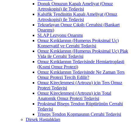
Donuk Omuzun Kapalı Ameliyat (Omuz
Artroskopisi) ile Tedavisi
Kalsifik Tendinitin Kapalı Ameliyat (Omuz
Artroskopisi) ile Tedavisi
Tekrarlayan Omuz Çıkığı Cerrahisi (Bankart
Onarımı)
SLAP Lezyonu Onarımı
Omuz Kırıklarının (Humerus Proksimal Uç)
Konservatif ve Cerrahi Tedavisi
Omuz Kırıklarının (Humerus Proksimal Uç) Plak
Vida ile Cerrahi Tedavisi
Omuz Kırıklarının Tedavisinde Hemiartroplasti
(Kısmi Omuz Protezi)
Omuz Kırıklarının Tedavisinde Ne Zaman Ters
Omuz Protezi Tercih Edilir?
Omuz Kireçlenmesi (Artrozu) için Ters Omuz
Protezi Tedavisi
Omuz Kireçlenmesi (Artrozu) için Total
Anatomik Omuz Protezi Tedavisi
Proksimal Biseps Tendon Rüptürünün Cerrahi
Tedavisi
Triseps Tendon Kopmasının Cerrahi Tedavisi
Dirsek Hastalıkları