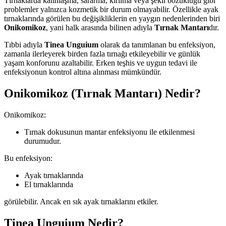
Tırnaklarda kalınlaşma, sararma, kırılma veya şekil bozukluğu gibi
problemler yalnızca kozmetik bir durum olmayabilir. Özellikle ayak
tırnaklarında görülen bu değişikliklerin en yaygın nedenlerinden biri
Onikomikoz
, yani halk arasında bilinen adıyla
Tırnak Mantarı
dır.
Tıbbi adıyla
Tinea Unguium
olarak da tanımlanan bu enfeksiyon,
zamanla ilerleyerek birden fazla tırnağı etkileyebilir ve günlük
yaşam konforunu azaltabilir. Erken teşhis ve uygun tedavi ile
enfeksiyonun kontrol altına alınması mümkündür.
Onikomikoz (Tırnak Mantarı) Nedir?
Onikomikoz:
Tırnak dokusunun mantar enfeksiyonu ile etkilenmesi
durumudur.
Bu enfeksiyon:
Ayak tırnaklarında
El tırnaklarında
görülebilir. Ancak en sık ayak tırnaklarını etkiler.
Tinea Unguium Nedir?