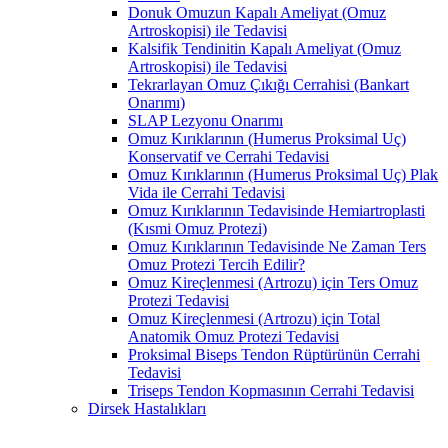
Donuk Omuzun Kapalı Ameliyat (Omuz
Artroskopisi) ile Tedavisi
Kalsifik Tendinitin Kapalı Ameliyat (Omuz
Artroskopisi) ile Tedavisi
Tekrarlayan Omuz Çıkığı Cerrahisi (Bankart
Onarımı)
SLAP Lezyonu Onarımı
Omuz Kırıklarının (Humerus Proksimal Uç)
Konservatif ve Cerrahi Tedavisi
Omuz Kırıklarının (Humerus Proksimal Uç) Plak
Vida ile Cerrahi Tedavisi
Omuz Kırıklarının Tedavisinde Hemiartroplasti
(Kısmi Omuz Protezi)
Omuz Kırıklarının Tedavisinde Ne Zaman Ters
Omuz Protezi Tercih Edilir?
Omuz Kireçlenmesi (Artrozu) için Ters Omuz
Protezi Tedavisi
Omuz Kireçlenmesi (Artrozu) için Total
Anatomik Omuz Protezi Tedavisi
Proksimal Biseps Tendon Rüptürünün Cerrahi
Tedavisi
Triseps Tendon Kopmasının Cerrahi Tedavisi
Dirsek Hastalıkları