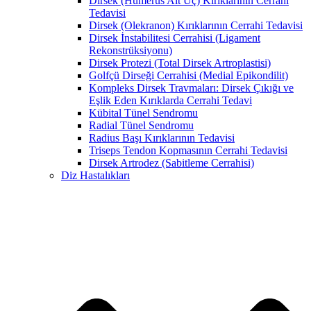
Dirsek (Humerus Alt Uç) Kırıklarının Cerrahi
Tedavisi
Dirsek (Olekranon) Kırıklarının Cerrahi Tedavisi
Dirsek İnstabilitesi Cerrahisi (Ligament
Rekonstrüksiyonu)
Dirsek Protezi (Total Dirsek Artroplastisi)
Golfçü Dirseği Cerrahisi (Medial Epikondilit)
Kompleks Dirsek Travmaları: Dirsek Çıkığı ve
Eşlik Eden Kırıklarda Cerrahi Tedavi
Kübital Tünel Sendromu
Radial Tünel Sendromu
Radius Başı Kırıklarının Tedavisi
Triseps Tendon Kopmasının Cerrahi Tedavisi
Dirsek Artrodez (Sabitleme Cerrahisi)
Diz Hastalıkları