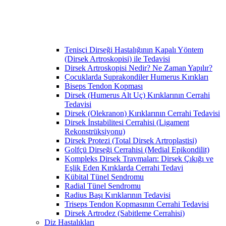
Tenisçi Dirseği Hastalığının Kapalı Yöntem
(Dirsek Artroskopisi) ile Tedavisi
Dirsek Artroskopisi Nedir? Ne Zaman Yapılır?
Çocuklarda Suprakondiler Humerus Kırıkları
Biseps Tendon Kopması
Dirsek (Humerus Alt Uç) Kırıklarının Cerrahi
Tedavisi
Dirsek (Olekranon) Kırıklarının Cerrahi Tedavisi
Dirsek İnstabilitesi Cerrahisi (Ligament
Rekonstrüksiyonu)
Dirsek Protezi (Total Dirsek Artroplastisi)
Golfçü Dirseği Cerrahisi (Medial Epikondilit)
Kompleks Dirsek Travmaları: Dirsek Çıkığı ve
Eşlik Eden Kırıklarda Cerrahi Tedavi
Kübital Tünel Sendromu
Radial Tünel Sendromu
Radius Başı Kırıklarının Tedavisi
Triseps Tendon Kopmasının Cerrahi Tedavisi
Dirsek Artrodez (Sabitleme Cerrahisi)
Diz Hastalıkları