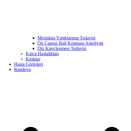
Menisküs Yırtıklarının Tedavisi
Ön Çapraz Bağ Kopması Ameliyatı
Diz Kireçlenmesi Tedavisi
Kalça Hastalıkları
Kırıklar
Hasta Görüşleri
Randevu