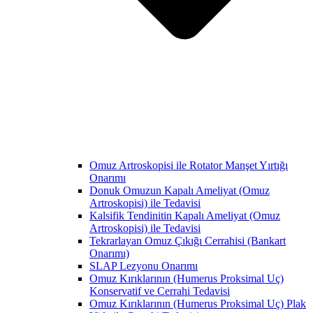
Omuz Artroskopisi ile Rotator Manşet Yırtığı
Onarımı
Donuk Omuzun Kapalı Ameliyat (Omuz
Artroskopisi) ile Tedavisi
Kalsifik Tendinitin Kapalı Ameliyat (Omuz
Artroskopisi) ile Tedavisi
Tekrarlayan Omuz Çıkığı Cerrahisi (Bankart
Onarımı)
SLAP Lezyonu Onarımı
Omuz Kırıklarının (Humerus Proksimal Uç)
Konservatif ve Cerrahi Tedavisi
Omuz Kırıklarının (Humerus Proksimal Uç) Plak