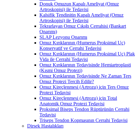
Donuk Omuzun Kapalı Ameliyat (Omuz
Artroskopisi) ile Tedavisi
Kalsifik Tendinitin Kapalı Ameliyat (Omuz
Artroskopisi) ile Tedavisi
Tekrarlayan Omuz Çıkığı Cerrahisi (Bankart
Onarımı)
SLAP Lezyonu Onarımı
Omuz Kırıklarının (Humerus Proksimal Uç)
Konservatif ve Cerrahi Tedavisi
Omuz Kırıklarının (Humerus Proksimal Uç) Plak
Vida ile Cerrahi Tedavisi
Omuz Kırıklarının Tedavisinde Hemiartroplasti
(Kısmi Omuz Protezi)
Omuz Kırıklarının Tedavisinde Ne Zaman Ters
Omuz Protezi Tercih Edilir?
Omuz Kireçlenmesi (Artrozu) için Ters Omuz
Protezi Tedavisi
Omuz Kireçlenmesi (Artrozu) için Total
Anatomik Omuz Protezi Tedavisi
Proksimal Biseps Tendon Rüptürünün Cerrahi
Tedavisi
Triseps Tendon Kopmasının Cerrahi Tedavisi
Dirsek Hastalıkları