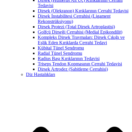
Dirsek (Humerus Alt Uç) Kırıklarının Cerrahi
Tedavisi
Dirsek (Olekranon) Kırıklarının Cerrahi Tedavisi
Dirsek İnstabilitesi Cerrahisi (Ligament
Rekonstrüksiyonu)
Dirsek Protezi (Total Dirsek Artroplastisi)
Golfçü Dirseği Cerrahisi (Medial Epikondilit)
Kompleks Dirsek Travmaları: Dirsek Çıkığı ve
Eşlik Eden Kırıklarda Cerrahi Tedavi
Kübital Tünel Sendromu
Radial Tünel Sendromu
Radius Başı Kırıklarının Tedavisi
Triseps Tendon Kopmasının Cerrahi Tedavisi
Dirsek Artrodez (Sabitleme Cerrahisi)
Diz Hastalıkları