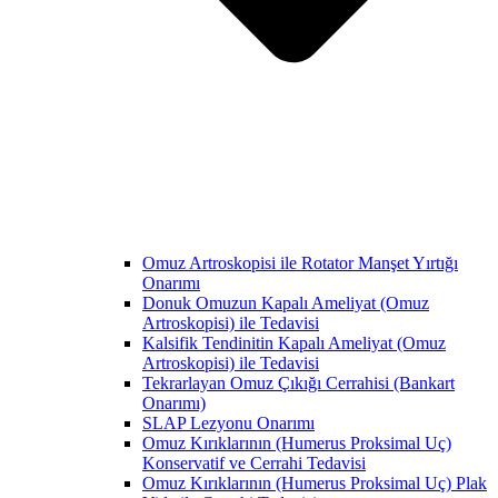
Omuz Artroskopisi ile Rotator Manşet Yırtığı
Onarımı
Donuk Omuzun Kapalı Ameliyat (Omuz
Artroskopisi) ile Tedavisi
Kalsifik Tendinitin Kapalı Ameliyat (Omuz
Artroskopisi) ile Tedavisi
Tekrarlayan Omuz Çıkığı Cerrahisi (Bankart
Onarımı)
SLAP Lezyonu Onarımı
Omuz Kırıklarının (Humerus Proksimal Uç)
Konservatif ve Cerrahi Tedavisi
Omuz Kırıklarının (Humerus Proksimal Uç) Plak