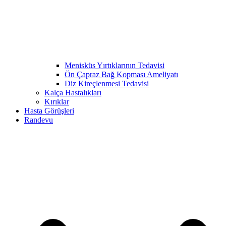
Menisküs Yırtıklarının Tedavisi
Ön Çapraz Bağ Kopması Ameliyatı
Diz Kireçlenmesi Tedavisi
Kalça Hastalıkları
Kırıklar
Hasta Görüşleri
Randevu