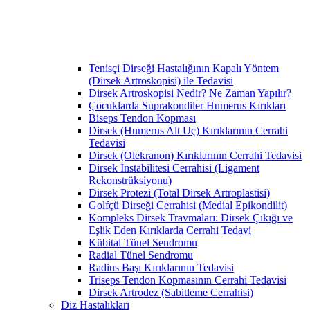
Tenisçi Dirseği Hastalığının Kapalı Yöntem
(Dirsek Artroskopisi) ile Tedavisi
Dirsek Artroskopisi Nedir? Ne Zaman Yapılır?
Çocuklarda Suprakondiler Humerus Kırıkları
Biseps Tendon Kopması
Dirsek (Humerus Alt Uç) Kırıklarının Cerrahi
Tedavisi
Dirsek (Olekranon) Kırıklarının Cerrahi Tedavisi
Dirsek İnstabilitesi Cerrahisi (Ligament
Rekonstrüksiyonu)
Dirsek Protezi (Total Dirsek Artroplastisi)
Golfçü Dirseği Cerrahisi (Medial Epikondilit)
Kompleks Dirsek Travmaları: Dirsek Çıkığı ve
Eşlik Eden Kırıklarda Cerrahi Tedavi
Kübital Tünel Sendromu
Radial Tünel Sendromu
Radius Başı Kırıklarının Tedavisi
Triseps Tendon Kopmasının Cerrahi Tedavisi
Dirsek Artrodez (Sabitleme Cerrahisi)
Diz Hastalıkları