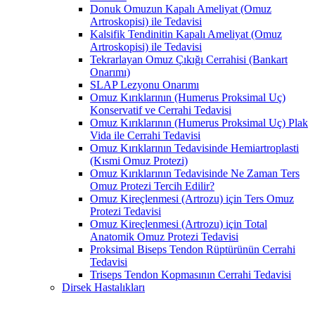
Donuk Omuzun Kapalı Ameliyat (Omuz
Artroskopisi) ile Tedavisi
Kalsifik Tendinitin Kapalı Ameliyat (Omuz
Artroskopisi) ile Tedavisi
Tekrarlayan Omuz Çıkığı Cerrahisi (Bankart
Onarımı)
SLAP Lezyonu Onarımı
Omuz Kırıklarının (Humerus Proksimal Uç)
Konservatif ve Cerrahi Tedavisi
Omuz Kırıklarının (Humerus Proksimal Uç) Plak
Vida ile Cerrahi Tedavisi
Omuz Kırıklarının Tedavisinde Hemiartroplasti
(Kısmi Omuz Protezi)
Omuz Kırıklarının Tedavisinde Ne Zaman Ters
Omuz Protezi Tercih Edilir?
Omuz Kireçlenmesi (Artrozu) için Ters Omuz
Protezi Tedavisi
Omuz Kireçlenmesi (Artrozu) için Total
Anatomik Omuz Protezi Tedavisi
Proksimal Biseps Tendon Rüptürünün Cerrahi
Tedavisi
Triseps Tendon Kopmasının Cerrahi Tedavisi
Dirsek Hastalıkları