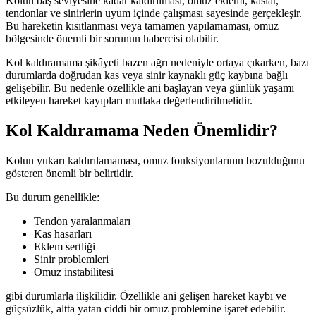
Kolun baş seviyesine kadar kaldırılması, omuz eklemi, kaslar,
tendonlar ve sinirlerin uyum içinde çalışması sayesinde gerçekleşir.
Bu hareketin kısıtlanması veya tamamen yapılamaması, omuz
bölgesinde önemli bir sorunun habercisi olabilir.
Kol kaldıramama şikâyeti bazen ağrı nedeniyle ortaya çıkarken, bazı
durumlarda doğrudan kas veya sinir kaynaklı güç kaybına bağlı
gelişebilir. Bu nedenle özellikle ani başlayan veya günlük yaşamı
etkileyen hareket kayıpları mutlaka değerlendirilmelidir.
Kol Kaldıramama Neden Önemlidir?
Kolun yukarı kaldırılamaması, omuz fonksiyonlarının bozulduğunu
gösteren önemli bir belirtidir.
Bu durum genellikle:
Tendon yaralanmaları
Kas hasarları
Eklem sertliği
Sinir problemleri
Omuz instabilitesi
gibi durumlarla ilişkilidir. Özellikle ani gelişen hareket kaybı ve
güçsüzlük, altta yatan ciddi bir omuz problemine işaret edebilir.