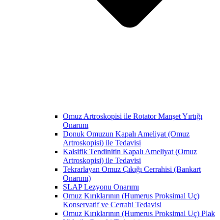
Omuz Artroskopisi ile Rotator Manşet Yırtığı
Onarımı
Donuk Omuzun Kapalı Ameliyat (Omuz
Artroskopisi) ile Tedavisi
Kalsifik Tendinitin Kapalı Ameliyat (Omuz
Artroskopisi) ile Tedavisi
Tekrarlayan Omuz Çıkığı Cerrahisi (Bankart
Onarımı)
SLAP Lezyonu Onarımı
Omuz Kırıklarının (Humerus Proksimal Uç)
Konservatif ve Cerrahi Tedavisi
Omuz Kırıklarının (Humerus Proksimal Uç) Plak