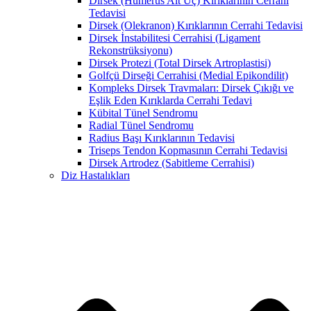
Dirsek (Humerus Alt Uç) Kırıklarının Cerrahi
Tedavisi
Dirsek (Olekranon) Kırıklarının Cerrahi Tedavisi
Dirsek İnstabilitesi Cerrahisi (Ligament
Rekonstrüksiyonu)
Dirsek Protezi (Total Dirsek Artroplastisi)
Golfçü Dirseği Cerrahisi (Medial Epikondilit)
Kompleks Dirsek Travmaları: Dirsek Çıkığı ve
Eşlik Eden Kırıklarda Cerrahi Tedavi
Kübital Tünel Sendromu
Radial Tünel Sendromu
Radius Başı Kırıklarının Tedavisi
Triseps Tendon Kopmasının Cerrahi Tedavisi
Dirsek Artrodez (Sabitleme Cerrahisi)
Diz Hastalıkları