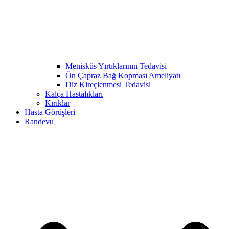
Menisküs Yırtıklarının Tedavisi
Ön Çapraz Bağ Kopması Ameliyatı
Diz Kireçlenmesi Tedavisi
Kalça Hastalıkları
Kırıklar
Hasta Görüşleri
Randevu