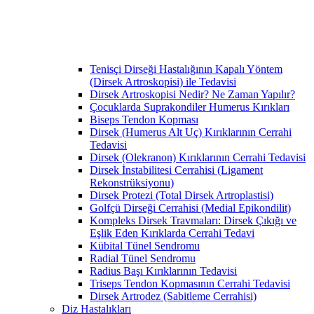
Tenisçi Dirseği Hastalığının Kapalı Yöntem
(Dirsek Artroskopisi) ile Tedavisi
Dirsek Artroskopisi Nedir? Ne Zaman Yapılır?
Çocuklarda Suprakondiler Humerus Kırıkları
Biseps Tendon Kopması
Dirsek (Humerus Alt Uç) Kırıklarının Cerrahi
Tedavisi
Dirsek (Olekranon) Kırıklarının Cerrahi Tedavisi
Dirsek İnstabilitesi Cerrahisi (Ligament
Rekonstrüksiyonu)
Dirsek Protezi (Total Dirsek Artroplastisi)
Golfçü Dirseği Cerrahisi (Medial Epikondilit)
Kompleks Dirsek Travmaları: Dirsek Çıkığı ve
Eşlik Eden Kırıklarda Cerrahi Tedavi
Kübital Tünel Sendromu
Radial Tünel Sendromu
Radius Başı Kırıklarının Tedavisi
Triseps Tendon Kopmasının Cerrahi Tedavisi
Dirsek Artrodez (Sabitleme Cerrahisi)
Diz Hastalıkları