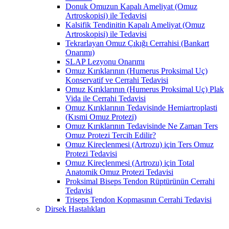
Donuk Omuzun Kapalı Ameliyat (Omuz
Artroskopisi) ile Tedavisi
Kalsifik Tendinitin Kapalı Ameliyat (Omuz
Artroskopisi) ile Tedavisi
Tekrarlayan Omuz Çıkığı Cerrahisi (Bankart
Onarımı)
SLAP Lezyonu Onarımı
Omuz Kırıklarının (Humerus Proksimal Uç)
Konservatif ve Cerrahi Tedavisi
Omuz Kırıklarının (Humerus Proksimal Uç) Plak
Vida ile Cerrahi Tedavisi
Omuz Kırıklarının Tedavisinde Hemiartroplasti
(Kısmi Omuz Protezi)
Omuz Kırıklarının Tedavisinde Ne Zaman Ters
Omuz Protezi Tercih Edilir?
Omuz Kireçlenmesi (Artrozu) için Ters Omuz
Protezi Tedavisi
Omuz Kireçlenmesi (Artrozu) için Total
Anatomik Omuz Protezi Tedavisi
Proksimal Biseps Tendon Rüptürünün Cerrahi
Tedavisi
Triseps Tendon Kopmasının Cerrahi Tedavisi
Dirsek Hastalıkları