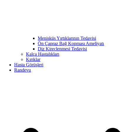
Menisküs Yırtıklarının Tedavisi
Ön Çapraz Bağ Kopması Ameliyatı
Diz Kireçlenmesi Tedavisi
Kalça Hastalıkları
Kırıklar
Hasta Görüşleri
Randevu