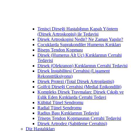
Tenisçi Dirseği Hastalığının Kapalı Yöntem
(Dirsek Artroskopisi) ile Tedavisi
Dirsek Artroskopisi Nedir? Ne Zaman Yapılır?
Çocuklarda Suprakondiler Humerus Kırıkları
Biseps Tendon Kopması
Dirsek (Humerus Alt Uç) Kırıklarının Cerrahi
Tedavisi
Dirsek (Olekranon) Kırıklarının Cerrahi Tedavisi
Dirsek İnstabilitesi Cerrahisi (Ligament
Rekonstrüksiyonu)
Dirsek Protezi (Total Dirsek Artroplastisi)
Golfçü Dirseği Cerrahisi (Medial Epikondilit)
Kompleks Dirsek Travmaları: Dirsek Çıkığı ve
Eşlik Eden Kırıklarda Cerrahi Tedavi
Kübital Tünel Sendromu
Radial Tünel Sendromu
Radius Başı Kırıklarının Tedavisi
Triseps Tendon Kopmasının Cerrahi Tedavisi
Dirsek Artrodez (Sabitleme Cerrahisi)
Diz Hastalıkları