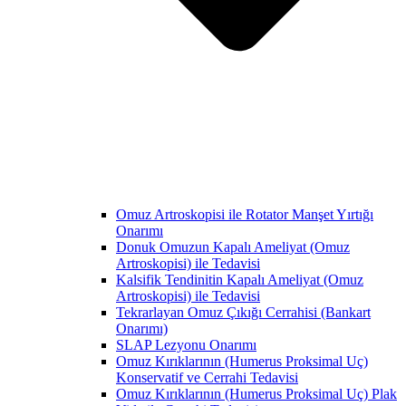
Omuz Artroskopisi ile Rotator Manşet Yırtığı
Onarımı
Donuk Omuzun Kapalı Ameliyat (Omuz
Artroskopisi) ile Tedavisi
Kalsifik Tendinitin Kapalı Ameliyat (Omuz
Artroskopisi) ile Tedavisi
Tekrarlayan Omuz Çıkığı Cerrahisi (Bankart
Onarımı)
SLAP Lezyonu Onarımı
Omuz Kırıklarının (Humerus Proksimal Uç)
Konservatif ve Cerrahi Tedavisi
Omuz Kırıklarının (Humerus Proksimal Uç) Plak