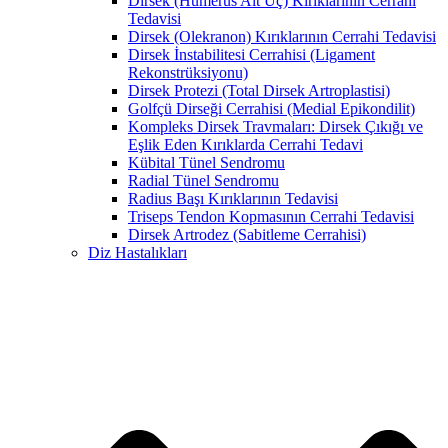
Dirsek (Humerus Alt Uç) Kırıklarının Cerrahi
Tedavisi
Dirsek (Olekranon) Kırıklarının Cerrahi Tedavisi
Dirsek İnstabilitesi Cerrahisi (Ligament
Rekonstrüksiyonu)
Dirsek Protezi (Total Dirsek Artroplastisi)
Golfçü Dirseği Cerrahisi (Medial Epikondilit)
Kompleks Dirsek Travmaları: Dirsek Çıkığı ve
Eşlik Eden Kırıklarda Cerrahi Tedavi
Kübital Tünel Sendromu
Radial Tünel Sendromu
Radius Başı Kırıklarının Tedavisi
Triseps Tendon Kopmasının Cerrahi Tedavisi
Dirsek Artrodez (Sabitleme Cerrahisi)
Diz Hastalıkları