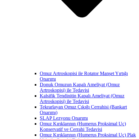
Omuz Artroskopisi ile Rotator Manşet Yırtığı
Onarımı
Donuk Omuzun Kapalı Ameliyat (Omuz
Artroskopisi) ile Tedavisi
Kalsifik Tendinitin Kapalı Ameliyat (Omuz
Artroskopisi) ile Tedavisi
Tekrarlayan Omuz Çıkığı Cerrahisi (Bankart
Onarımı)
SLAP Lezyonu Onarımı
Omuz Kırıklarının (Humerus Proksimal Uç)
Konservatif ve Cerrahi Tedavisi
Omuz Kırıklarının (Humerus Proksimal Uç) Plak