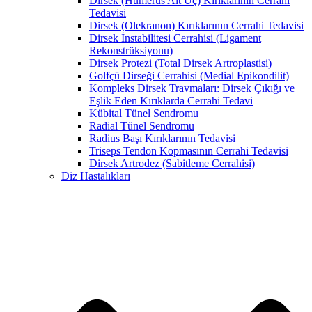
Dirsek (Humerus Alt Uç) Kırıklarının Cerrahi
Tedavisi
Dirsek (Olekranon) Kırıklarının Cerrahi Tedavisi
Dirsek İnstabilitesi Cerrahisi (Ligament
Rekonstrüksiyonu)
Dirsek Protezi (Total Dirsek Artroplastisi)
Golfçü Dirseği Cerrahisi (Medial Epikondilit)
Kompleks Dirsek Travmaları: Dirsek Çıkığı ve
Eşlik Eden Kırıklarda Cerrahi Tedavi
Kübital Tünel Sendromu
Radial Tünel Sendromu
Radius Başı Kırıklarının Tedavisi
Triseps Tendon Kopmasının Cerrahi Tedavisi
Dirsek Artrodez (Sabitleme Cerrahisi)
Diz Hastalıkları