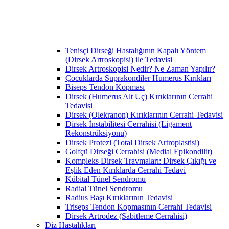
Tenisçi Dirseği Hastalığının Kapalı Yöntem
(Dirsek Artroskopisi) ile Tedavisi
Dirsek Artroskopisi Nedir? Ne Zaman Yapılır?
Çocuklarda Suprakondiler Humerus Kırıkları
Biseps Tendon Kopması
Dirsek (Humerus Alt Uç) Kırıklarının Cerrahi
Tedavisi
Dirsek (Olekranon) Kırıklarının Cerrahi Tedavisi
Dirsek İnstabilitesi Cerrahisi (Ligament
Rekonstrüksiyonu)
Dirsek Protezi (Total Dirsek Artroplastisi)
Golfçü Dirseği Cerrahisi (Medial Epikondilit)
Kompleks Dirsek Travmaları: Dirsek Çıkığı ve
Eşlik Eden Kırıklarda Cerrahi Tedavi
Kübital Tünel Sendromu
Radial Tünel Sendromu
Radius Başı Kırıklarının Tedavisi
Triseps Tendon Kopmasının Cerrahi Tedavisi
Dirsek Artrodez (Sabitleme Cerrahisi)
Diz Hastalıkları