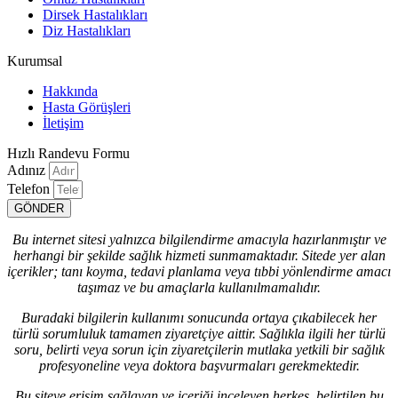
Dirsek Hastalıkları
Diz Hastalıkları
Kurumsal
Hakkında
Hasta Görüşleri
İletişim
Hızlı Randevu Formu
Adınız
Telefon
GÖNDER
Bu internet sitesi yalnızca bilgilendirme amacıyla hazırlanmıştır ve
herhangi bir şekilde sağlık hizmeti sunmamaktadır. Sitede yer alan
içerikler; tanı koyma, tedavi planlama veya tıbbi yönlendirme amacı
taşımaz ve bu amaçlarla kullanılmamalıdır.
Buradaki bilgilerin kullanımı sonucunda ortaya çıkabilecek her
türlü sorumluluk tamamen ziyaretçiye aittir. Sağlıkla ilgili her türlü
soru, belirti veya sorun için ziyaretçilerin mutlaka yetkili bir sağlık
profesyoneline veya doktora başvurmaları gerekmektedir.
Bu siteye erişim sağlayan ve içeriği inceleyen herkes, belirtilen bu