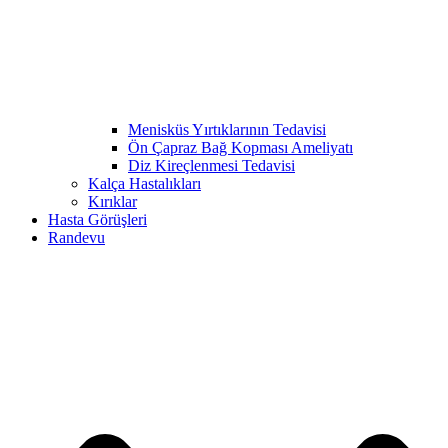
Menisküs Yırtıklarının Tedavisi
Ön Çapraz Bağ Kopması Ameliyatı
Diz Kireçlenmesi Tedavisi
Kalça Hastalıkları
Kırıklar
Hasta Görüşleri
Randevu