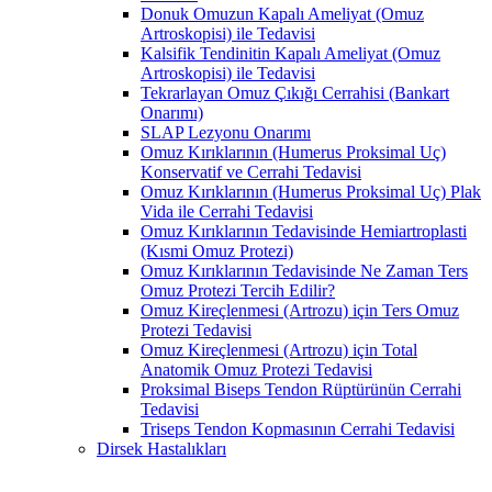
Donuk Omuzun Kapalı Ameliyat (Omuz
Artroskopisi) ile Tedavisi
Kalsifik Tendinitin Kapalı Ameliyat (Omuz
Artroskopisi) ile Tedavisi
Tekrarlayan Omuz Çıkığı Cerrahisi (Bankart
Onarımı)
SLAP Lezyonu Onarımı
Omuz Kırıklarının (Humerus Proksimal Uç)
Konservatif ve Cerrahi Tedavisi
Omuz Kırıklarının (Humerus Proksimal Uç) Plak
Vida ile Cerrahi Tedavisi
Omuz Kırıklarının Tedavisinde Hemiartroplasti
(Kısmi Omuz Protezi)
Omuz Kırıklarının Tedavisinde Ne Zaman Ters
Omuz Protezi Tercih Edilir?
Omuz Kireçlenmesi (Artrozu) için Ters Omuz
Protezi Tedavisi
Omuz Kireçlenmesi (Artrozu) için Total
Anatomik Omuz Protezi Tedavisi
Proksimal Biseps Tendon Rüptürünün Cerrahi
Tedavisi
Triseps Tendon Kopmasının Cerrahi Tedavisi
Dirsek Hastalıkları