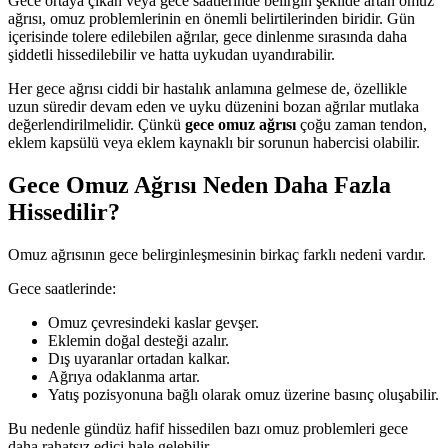
Gece ortaya çıkan veya gece saatlerinde belirgin şekilde artan omuz
ağrısı, omuz problemlerinin en önemli belirtilerinden biridir. Gün
içerisinde tolere edilebilen ağrılar, gece dinlenme sırasında daha
şiddetli hissedilebilir ve hatta uykudan uyandırabilir.
Her gece ağrısı ciddi bir hastalık anlamına gelmese de, özellikle
uzun süredir devam eden ve uyku düzenini bozan ağrılar mutlaka
değerlendirilmelidir. Çünkü
gece omuz ağrısı
çoğu zaman tendon,
eklem kapsülü veya eklem kaynaklı bir sorunun habercisi olabilir.
Gece Omuz Ağrısı Neden Daha Fazla
Hissedilir?
Omuz ağrısının gece belirginleşmesinin birkaç farklı nedeni vardır.
Gece saatlerinde:
Omuz çevresindeki kaslar gevşer.
Eklemin doğal desteği azalır.
Dış uyaranlar ortadan kalkar.
Ağrıya odaklanma artar.
Yatış pozisyonuna bağlı olarak omuz üzerine basınç oluşabilir.
Bu nedenle gündüz hafif hissedilen bazı omuz problemleri gece
daha rahatsız edici hale gelebilir.