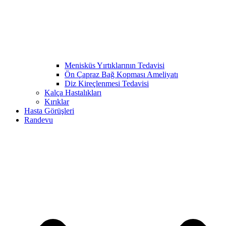
Menisküs Yırtıklarının Tedavisi
Ön Çapraz Bağ Kopması Ameliyatı
Diz Kireçlenmesi Tedavisi
Kalça Hastalıkları
Kırıklar
Hasta Görüşleri
Randevu