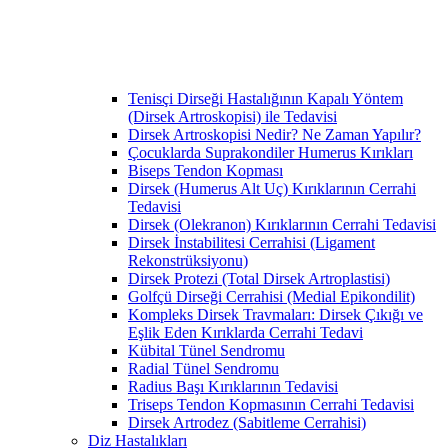
Tenisçi Dirseği Hastalığının Kapalı Yöntem
(Dirsek Artroskopisi) ile Tedavisi
Dirsek Artroskopisi Nedir? Ne Zaman Yapılır?
Çocuklarda Suprakondiler Humerus Kırıkları
Biseps Tendon Kopması
Dirsek (Humerus Alt Uç) Kırıklarının Cerrahi
Tedavisi
Dirsek (Olekranon) Kırıklarının Cerrahi Tedavisi
Dirsek İnstabilitesi Cerrahisi (Ligament
Rekonstrüksiyonu)
Dirsek Protezi (Total Dirsek Artroplastisi)
Golfçü Dirseği Cerrahisi (Medial Epikondilit)
Kompleks Dirsek Travmaları: Dirsek Çıkığı ve
Eşlik Eden Kırıklarda Cerrahi Tedavi
Kübital Tünel Sendromu
Radial Tünel Sendromu
Radius Başı Kırıklarının Tedavisi
Triseps Tendon Kopmasının Cerrahi Tedavisi
Dirsek Artrodez (Sabitleme Cerrahisi)
Diz Hastalıkları