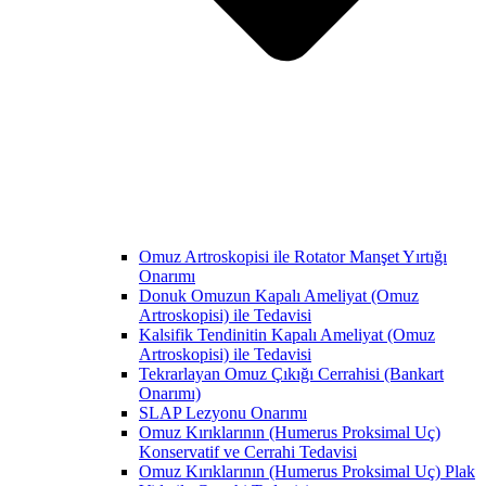
Omuz Artroskopisi ile Rotator Manşet Yırtığı
Onarımı
Donuk Omuzun Kapalı Ameliyat (Omuz
Artroskopisi) ile Tedavisi
Kalsifik Tendinitin Kapalı Ameliyat (Omuz
Artroskopisi) ile Tedavisi
Tekrarlayan Omuz Çıkığı Cerrahisi (Bankart
Onarımı)
SLAP Lezyonu Onarımı
Omuz Kırıklarının (Humerus Proksimal Uç)
Konservatif ve Cerrahi Tedavisi
Omuz Kırıklarının (Humerus Proksimal Uç) Plak