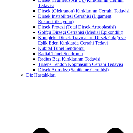
Dirsek (Humerus Alt Uç) Kırıklarının Cerrahi
Tedavisi
Dirsek (Olekranon) Kırıklarının Cerrahi Tedavisi
Dirsek İnstabilitesi Cerrahisi (Ligament
Rekonstrüksiyonu)
Dirsek Protezi (Total Dirsek Artroplastisi)
Golfçü Dirseği Cerrahisi (Medial Epikondilit)
Kompleks Dirsek Travmaları: Dirsek Çıkığı ve
Eşlik Eden Kırıklarda Cerrahi Tedavi
Kübital Tünel Sendromu
Radial Tünel Sendromu
Radius Başı Kırıklarının Tedavisi
Triseps Tendon Kopmasının Cerrahi Tedavisi
Dirsek Artrodez (Sabitleme Cerrahisi)
Diz Hastalıkları