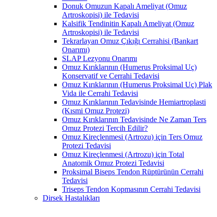
Donuk Omuzun Kapalı Ameliyat (Omuz
Artroskopisi) ile Tedavisi
Kalsifik Tendinitin Kapalı Ameliyat (Omuz
Artroskopisi) ile Tedavisi
Tekrarlayan Omuz Çıkığı Cerrahisi (Bankart
Onarımı)
SLAP Lezyonu Onarımı
Omuz Kırıklarının (Humerus Proksimal Uç)
Konservatif ve Cerrahi Tedavisi
Omuz Kırıklarının (Humerus Proksimal Uç) Plak
Vida ile Cerrahi Tedavisi
Omuz Kırıklarının Tedavisinde Hemiartroplasti
(Kısmi Omuz Protezi)
Omuz Kırıklarının Tedavisinde Ne Zaman Ters
Omuz Protezi Tercih Edilir?
Omuz Kireçlenmesi (Artrozu) için Ters Omuz
Protezi Tedavisi
Omuz Kireçlenmesi (Artrozu) için Total
Anatomik Omuz Protezi Tedavisi
Proksimal Biseps Tendon Rüptürünün Cerrahi
Tedavisi
Triseps Tendon Kopmasının Cerrahi Tedavisi
Dirsek Hastalıkları