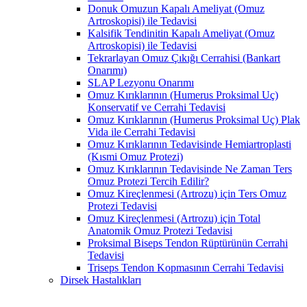
Donuk Omuzun Kapalı Ameliyat (Omuz
Artroskopisi) ile Tedavisi
Kalsifik Tendinitin Kapalı Ameliyat (Omuz
Artroskopisi) ile Tedavisi
Tekrarlayan Omuz Çıkığı Cerrahisi (Bankart
Onarımı)
SLAP Lezyonu Onarımı
Omuz Kırıklarının (Humerus Proksimal Uç)
Konservatif ve Cerrahi Tedavisi
Omuz Kırıklarının (Humerus Proksimal Uç) Plak
Vida ile Cerrahi Tedavisi
Omuz Kırıklarının Tedavisinde Hemiartroplasti
(Kısmi Omuz Protezi)
Omuz Kırıklarının Tedavisinde Ne Zaman Ters
Omuz Protezi Tercih Edilir?
Omuz Kireçlenmesi (Artrozu) için Ters Omuz
Protezi Tedavisi
Omuz Kireçlenmesi (Artrozu) için Total
Anatomik Omuz Protezi Tedavisi
Proksimal Biseps Tendon Rüptürünün Cerrahi
Tedavisi
Triseps Tendon Kopmasının Cerrahi Tedavisi
Dirsek Hastalıkları