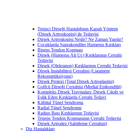
Tenisçi Dirseği Hastalığının Kapalı Yöntem
(Dirsek Artroskopisi) ile Tedavisi
Dirsek Artroskopisi Nedir? Ne Zaman Yapılır?
Çocuklarda Suprakondiler Humerus Kırıkları
Biseps Tendon Kopması
Dirsek (Humerus Alt Uç) Kırıklarının Cerrahi
Tedavisi
Dirsek (Olekranon) Kırıklarının Cerrahi Tedavisi
Dirsek İnstabilitesi Cerrahisi (Ligament
Rekonstrüksiyonu)
Dirsek Protezi (Total Dirsek Artroplastisi)
Golfçü Dirseği Cerrahisi (Medial Epikondilit)
Kompleks Dirsek Travmaları: Dirsek Çıkığı ve
Eşlik Eden Kırıklarda Cerrahi Tedavi
Kübital Tünel Sendromu
Radial Tünel Sendromu
Radius Başı Kırıklarının Tedavisi
Triseps Tendon Kopmasının Cerrahi Tedavisi
Dirsek Artrodez (Sabitleme Cerrahisi)
Diz Hastalıkları