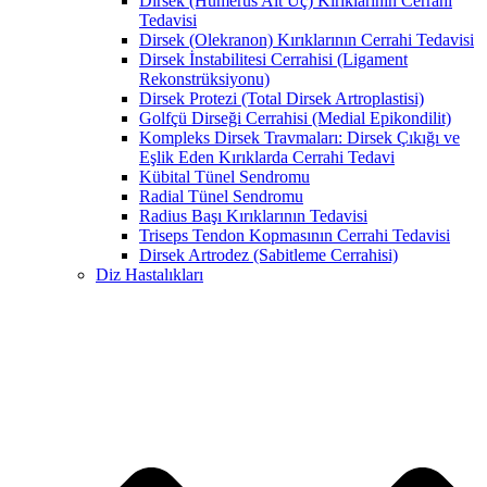
Dirsek (Humerus Alt Uç) Kırıklarının Cerrahi
Tedavisi
Dirsek (Olekranon) Kırıklarının Cerrahi Tedavisi
Dirsek İnstabilitesi Cerrahisi (Ligament
Rekonstrüksiyonu)
Dirsek Protezi (Total Dirsek Artroplastisi)
Golfçü Dirseği Cerrahisi (Medial Epikondilit)
Kompleks Dirsek Travmaları: Dirsek Çıkığı ve
Eşlik Eden Kırıklarda Cerrahi Tedavi
Kübital Tünel Sendromu
Radial Tünel Sendromu
Radius Başı Kırıklarının Tedavisi
Triseps Tendon Kopmasının Cerrahi Tedavisi
Dirsek Artrodez (Sabitleme Cerrahisi)
Diz Hastalıkları