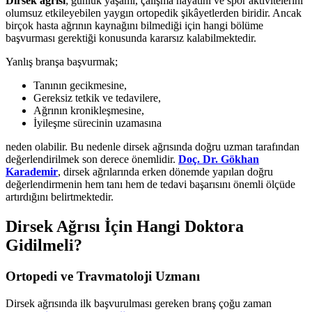
Dirsek ağrısı
; günlük yaşamı, çalışma hayatını ve spor aktivitelerini
olumsuz etkileyebilen yaygın ortopedik şikâyetlerden biridir. Ancak
birçok hasta ağrının kaynağını bilmediği için hangi bölüme
başvurması gerektiği konusunda kararsız kalabilmektedir.
Yanlış branşa başvurmak;
Tanının gecikmesine,
Gereksiz tetkik ve tedavilere,
Ağrının kronikleşmesine,
İyileşme sürecinin uzamasına
neden olabilir. Bu nedenle dirsek ağrısında doğru uzman tarafından
değerlendirilmek son derece önemlidir.
Doç. Dr. Gökhan
Karademir
, dirsek ağrılarında erken dönemde yapılan doğru
değerlendirmenin hem tanı hem de tedavi başarısını önemli ölçüde
artırdığını belirtmektedir.
Dirsek Ağrısı İçin Hangi Doktora
Gidilmeli?
Ortopedi ve Travmatoloji Uzmanı
Dirsek ağrısında ilk başvurulması gereken branş çoğu zaman