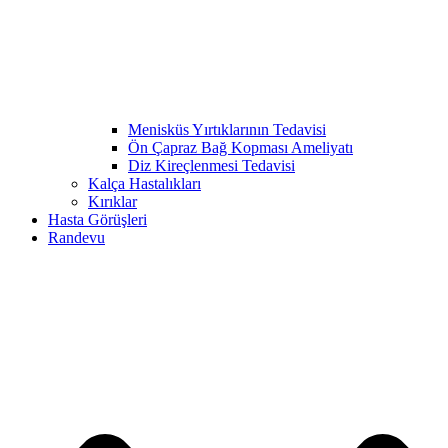
Menisküs Yırtıklarının Tedavisi
Ön Çapraz Bağ Kopması Ameliyatı
Diz Kireçlenmesi Tedavisi
Kalça Hastalıkları
Kırıklar
Hasta Görüşleri
Randevu