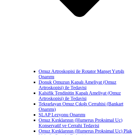
Omuz Artroskopisi ile Rotator Manşet Yırtığı
Onarımı
Donuk Omuzun Kapalı Ameliyat (Omuz
Artroskopisi) ile Tedavisi
Kalsifik Tendinitin Kapalı Ameliyat (Omuz
Artroskopisi) ile Tedavisi
Tekrarlayan Omuz Çıkığı Cerrahisi (Bankart
Onarımı)
SLAP Lezyonu Onarımı
Omuz Kırıklarının (Humerus Proksimal Uç)
Konservatif ve Cerrahi Tedavisi
Omuz Kırıklarının (Humerus Proksimal Uç) Plak