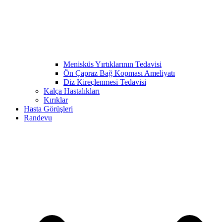
Menisküs Yırtıklarının Tedavisi
Ön Çapraz Bağ Kopması Ameliyatı
Diz Kireçlenmesi Tedavisi
Kalça Hastalıkları
Kırıklar
Hasta Görüşleri
Randevu