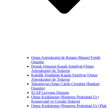
Omuz Artroskopisi ile Rotator Manşet Yırtığı
Onarımı
Donuk Omuzun Kapalı Ameliyat (Omuz
Artroskopisi) ile Tedavisi
Kalsifik Tendinitin Kapalı Ameliyat (Omuz
Artroskopisi) ile Tedavisi
Tekrarlayan Omuz Çıkığı Cerrahisi (Bankart
Onarımı)
SLAP Lezyonu Onarımı
Omuz Kırıklarının (Humerus Proksimal Uç)
Konservatif ve Cerrahi Tedavisi
Omuz Kırıklarının (Humerus Proksimal Uç) Plak