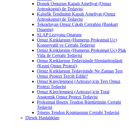
Donuk Omuzun Kapalı Ameliyat (Omuz
Artroskopisi) ile Tedavisi
Kalsifik Tendinitin Kapalı Ameliyat (Omuz
Artroskopisi) ile Tedavisi
Tekrarlayan Omuz Çıkığı Cerrahisi (Bankart
Onarımı)
SLAP Lezyonu Onarımı
Omuz Kırıklarının (Humerus Proksimal Uç)
Konservatif ve Cerrahi Tedavisi
Omuz Kırıklarının (Humerus Proksimal Uç) Plak
Vida ile Cerrahi Tedavisi
Omuz Kırıklarının Tedavisinde Hemiartroplasti
(Kısmi Omuz Protezi)
Omuz Kırıklarının Tedavisinde Ne Zaman Ters
Omuz Protezi Tercih Edilir?
Omuz Kireçlenmesi (Artrozu) için Ters Omuz
Protezi Tedavisi
Omuz Kireçlenmesi (Artrozu) için Total
Anatomik Omuz Protezi Tedavisi
Proksimal Biseps Tendon Rüptürünün Cerrahi
Tedavisi
Triseps Tendon Kopmasının Cerrahi Tedavisi
Dirsek Hastalıkları