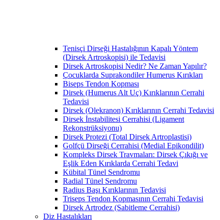
Tenisçi Dirseği Hastalığının Kapalı Yöntem
(Dirsek Artroskopisi) ile Tedavisi
Dirsek Artroskopisi Nedir? Ne Zaman Yapılır?
Çocuklarda Suprakondiler Humerus Kırıkları
Biseps Tendon Kopması
Dirsek (Humerus Alt Uç) Kırıklarının Cerrahi
Tedavisi
Dirsek (Olekranon) Kırıklarının Cerrahi Tedavisi
Dirsek İnstabilitesi Cerrahisi (Ligament
Rekonstrüksiyonu)
Dirsek Protezi (Total Dirsek Artroplastisi)
Golfçü Dirseği Cerrahisi (Medial Epikondilit)
Kompleks Dirsek Travmaları: Dirsek Çıkığı ve
Eşlik Eden Kırıklarda Cerrahi Tedavi
Kübital Tünel Sendromu
Radial Tünel Sendromu
Radius Başı Kırıklarının Tedavisi
Triseps Tendon Kopmasının Cerrahi Tedavisi
Dirsek Artrodez (Sabitleme Cerrahisi)
Diz Hastalıkları