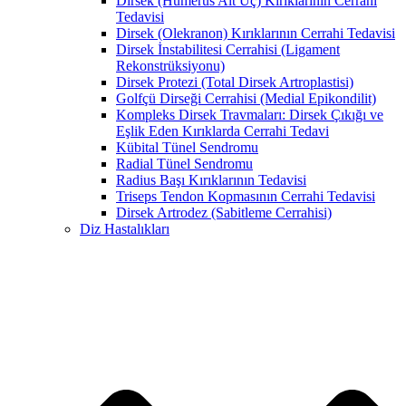
Dirsek (Humerus Alt Uç) Kırıklarının Cerrahi
Tedavisi
Dirsek (Olekranon) Kırıklarının Cerrahi Tedavisi
Dirsek İnstabilitesi Cerrahisi (Ligament
Rekonstrüksiyonu)
Dirsek Protezi (Total Dirsek Artroplastisi)
Golfçü Dirseği Cerrahisi (Medial Epikondilit)
Kompleks Dirsek Travmaları: Dirsek Çıkığı ve
Eşlik Eden Kırıklarda Cerrahi Tedavi
Kübital Tünel Sendromu
Radial Tünel Sendromu
Radius Başı Kırıklarının Tedavisi
Triseps Tendon Kopmasının Cerrahi Tedavisi
Dirsek Artrodez (Sabitleme Cerrahisi)
Diz Hastalıkları