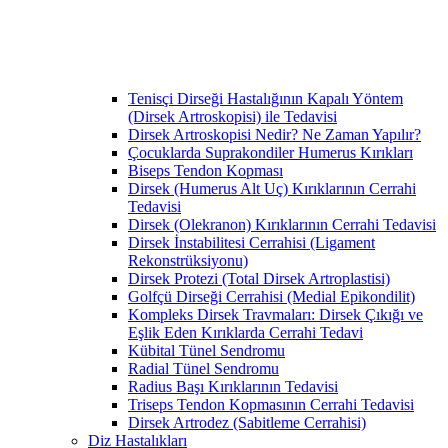
Tenisçi Dirseği Hastalığının Kapalı Yöntem
(Dirsek Artroskopisi) ile Tedavisi
Dirsek Artroskopisi Nedir? Ne Zaman Yapılır?
Çocuklarda Suprakondiler Humerus Kırıkları
Biseps Tendon Kopması
Dirsek (Humerus Alt Uç) Kırıklarının Cerrahi
Tedavisi
Dirsek (Olekranon) Kırıklarının Cerrahi Tedavisi
Dirsek İnstabilitesi Cerrahisi (Ligament
Rekonstrüksiyonu)
Dirsek Protezi (Total Dirsek Artroplastisi)
Golfçü Dirseği Cerrahisi (Medial Epikondilit)
Kompleks Dirsek Travmaları: Dirsek Çıkığı ve
Eşlik Eden Kırıklarda Cerrahi Tedavi
Kübital Tünel Sendromu
Radial Tünel Sendromu
Radius Başı Kırıklarının Tedavisi
Triseps Tendon Kopmasının Cerrahi Tedavisi
Dirsek Artrodez (Sabitleme Cerrahisi)
Diz Hastalıkları