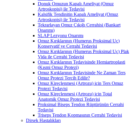
Donuk Omuzun Kapalı Ameliyat (Omuz
Artroskopisi) ile Tedavisi
Kalsifik Tendinitin Kapalı Ameliyat (Omuz
Artroskopisi) ile Tedavisi
Tekrarlayan Omuz Çıkığı Cerrahisi (Bankart
Onarımı)
SLAP Lezyonu Onarımı
Omuz Kırıklarının (Humerus Proksimal Uç)
Konservatif ve Cerrahi Tedavisi
Omuz Kırıklarının (Humerus Proksimal Uç) Plak
Vida ile Cerrahi Tedavisi
Omuz Kırıklarının Tedavisinde Hemiartroplasti
(Kısmi Omuz Protezi)
Omuz Kırıklarının Tedavisinde Ne Zaman Ters
Omuz Protezi Tercih Edilir?
Omuz Kireçlenmesi (Artrozu) için Ters Omuz
Protezi Tedavisi
Omuz Kireçlenmesi (Artrozu) için Total
Anatomik Omuz Protezi Tedavisi
Proksimal Biseps Tendon Rüptürünün Cerrahi
Tedavisi
Triseps Tendon Kopmasının Cerrahi Tedavisi
Dirsek Hastalıkları