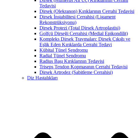
Dirsek (Humerus Alt Uç) Kırıklarının Cerrahi
Tedavisi
Dirsek (Olekranon) Kırıklarının Cerrahi Tedavisi
Dirsek İnstabilitesi Cerrahisi (Ligament
Rekonstrüksiyonu)
Dirsek Protezi (Total Dirsek Artroplastisi)
Golfçü Dirseği Cerrahisi (Medial Epikondilit)
Kompleks Dirsek Travmaları: Dirsek Çıkığı ve
Eşlik Eden Kırıklarda Cerrahi Tedavi
Kübital Tünel Sendromu
Radial Tünel Sendromu
Radius Başı Kırıklarının Tedavisi
Triseps Tendon Kopmasının Cerrahi Tedavisi
Dirsek Artrodez (Sabitleme Cerrahisi)
Diz Hastalıkları