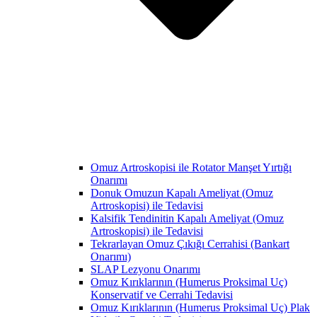
Omuz Artroskopisi ile Rotator Manşet Yırtığı
Onarımı
Donuk Omuzun Kapalı Ameliyat (Omuz
Artroskopisi) ile Tedavisi
Kalsifik Tendinitin Kapalı Ameliyat (Omuz
Artroskopisi) ile Tedavisi
Tekrarlayan Omuz Çıkığı Cerrahisi (Bankart
Onarımı)
SLAP Lezyonu Onarımı
Omuz Kırıklarının (Humerus Proksimal Uç)
Konservatif ve Cerrahi Tedavisi
Omuz Kırıklarının (Humerus Proksimal Uç) Plak