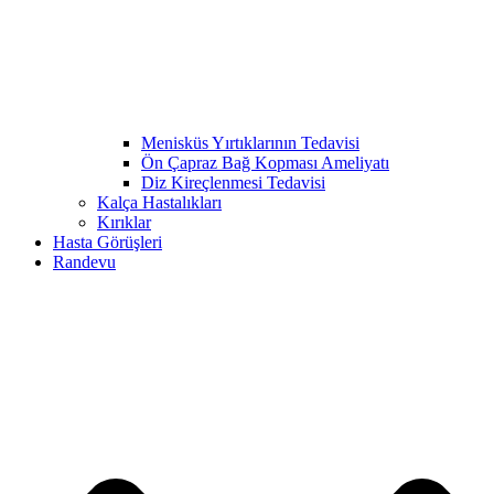
Menisküs Yırtıklarının Tedavisi
Ön Çapraz Bağ Kopması Ameliyatı
Diz Kireçlenmesi Tedavisi
Kalça Hastalıkları
Kırıklar
Hasta Görüşleri
Randevu