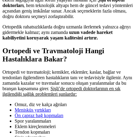
doktorları
, hem teknolojik altyapı hem de güncel tedavi yöntemleri
açısından geniş imkânlar sunar. Ancak seçeneklerin fazla olması,
doğru doktoru seçmeyi zorlaştırabilir.
Ortopedik rahatsızlıklarda doğru uzmanla ilerlemek yalnızca ağrıyı
gidermekle kalmaz; aynı zamanda
uzun vadede hareket
kabiliyetini koruyarak yaşam kalitesini artırır.
Ortopedi ve Travmatoloji Hangi
Hastalıklara Bakar?
Ortopedi ve travmatoloji; kemikler, eklemler, kaslar, bağlar ve
tendonları ilgilendiren hastalıkların tanı ve tedavisiyle ilgilenir. Aynı
zamanda kazalar ve travmalar sonucu oluşan yaralanmalar da bu
branşın kapsamına girer.
Şişli’de ortopedi doktorlarının en sık
ilgilendiği sağlık problemleri şunlardır:
Omuz, diz ve kalça ağrıları
Menisküs yırtıkları
Ön çapraz bağ kopmaları
Spor yaralanmaları
Eklem kireçlenmeleri
Tendon kopmaları