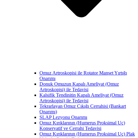
Omuz Artroskopisi ile Rotator Manşet Yırtığı
Onarımı
Donuk Omuzun Kapalı Ameliyat (Omuz
Artroskopisi) ile Tedavisi
Kalsifik Tendinitin Kapalı Ameliyat (Omuz
Artroskopisi) ile Tedavisi
Tekrarlayan Omuz Çıkığı Cerrahisi (Bankart
Onarımı)
SLAP Lezyonu Onarımı
Omuz Kırıklarının (Humerus Proksimal Uç)
Konservatif ve Cerrahi Tedavisi
Omuz Kırıklarının (Humerus Proksimal Uç) Plak