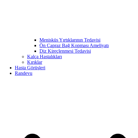
Menisküs Yırtıklarının Tedavisi
Ön Çapraz Bağ Kopması Ameliyatı
Diz Kireçlenmesi Tedavisi
Kalça Hastalıkları
Kırıklar
Hasta Görüşleri
Randevu