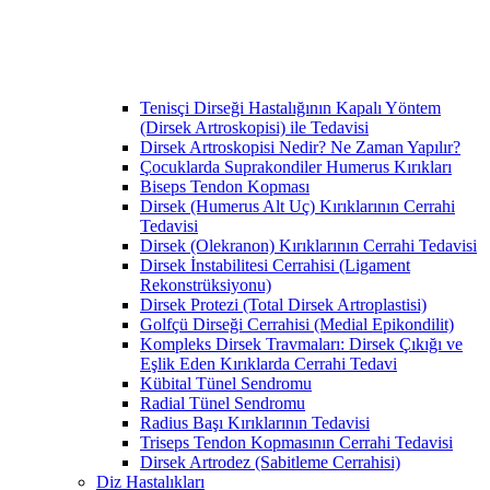
Tenisçi Dirseği Hastalığının Kapalı Yöntem
(Dirsek Artroskopisi) ile Tedavisi
Dirsek Artroskopisi Nedir? Ne Zaman Yapılır?
Çocuklarda Suprakondiler Humerus Kırıkları
Biseps Tendon Kopması
Dirsek (Humerus Alt Uç) Kırıklarının Cerrahi
Tedavisi
Dirsek (Olekranon) Kırıklarının Cerrahi Tedavisi
Dirsek İnstabilitesi Cerrahisi (Ligament
Rekonstrüksiyonu)
Dirsek Protezi (Total Dirsek Artroplastisi)
Golfçü Dirseği Cerrahisi (Medial Epikondilit)
Kompleks Dirsek Travmaları: Dirsek Çıkığı ve
Eşlik Eden Kırıklarda Cerrahi Tedavi
Kübital Tünel Sendromu
Radial Tünel Sendromu
Radius Başı Kırıklarının Tedavisi
Triseps Tendon Kopmasının Cerrahi Tedavisi
Dirsek Artrodez (Sabitleme Cerrahisi)
Diz Hastalıkları