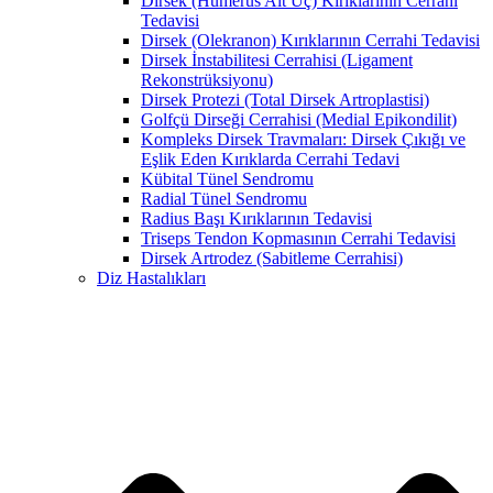
Dirsek (Humerus Alt Uç) Kırıklarının Cerrahi
Tedavisi
Dirsek (Olekranon) Kırıklarının Cerrahi Tedavisi
Dirsek İnstabilitesi Cerrahisi (Ligament
Rekonstrüksiyonu)
Dirsek Protezi (Total Dirsek Artroplastisi)
Golfçü Dirseği Cerrahisi (Medial Epikondilit)
Kompleks Dirsek Travmaları: Dirsek Çıkığı ve
Eşlik Eden Kırıklarda Cerrahi Tedavi
Kübital Tünel Sendromu
Radial Tünel Sendromu
Radius Başı Kırıklarının Tedavisi
Triseps Tendon Kopmasının Cerrahi Tedavisi
Dirsek Artrodez (Sabitleme Cerrahisi)
Diz Hastalıkları