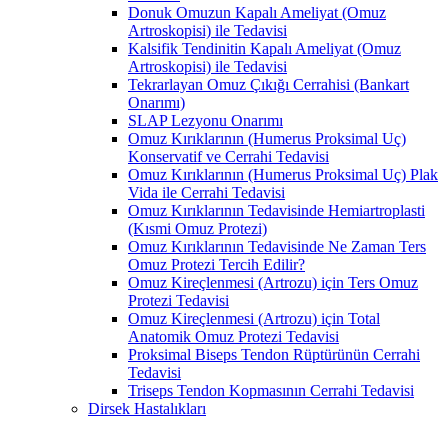
Donuk Omuzun Kapalı Ameliyat (Omuz
Artroskopisi) ile Tedavisi
Kalsifik Tendinitin Kapalı Ameliyat (Omuz
Artroskopisi) ile Tedavisi
Tekrarlayan Omuz Çıkığı Cerrahisi (Bankart
Onarımı)
SLAP Lezyonu Onarımı
Omuz Kırıklarının (Humerus Proksimal Uç)
Konservatif ve Cerrahi Tedavisi
Omuz Kırıklarının (Humerus Proksimal Uç) Plak
Vida ile Cerrahi Tedavisi
Omuz Kırıklarının Tedavisinde Hemiartroplasti
(Kısmi Omuz Protezi)
Omuz Kırıklarının Tedavisinde Ne Zaman Ters
Omuz Protezi Tercih Edilir?
Omuz Kireçlenmesi (Artrozu) için Ters Omuz
Protezi Tedavisi
Omuz Kireçlenmesi (Artrozu) için Total
Anatomik Omuz Protezi Tedavisi
Proksimal Biseps Tendon Rüptürünün Cerrahi
Tedavisi
Triseps Tendon Kopmasının Cerrahi Tedavisi
Dirsek Hastalıkları