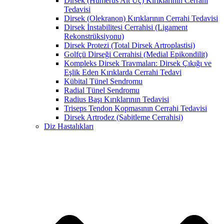
Dirsek (Humerus Alt Uç) Kırıklarının Cerrahi
Tedavisi
Dirsek (Olekranon) Kırıklarının Cerrahi Tedavisi
Dirsek İnstabilitesi Cerrahisi (Ligament
Rekonstrüksiyonu)
Dirsek Protezi (Total Dirsek Artroplastisi)
Golfçü Dirseği Cerrahisi (Medial Epikondilit)
Kompleks Dirsek Travmaları: Dirsek Çıkığı ve
Eşlik Eden Kırıklarda Cerrahi Tedavi
Kübital Tünel Sendromu
Radial Tünel Sendromu
Radius Başı Kırıklarının Tedavisi
Triseps Tendon Kopmasının Cerrahi Tedavisi
Dirsek Artrodez (Sabitleme Cerrahisi)
Diz Hastalıkları