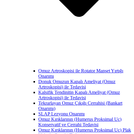
Omuz Artroskopisi ile Rotator Manşet Yırtığı
Onarımı
Donuk Omuzun Kapalı Ameliyat (Omuz
Artroskopisi) ile Tedavisi
Kalsifik Tendinitin Kapalı Ameliyat (Omuz
Artroskopisi) ile Tedavisi
Tekrarlayan Omuz Çıkığı Cerrahisi (Bankart
Onarımı)
SLAP Lezyonu Onarımı
Omuz Kırıklarının (Humerus Proksimal Uç)
Konservatif ve Cerrahi Tedavisi
Omuz Kırıklarının (Humerus Proksimal Uç) Plak