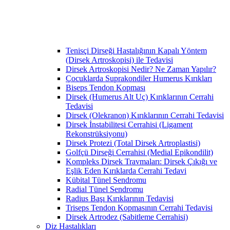
Tenisçi Dirseği Hastalığının Kapalı Yöntem
(Dirsek Artroskopisi) ile Tedavisi
Dirsek Artroskopisi Nedir? Ne Zaman Yapılır?
Çocuklarda Suprakondiler Humerus Kırıkları
Biseps Tendon Kopması
Dirsek (Humerus Alt Uç) Kırıklarının Cerrahi
Tedavisi
Dirsek (Olekranon) Kırıklarının Cerrahi Tedavisi
Dirsek İnstabilitesi Cerrahisi (Ligament
Rekonstrüksiyonu)
Dirsek Protezi (Total Dirsek Artroplastisi)
Golfçü Dirseği Cerrahisi (Medial Epikondilit)
Kompleks Dirsek Travmaları: Dirsek Çıkığı ve
Eşlik Eden Kırıklarda Cerrahi Tedavi
Kübital Tünel Sendromu
Radial Tünel Sendromu
Radius Başı Kırıklarının Tedavisi
Triseps Tendon Kopmasının Cerrahi Tedavisi
Dirsek Artrodez (Sabitleme Cerrahisi)
Diz Hastalıkları