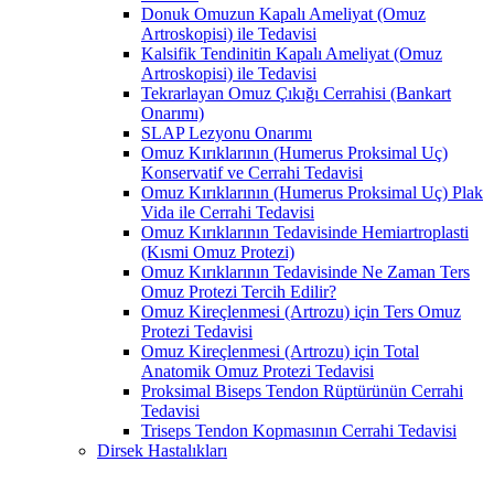
Donuk Omuzun Kapalı Ameliyat (Omuz
Artroskopisi) ile Tedavisi
Kalsifik Tendinitin Kapalı Ameliyat (Omuz
Artroskopisi) ile Tedavisi
Tekrarlayan Omuz Çıkığı Cerrahisi (Bankart
Onarımı)
SLAP Lezyonu Onarımı
Omuz Kırıklarının (Humerus Proksimal Uç)
Konservatif ve Cerrahi Tedavisi
Omuz Kırıklarının (Humerus Proksimal Uç) Plak
Vida ile Cerrahi Tedavisi
Omuz Kırıklarının Tedavisinde Hemiartroplasti
(Kısmi Omuz Protezi)
Omuz Kırıklarının Tedavisinde Ne Zaman Ters
Omuz Protezi Tercih Edilir?
Omuz Kireçlenmesi (Artrozu) için Ters Omuz
Protezi Tedavisi
Omuz Kireçlenmesi (Artrozu) için Total
Anatomik Omuz Protezi Tedavisi
Proksimal Biseps Tendon Rüptürünün Cerrahi
Tedavisi
Triseps Tendon Kopmasının Cerrahi Tedavisi
Dirsek Hastalıkları