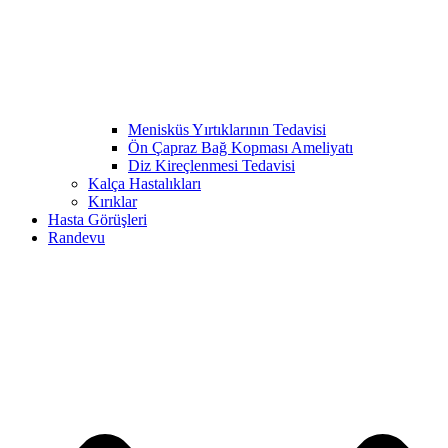
Menisküs Yırtıklarının Tedavisi
Ön Çapraz Bağ Kopması Ameliyatı
Diz Kireçlenmesi Tedavisi
Kalça Hastalıkları
Kırıklar
Hasta Görüşleri
Randevu