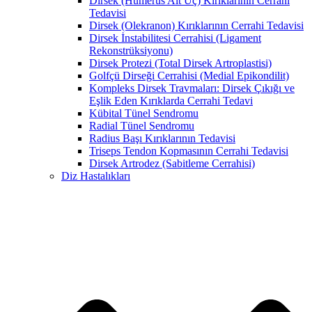
Dirsek (Humerus Alt Uç) Kırıklarının Cerrahi
Tedavisi
Dirsek (Olekranon) Kırıklarının Cerrahi Tedavisi
Dirsek İnstabilitesi Cerrahisi (Ligament
Rekonstrüksiyonu)
Dirsek Protezi (Total Dirsek Artroplastisi)
Golfçü Dirseği Cerrahisi (Medial Epikondilit)
Kompleks Dirsek Travmaları: Dirsek Çıkığı ve
Eşlik Eden Kırıklarda Cerrahi Tedavi
Kübital Tünel Sendromu
Radial Tünel Sendromu
Radius Başı Kırıklarının Tedavisi
Triseps Tendon Kopmasının Cerrahi Tedavisi
Dirsek Artrodez (Sabitleme Cerrahisi)
Diz Hastalıkları