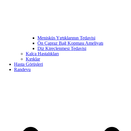
Menisküs Yırtıklarının Tedavisi
Ön Çapraz Bağ Kopması Ameliyatı
Diz Kireçlenmesi Tedavisi
Kalça Hastalıkları
Kırıklar
Hasta Görüşleri
Randevu