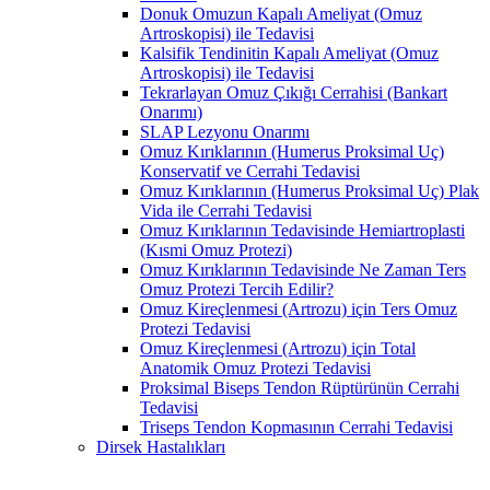
Donuk Omuzun Kapalı Ameliyat (Omuz
Artroskopisi) ile Tedavisi
Kalsifik Tendinitin Kapalı Ameliyat (Omuz
Artroskopisi) ile Tedavisi
Tekrarlayan Omuz Çıkığı Cerrahisi (Bankart
Onarımı)
SLAP Lezyonu Onarımı
Omuz Kırıklarının (Humerus Proksimal Uç)
Konservatif ve Cerrahi Tedavisi
Omuz Kırıklarının (Humerus Proksimal Uç) Plak
Vida ile Cerrahi Tedavisi
Omuz Kırıklarının Tedavisinde Hemiartroplasti
(Kısmi Omuz Protezi)
Omuz Kırıklarının Tedavisinde Ne Zaman Ters
Omuz Protezi Tercih Edilir?
Omuz Kireçlenmesi (Artrozu) için Ters Omuz
Protezi Tedavisi
Omuz Kireçlenmesi (Artrozu) için Total
Anatomik Omuz Protezi Tedavisi
Proksimal Biseps Tendon Rüptürünün Cerrahi
Tedavisi
Triseps Tendon Kopmasının Cerrahi Tedavisi
Dirsek Hastalıkları