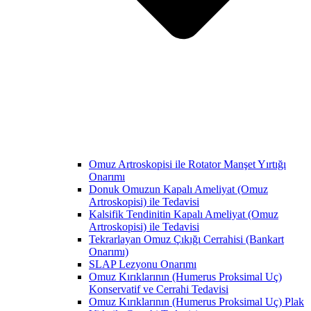
Omuz Artroskopisi ile Rotator Manşet Yırtığı
Onarımı
Donuk Omuzun Kapalı Ameliyat (Omuz
Artroskopisi) ile Tedavisi
Kalsifik Tendinitin Kapalı Ameliyat (Omuz
Artroskopisi) ile Tedavisi
Tekrarlayan Omuz Çıkığı Cerrahisi (Bankart
Onarımı)
SLAP Lezyonu Onarımı
Omuz Kırıklarının (Humerus Proksimal Uç)
Konservatif ve Cerrahi Tedavisi
Omuz Kırıklarının (Humerus Proksimal Uç) Plak