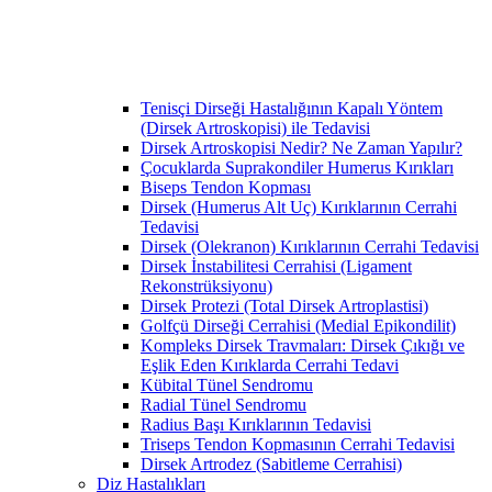
Tenisçi Dirseği Hastalığının Kapalı Yöntem
(Dirsek Artroskopisi) ile Tedavisi
Dirsek Artroskopisi Nedir? Ne Zaman Yapılır?
Çocuklarda Suprakondiler Humerus Kırıkları
Biseps Tendon Kopması
Dirsek (Humerus Alt Uç) Kırıklarının Cerrahi
Tedavisi
Dirsek (Olekranon) Kırıklarının Cerrahi Tedavisi
Dirsek İnstabilitesi Cerrahisi (Ligament
Rekonstrüksiyonu)
Dirsek Protezi (Total Dirsek Artroplastisi)
Golfçü Dirseği Cerrahisi (Medial Epikondilit)
Kompleks Dirsek Travmaları: Dirsek Çıkığı ve
Eşlik Eden Kırıklarda Cerrahi Tedavi
Kübital Tünel Sendromu
Radial Tünel Sendromu
Radius Başı Kırıklarının Tedavisi
Triseps Tendon Kopmasının Cerrahi Tedavisi
Dirsek Artrodez (Sabitleme Cerrahisi)
Diz Hastalıkları