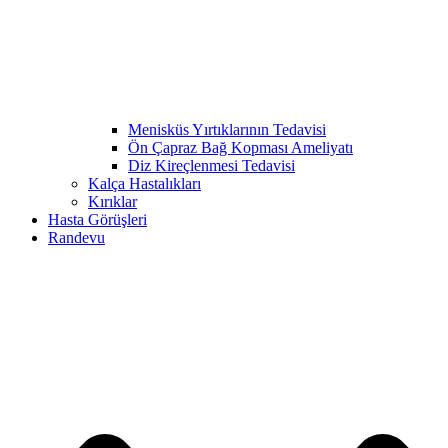
Menisküs Yırtıklarının Tedavisi
Ön Çapraz Bağ Kopması Ameliyatı
Diz Kireçlenmesi Tedavisi
Kalça Hastalıkları
Kırıklar
Hasta Görüşleri
Randevu