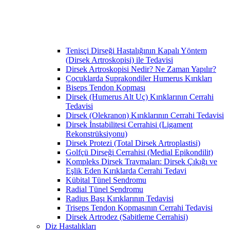
Tenisçi Dirseği Hastalığının Kapalı Yöntem
(Dirsek Artroskopisi) ile Tedavisi
Dirsek Artroskopisi Nedir? Ne Zaman Yapılır?
Çocuklarda Suprakondiler Humerus Kırıkları
Biseps Tendon Kopması
Dirsek (Humerus Alt Uç) Kırıklarının Cerrahi
Tedavisi
Dirsek (Olekranon) Kırıklarının Cerrahi Tedavisi
Dirsek İnstabilitesi Cerrahisi (Ligament
Rekonstrüksiyonu)
Dirsek Protezi (Total Dirsek Artroplastisi)
Golfçü Dirseği Cerrahisi (Medial Epikondilit)
Kompleks Dirsek Travmaları: Dirsek Çıkığı ve
Eşlik Eden Kırıklarda Cerrahi Tedavi
Kübital Tünel Sendromu
Radial Tünel Sendromu
Radius Başı Kırıklarının Tedavisi
Triseps Tendon Kopmasının Cerrahi Tedavisi
Dirsek Artrodez (Sabitleme Cerrahisi)
Diz Hastalıkları