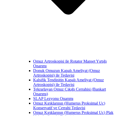
Omuz Artroskopisi ile Rotator Manşet Yırtığı
Onarımı
Donuk Omuzun Kapalı Ameliyat (Omuz
Artroskopisi) ile Tedavisi
Kalsifik Tendinitin Kapalı Ameliyat (Omuz
Artroskopisi) ile Tedavisi
Tekrarlayan Omuz Çıkığı Cerrahisi (Bankart
Onarımı)
SLAP Lezyonu Onarımı
Omuz Kırıklarının (Humerus Proksimal Uç)
Konservatif ve Cerrahi Tedavisi
Omuz Kırıklarının (Humerus Proksimal Uç) Plak