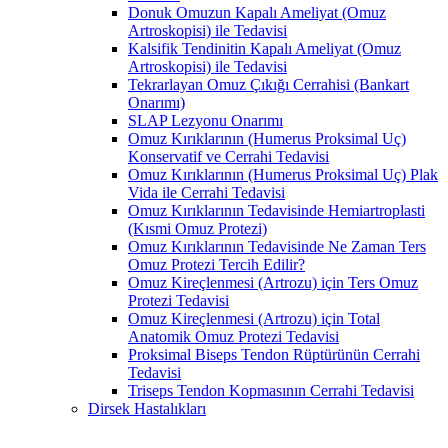
Donuk Omuzun Kapalı Ameliyat (Omuz
Artroskopisi) ile Tedavisi
Kalsifik Tendinitin Kapalı Ameliyat (Omuz
Artroskopisi) ile Tedavisi
Tekrarlayan Omuz Çıkığı Cerrahisi (Bankart
Onarımı)
SLAP Lezyonu Onarımı
Omuz Kırıklarının (Humerus Proksimal Uç)
Konservatif ve Cerrahi Tedavisi
Omuz Kırıklarının (Humerus Proksimal Uç) Plak
Vida ile Cerrahi Tedavisi
Omuz Kırıklarının Tedavisinde Hemiartroplasti
(Kısmi Omuz Protezi)
Omuz Kırıklarının Tedavisinde Ne Zaman Ters
Omuz Protezi Tercih Edilir?
Omuz Kireçlenmesi (Artrozu) için Ters Omuz
Protezi Tedavisi
Omuz Kireçlenmesi (Artrozu) için Total
Anatomik Omuz Protezi Tedavisi
Proksimal Biseps Tendon Rüptürünün Cerrahi
Tedavisi
Triseps Tendon Kopmasının Cerrahi Tedavisi
Dirsek Hastalıkları