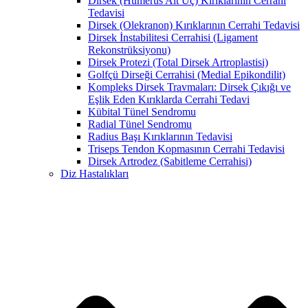
Dirsek (Humerus Alt Uç) Kırıklarının Cerrahi
Tedavisi
Dirsek (Olekranon) Kırıklarının Cerrahi Tedavisi
Dirsek İnstabilitesi Cerrahisi (Ligament
Rekonstrüksiyonu)
Dirsek Protezi (Total Dirsek Artroplastisi)
Golfçü Dirseği Cerrahisi (Medial Epikondilit)
Kompleks Dirsek Travmaları: Dirsek Çıkığı ve
Eşlik Eden Kırıklarda Cerrahi Tedavi
Kübital Tünel Sendromu
Radial Tünel Sendromu
Radius Başı Kırıklarının Tedavisi
Triseps Tendon Kopmasının Cerrahi Tedavisi
Dirsek Artrodez (Sabitleme Cerrahisi)
Diz Hastalıkları