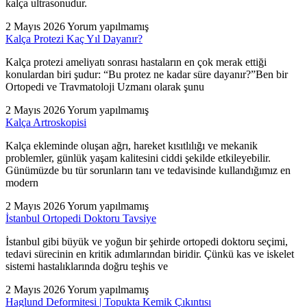
kalça ultrasonudur.
2 Mayıs 2026
Yorum yapılmamış
Kalça Protezi Kaç Yıl Dayanır?
Kalça protezi ameliyatı sonrası hastaların en çok merak ettiği
konulardan biri şudur: “Bu protez ne kadar süre dayanır?”Ben bir
Ortopedi ve Travmatoloji Uzmanı olarak şunu
2 Mayıs 2026
Yorum yapılmamış
Kalça Artroskopisi
Kalça ekleminde oluşan ağrı, hareket kısıtlılığı ve mekanik
problemler, günlük yaşam kalitesini ciddi şekilde etkileyebilir.
Günümüzde bu tür sorunların tanı ve tedavisinde kullandığımız en
modern
2 Mayıs 2026
Yorum yapılmamış
İstanbul Ortopedi Doktoru Tavsiye
İstanbul gibi büyük ve yoğun bir şehirde ortopedi doktoru seçimi,
tedavi sürecinin en kritik adımlarından biridir. Çünkü kas ve iskelet
sistemi hastalıklarında doğru teşhis ve
2 Mayıs 2026
Yorum yapılmamış
Haglund Deformitesi | Topukta Kemik Çıkıntısı