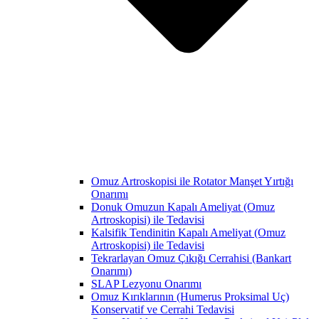
Omuz Artroskopisi ile Rotator Manşet Yırtığı
Onarımı
Donuk Omuzun Kapalı Ameliyat (Omuz
Artroskopisi) ile Tedavisi
Kalsifik Tendinitin Kapalı Ameliyat (Omuz
Artroskopisi) ile Tedavisi
Tekrarlayan Omuz Çıkığı Cerrahisi (Bankart
Onarımı)
SLAP Lezyonu Onarımı
Omuz Kırıklarının (Humerus Proksimal Uç)
Konservatif ve Cerrahi Tedavisi