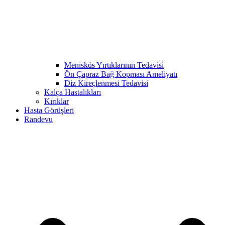
Menisküs Yırtıklarının Tedavisi
Ön Çapraz Bağ Kopması Ameliyatı
Diz Kireçlenmesi Tedavisi
Kalça Hastalıkları
Kırıklar
Hasta Görüşleri
Randevu