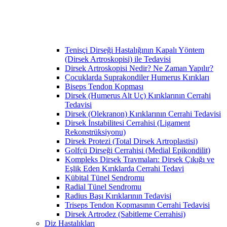
Tenisçi Dirseği Hastalığının Kapalı Yöntem
(Dirsek Artroskopisi) ile Tedavisi
Dirsek Artroskopisi Nedir? Ne Zaman Yapılır?
Çocuklarda Suprakondiler Humerus Kırıkları
Biseps Tendon Kopması
Dirsek (Humerus Alt Uç) Kırıklarının Cerrahi
Tedavisi
Dirsek (Olekranon) Kırıklarının Cerrahi Tedavisi
Dirsek İnstabilitesi Cerrahisi (Ligament
Rekonstrüksiyonu)
Dirsek Protezi (Total Dirsek Artroplastisi)
Golfçü Dirseği Cerrahisi (Medial Epikondilit)
Kompleks Dirsek Travmaları: Dirsek Çıkığı ve
Eşlik Eden Kırıklarda Cerrahi Tedavi
Kübital Tünel Sendromu
Radial Tünel Sendromu
Radius Başı Kırıklarının Tedavisi
Triseps Tendon Kopmasının Cerrahi Tedavisi
Dirsek Artrodez (Sabitleme Cerrahisi)
Diz Hastalıkları