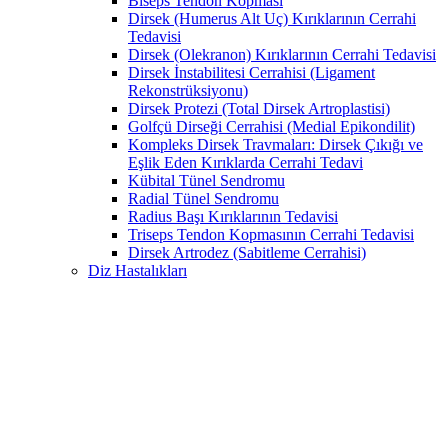
Biseps Tendon Kopması
Dirsek (Humerus Alt Uç) Kırıklarının Cerrahi
Tedavisi
Dirsek (Olekranon) Kırıklarının Cerrahi Tedavisi
Dirsek İnstabilitesi Cerrahisi (Ligament
Rekonstrüksiyonu)
Dirsek Protezi (Total Dirsek Artroplastisi)
Golfçü Dirseği Cerrahisi (Medial Epikondilit)
Kompleks Dirsek Travmaları: Dirsek Çıkığı ve
Eşlik Eden Kırıklarda Cerrahi Tedavi
Kübital Tünel Sendromu
Radial Tünel Sendromu
Radius Başı Kırıklarının Tedavisi
Triseps Tendon Kopmasının Cerrahi Tedavisi
Dirsek Artrodez (Sabitleme Cerrahisi)
Diz Hastalıkları