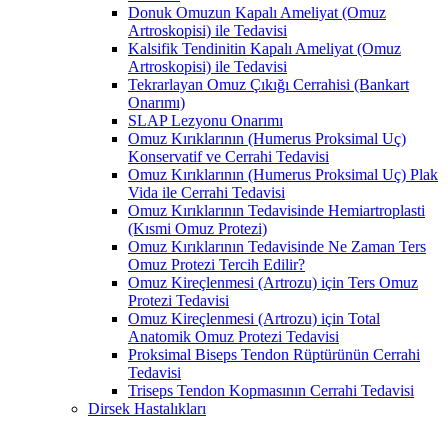
Donuk Omuzun Kapalı Ameliyat (Omuz
Artroskopisi) ile Tedavisi
Kalsifik Tendinitin Kapalı Ameliyat (Omuz
Artroskopisi) ile Tedavisi
Tekrarlayan Omuz Çıkığı Cerrahisi (Bankart
Onarımı)
SLAP Lezyonu Onarımı
Omuz Kırıklarının (Humerus Proksimal Uç)
Konservatif ve Cerrahi Tedavisi
Omuz Kırıklarının (Humerus Proksimal Uç) Plak
Vida ile Cerrahi Tedavisi
Omuz Kırıklarının Tedavisinde Hemiartroplasti
(Kısmi Omuz Protezi)
Omuz Kırıklarının Tedavisinde Ne Zaman Ters
Omuz Protezi Tercih Edilir?
Omuz Kireçlenmesi (Artrozu) için Ters Omuz
Protezi Tedavisi
Omuz Kireçlenmesi (Artrozu) için Total
Anatomik Omuz Protezi Tedavisi
Proksimal Biseps Tendon Rüptürünün Cerrahi
Tedavisi
Triseps Tendon Kopmasının Cerrahi Tedavisi
Dirsek Hastalıkları