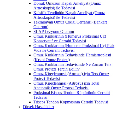
Donuk Omuzun Kapalı Ameliyat (Omuz
Artroskopisi) ile Tedavisi
Kalsifik Tendinitin Kapalı Ameliyat (Omuz
Artroskopisi) ile Tedavisi
Tekrarlayan Omuz Çıkığı Cerrahisi (Bankart
Onarımı)
SLAP Lezyonu Onarımı
Omuz Kırıklarının (Humerus Proksimal Uç)
Konservatif ve Cerrahi Tedavisi
Omuz Kırıklarının (Humerus Proksimal Uç) Plak
Vida ile Cerrahi Tedavisi
Omuz Kırıklarının Tedavisinde Hemiartroplasti
(Kısmi Omuz Protezi)
Omuz Kırıklarının Tedavisinde Ne Zaman Ters
Omuz Protezi Tercih Edilir?
Omuz Kireçlenmesi (Artrozu) için Ters Omuz
Protezi Tedavisi
Omuz Kireçlenmesi (Artrozu) için Total
Anatomik Omuz Protezi Tedavisi
Proksimal Biseps Tendon Rüptürünün Cerrahi
Tedavisi
Triseps Tendon Kopmasının Cerrahi Tedavisi
Dirsek Hastalıkları