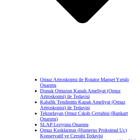
Omuz Artroskopisi ile Rotator Manşet Yırtığı
Onarımı
Donuk Omuzun Kapalı Ameliyat (Omuz
Artroskopisi) ile Tedavisi
Kalsifik Tendinitin Kapalı Ameliyat (Omuz
Artroskopisi) ile Tedavisi
Tekrarlayan Omuz Çıkığı Cerrahisi (Bankart
Onarımı)
SLAP Lezyonu Onarımı
Omuz Kırıklarının (Humerus Proksimal Uç)
Konservatif ve Cerrahi Tedavisi