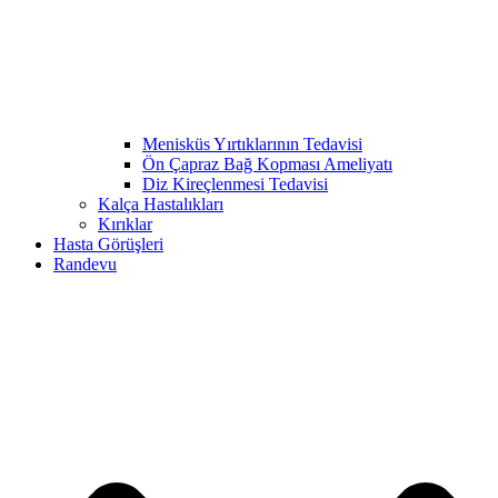
Menisküs Yırtıklarının Tedavisi
Ön Çapraz Bağ Kopması Ameliyatı
Diz Kireçlenmesi Tedavisi
Kalça Hastalıkları
Kırıklar
Hasta Görüşleri
Randevu