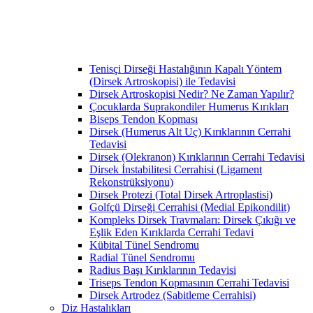
Tenisçi Dirseği Hastalığının Kapalı Yöntem
(Dirsek Artroskopisi) ile Tedavisi
Dirsek Artroskopisi Nedir? Ne Zaman Yapılır?
Çocuklarda Suprakondiler Humerus Kırıkları
Biseps Tendon Kopması
Dirsek (Humerus Alt Uç) Kırıklarının Cerrahi
Tedavisi
Dirsek (Olekranon) Kırıklarının Cerrahi Tedavisi
Dirsek İnstabilitesi Cerrahisi (Ligament
Rekonstrüksiyonu)
Dirsek Protezi (Total Dirsek Artroplastisi)
Golfçü Dirseği Cerrahisi (Medial Epikondilit)
Kompleks Dirsek Travmaları: Dirsek Çıkığı ve
Eşlik Eden Kırıklarda Cerrahi Tedavi
Kübital Tünel Sendromu
Radial Tünel Sendromu
Radius Başı Kırıklarının Tedavisi
Triseps Tendon Kopmasının Cerrahi Tedavisi
Dirsek Artrodez (Sabitleme Cerrahisi)
Diz Hastalıkları