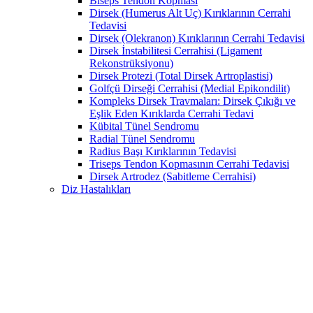
Biseps Tendon Kopması
Dirsek (Humerus Alt Uç) Kırıklarının Cerrahi
Tedavisi
Dirsek (Olekranon) Kırıklarının Cerrahi Tedavisi
Dirsek İnstabilitesi Cerrahisi (Ligament
Rekonstrüksiyonu)
Dirsek Protezi (Total Dirsek Artroplastisi)
Golfçü Dirseği Cerrahisi (Medial Epikondilit)
Kompleks Dirsek Travmaları: Dirsek Çıkığı ve
Eşlik Eden Kırıklarda Cerrahi Tedavi
Kübital Tünel Sendromu
Radial Tünel Sendromu
Radius Başı Kırıklarının Tedavisi
Triseps Tendon Kopmasının Cerrahi Tedavisi
Dirsek Artrodez (Sabitleme Cerrahisi)
Diz Hastalıkları