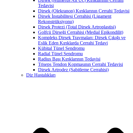
Dirsek (Humerus Alt Uç) Kırıklarının Cerrahi
Tedavisi
Dirsek (Olekranon) Kırıklarının Cerrahi Tedavisi
Dirsek İnstabilitesi Cerrahisi (Ligament
Rekonstrüksiyonu)
Dirsek Protezi (Total Dirsek Artroplastisi)
Golfçü Dirseği Cerrahisi (Medial Epikondilit)
Kompleks Dirsek Travmaları: Dirsek Çıkığı ve
Eşlik Eden Kırıklarda Cerrahi Tedavi
Kübital Tünel Sendromu
Radial Tünel Sendromu
Radius Başı Kırıklarının Tedavisi
Triseps Tendon Kopmasının Cerrahi Tedavisi
Dirsek Artrodez (Sabitleme Cerrahisi)
Diz Hastalıkları