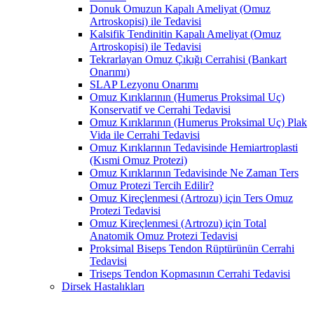
Donuk Omuzun Kapalı Ameliyat (Omuz
Artroskopisi) ile Tedavisi
Kalsifik Tendinitin Kapalı Ameliyat (Omuz
Artroskopisi) ile Tedavisi
Tekrarlayan Omuz Çıkığı Cerrahisi (Bankart
Onarımı)
SLAP Lezyonu Onarımı
Omuz Kırıklarının (Humerus Proksimal Uç)
Konservatif ve Cerrahi Tedavisi
Omuz Kırıklarının (Humerus Proksimal Uç) Plak
Vida ile Cerrahi Tedavisi
Omuz Kırıklarının Tedavisinde Hemiartroplasti
(Kısmi Omuz Protezi)
Omuz Kırıklarının Tedavisinde Ne Zaman Ters
Omuz Protezi Tercih Edilir?
Omuz Kireçlenmesi (Artrozu) için Ters Omuz
Protezi Tedavisi
Omuz Kireçlenmesi (Artrozu) için Total
Anatomik Omuz Protezi Tedavisi
Proksimal Biseps Tendon Rüptürünün Cerrahi
Tedavisi
Triseps Tendon Kopmasının Cerrahi Tedavisi
Dirsek Hastalıkları