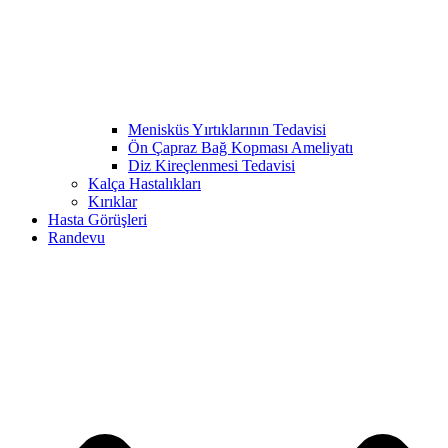
Menisküs Yırtıklarının Tedavisi
Ön Çapraz Bağ Kopması Ameliyatı
Diz Kireçlenmesi Tedavisi
Kalça Hastalıkları
Kırıklar
Hasta Görüşleri
Randevu