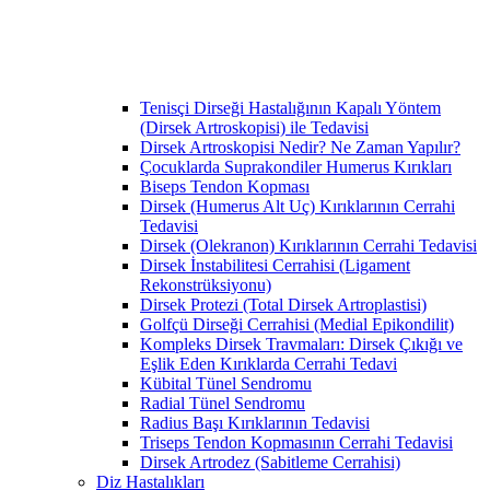
Tenisçi Dirseği Hastalığının Kapalı Yöntem
(Dirsek Artroskopisi) ile Tedavisi
Dirsek Artroskopisi Nedir? Ne Zaman Yapılır?
Çocuklarda Suprakondiler Humerus Kırıkları
Biseps Tendon Kopması
Dirsek (Humerus Alt Uç) Kırıklarının Cerrahi
Tedavisi
Dirsek (Olekranon) Kırıklarının Cerrahi Tedavisi
Dirsek İnstabilitesi Cerrahisi (Ligament
Rekonstrüksiyonu)
Dirsek Protezi (Total Dirsek Artroplastisi)
Golfçü Dirseği Cerrahisi (Medial Epikondilit)
Kompleks Dirsek Travmaları: Dirsek Çıkığı ve
Eşlik Eden Kırıklarda Cerrahi Tedavi
Kübital Tünel Sendromu
Radial Tünel Sendromu
Radius Başı Kırıklarının Tedavisi
Triseps Tendon Kopmasının Cerrahi Tedavisi
Dirsek Artrodez (Sabitleme Cerrahisi)
Diz Hastalıkları