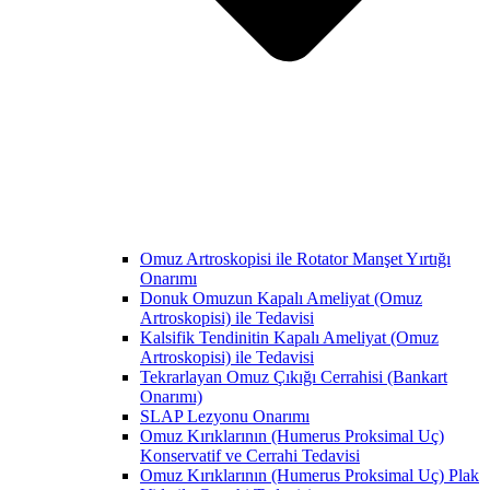
Omuz Artroskopisi ile Rotator Manşet Yırtığı
Onarımı
Donuk Omuzun Kapalı Ameliyat (Omuz
Artroskopisi) ile Tedavisi
Kalsifik Tendinitin Kapalı Ameliyat (Omuz
Artroskopisi) ile Tedavisi
Tekrarlayan Omuz Çıkığı Cerrahisi (Bankart
Onarımı)
SLAP Lezyonu Onarımı
Omuz Kırıklarının (Humerus Proksimal Uç)
Konservatif ve Cerrahi Tedavisi
Omuz Kırıklarının (Humerus Proksimal Uç) Plak