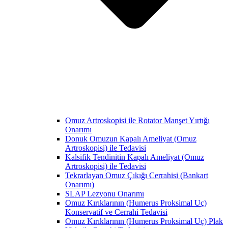
Omuz Artroskopisi ile Rotator Manşet Yırtığı
Onarımı
Donuk Omuzun Kapalı Ameliyat (Omuz
Artroskopisi) ile Tedavisi
Kalsifik Tendinitin Kapalı Ameliyat (Omuz
Artroskopisi) ile Tedavisi
Tekrarlayan Omuz Çıkığı Cerrahisi (Bankart
Onarımı)
SLAP Lezyonu Onarımı
Omuz Kırıklarının (Humerus Proksimal Uç)
Konservatif ve Cerrahi Tedavisi
Omuz Kırıklarının (Humerus Proksimal Uç) Plak