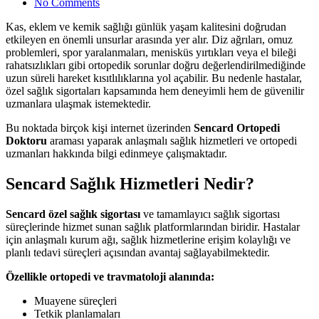
No Comments
Kas, eklem ve kemik sağlığı günlük yaşam kalitesini doğrudan
etkileyen en önemli unsurlar arasında yer alır. Diz ağrıları, omuz
problemleri, spor yaralanmaları, menisküs yırtıkları veya el bileği
rahatsızlıkları gibi ortopedik sorunlar doğru değerlendirilmediğinde
uzun süreli hareket kısıtlılıklarına yol açabilir. Bu nedenle hastalar,
özel sağlık sigortaları kapsamında hem deneyimli hem de güvenilir
uzmanlara ulaşmak istemektedir.
Bu noktada birçok kişi internet üzerinden
Sencard Ortopedi
Doktoru
araması yaparak anlaşmalı sağlık hizmetleri ve ortopedi
uzmanları hakkında bilgi edinmeye çalışmaktadır.
Sencard Sağlık Hizmetleri Nedir?
Sencard özel sağlık sigortası
ve tamamlayıcı sağlık sigortası
süreçlerinde hizmet sunan sağlık platformlarından biridir. Hastalar
için anlaşmalı kurum ağı, sağlık hizmetlerine erişim kolaylığı ve
planlı tedavi süreçleri açısından avantaj sağlayabilmektedir.
Özellikle ortopedi ve travmatoloji alanında:
Muayene süreçleri
Tetkik planlamaları