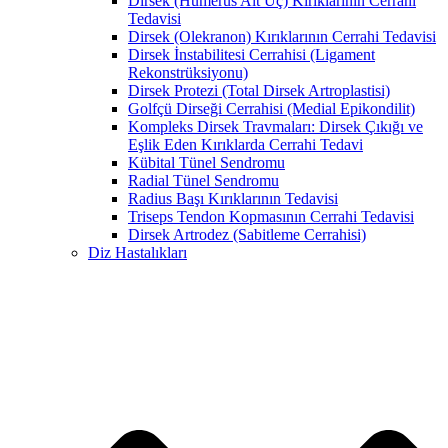
Dirsek (Humerus Alt Uç) Kırıklarının Cerrahi
Tedavisi
Dirsek (Olekranon) Kırıklarının Cerrahi Tedavisi
Dirsek İnstabilitesi Cerrahisi (Ligament
Rekonstrüksiyonu)
Dirsek Protezi (Total Dirsek Artroplastisi)
Golfçü Dirseği Cerrahisi (Medial Epikondilit)
Kompleks Dirsek Travmaları: Dirsek Çıkığı ve
Eşlik Eden Kırıklarda Cerrahi Tedavi
Kübital Tünel Sendromu
Radial Tünel Sendromu
Radius Başı Kırıklarının Tedavisi
Triseps Tendon Kopmasının Cerrahi Tedavisi
Dirsek Artrodez (Sabitleme Cerrahisi)
Diz Hastalıkları