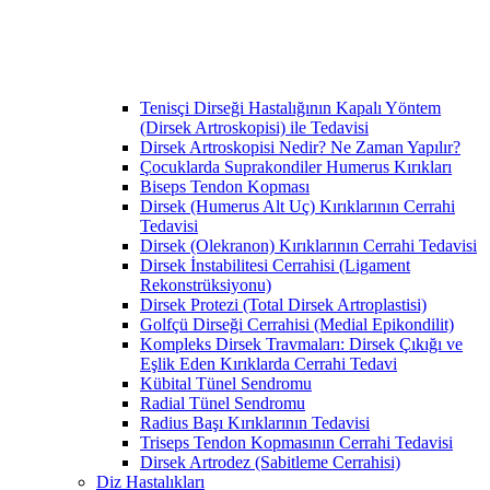
Tenisçi Dirseği Hastalığının Kapalı Yöntem
(Dirsek Artroskopisi) ile Tedavisi
Dirsek Artroskopisi Nedir? Ne Zaman Yapılır?
Çocuklarda Suprakondiler Humerus Kırıkları
Biseps Tendon Kopması
Dirsek (Humerus Alt Uç) Kırıklarının Cerrahi
Tedavisi
Dirsek (Olekranon) Kırıklarının Cerrahi Tedavisi
Dirsek İnstabilitesi Cerrahisi (Ligament
Rekonstrüksiyonu)
Dirsek Protezi (Total Dirsek Artroplastisi)
Golfçü Dirseği Cerrahisi (Medial Epikondilit)
Kompleks Dirsek Travmaları: Dirsek Çıkığı ve
Eşlik Eden Kırıklarda Cerrahi Tedavi
Kübital Tünel Sendromu
Radial Tünel Sendromu
Radius Başı Kırıklarının Tedavisi
Triseps Tendon Kopmasının Cerrahi Tedavisi
Dirsek Artrodez (Sabitleme Cerrahisi)
Diz Hastalıkları