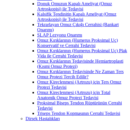
Donuk Omuzun Kapalı Ameliyat (Omuz
Artroskopisi) ile Tedavisi
Kalsifik Tendinitin Kapalı Ameliyat (Omuz
Artroskopisi) ile Tedavisi
Tekrarlayan Omuz Çıkığı Cerrahisi (Bankart
Onarımı)
SLAP Lezyonu Onarımı
Omuz Kırıklarının (Humerus Proksimal Uç)
Konservatif ve Cerrahi Tedavisi
Omuz Kırıklarının (Humerus Proksimal Uç) Plak
Vida ile Cerrahi Tedavisi
Omuz Kırıklarının Tedavisinde Hemiartroplasti
(Kısmi Omuz Protezi)
Omuz Kırıklarının Tedavisinde Ne Zaman Ters
Omuz Protezi Tercih Edilir?
Omuz Kireçlenmesi (Artrozu) için Ters Omuz
Protezi Tedavisi
Omuz Kireçlenmesi (Artrozu) için Total
Anatomik Omuz Protezi Tedavisi
Proksimal Biseps Tendon Rüptürünün Cerrahi
Tedavisi
Triseps Tendon Kopmasının Cerrahi Tedavisi
Dirsek Hastalıkları