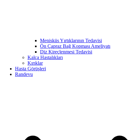
Menisküs Yırtıklarının Tedavisi
Ön Çapraz Bağ Kopması Ameliyatı
Diz Kireçlenmesi Tedavisi
Kalça Hastalıkları
Kırıklar
Hasta Görüşleri
Randevu