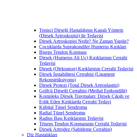
Tenisçi Dirseği Hastalığının Kapalı Yöntem
(Dirsek Artroskopisi) ile Tedavisi
Dirsek Artroskopisi Nedir? Ne Zaman Yapılır?
Çocuklarda Suprakondiler Humerus Kırıkları
Biseps Tendon Kopması
Dirsek (Humerus Alt Uç) Kırıklarının Cerrahi
Tedavisi
Dirsek (Olekranon) Kırıklarının Cerrahi Tedavisi
Dirsek İnstabilitesi Cerrahisi (Ligament
Rekonstrüksiyonu)
Dirsek Protezi (Total Dirsek Artroplastisi)
Golfçü Dirseği Cerrahisi (Medial Epikondilit)
Kompleks Dirsek Travmaları: Dirsek Çıkığı ve
Eşlik Eden Kırıklarda Cerrahi Tedavi
Kübital Tünel Sendromu
Radial Tünel Sendromu
Radius Başı Kırıklarının Tedavisi
Triseps Tendon Kopmasının Cerrahi Tedavisi
Dirsek Artrodez (Sabitleme Cerrahisi)
Diz Hastalıkları