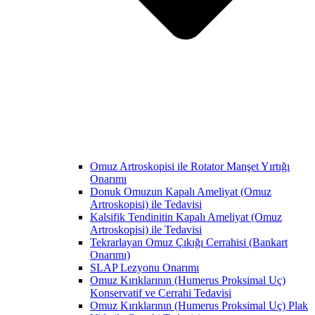
Omuz Artroskopisi ile Rotator Manşet Yırtığı
Onarımı
Donuk Omuzun Kapalı Ameliyat (Omuz
Artroskopisi) ile Tedavisi
Kalsifik Tendinitin Kapalı Ameliyat (Omuz
Artroskopisi) ile Tedavisi
Tekrarlayan Omuz Çıkığı Cerrahisi (Bankart
Onarımı)
SLAP Lezyonu Onarımı
Omuz Kırıklarının (Humerus Proksimal Uç)
Konservatif ve Cerrahi Tedavisi
Omuz Kırıklarının (Humerus Proksimal Uç) Plak