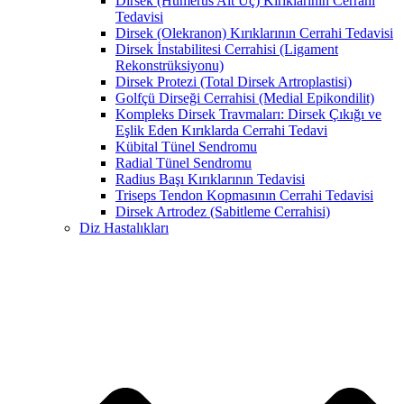
Dirsek (Humerus Alt Uç) Kırıklarının Cerrahi
Tedavisi
Dirsek (Olekranon) Kırıklarının Cerrahi Tedavisi
Dirsek İnstabilitesi Cerrahisi (Ligament
Rekonstrüksiyonu)
Dirsek Protezi (Total Dirsek Artroplastisi)
Golfçü Dirseği Cerrahisi (Medial Epikondilit)
Kompleks Dirsek Travmaları: Dirsek Çıkığı ve
Eşlik Eden Kırıklarda Cerrahi Tedavi
Kübital Tünel Sendromu
Radial Tünel Sendromu
Radius Başı Kırıklarının Tedavisi
Triseps Tendon Kopmasının Cerrahi Tedavisi
Dirsek Artrodez (Sabitleme Cerrahisi)
Diz Hastalıkları