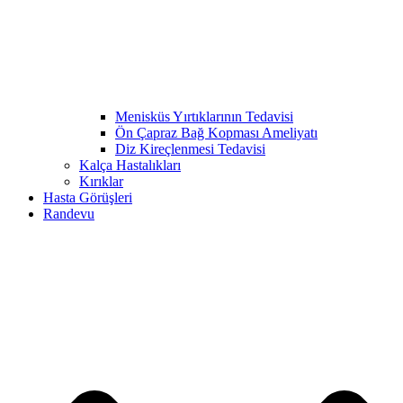
Menisküs Yırtıklarının Tedavisi
Ön Çapraz Bağ Kopması Ameliyatı
Diz Kireçlenmesi Tedavisi
Kalça Hastalıkları
Kırıklar
Hasta Görüşleri
Randevu