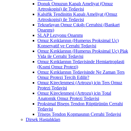
Donuk Omuzun Kapalı Ameliyat (Omuz
Artroskopisi) ile Tedavisi
Kalsifik Tendinitin Kapalı Ameliyat (Omuz
Artroskopisi) ile Tedavisi
Tekrarlayan Omuz Çıkığı Cerrahisi (Bankart
Onarımı)
SLAP Lezyonu Onarımı
Omuz Kırıklarının (Humerus Proksimal Uç)
Konservatif ve Cerrahi Tedavisi
Omuz Kırıklarının (Humerus Proksimal Uç) Plak
Vida ile Cerrahi Tedavisi
Omuz Kırıklarının Tedavisinde Hemiartroplasti
(Kısmi Omuz Protezi)
Omuz Kırıklarının Tedavisinde Ne Zaman Ters
Omuz Protezi Tercih Edilir?
Omuz Kireçlenmesi (Artrozu) için Ters Omuz
Protezi Tedavisi
Omuz Kireçlenmesi (Artrozu) için Total
Anatomik Omuz Protezi Tedavisi
Proksimal Biseps Tendon Rüptürünün Cerrahi
Tedavisi
Triseps Tendon Kopmasının Cerrahi Tedavisi
Dirsek Hastalıkları