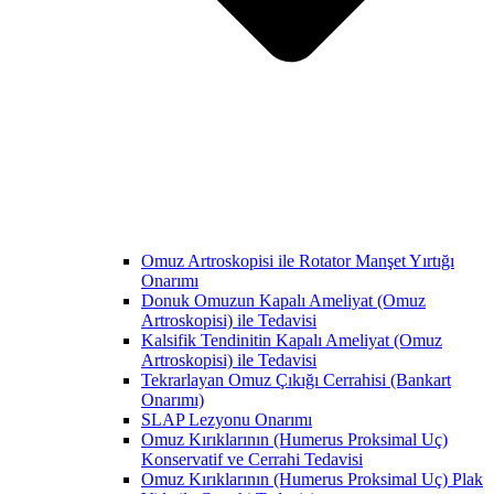
Omuz Artroskopisi ile Rotator Manşet Yırtığı
Onarımı
Donuk Omuzun Kapalı Ameliyat (Omuz
Artroskopisi) ile Tedavisi
Kalsifik Tendinitin Kapalı Ameliyat (Omuz
Artroskopisi) ile Tedavisi
Tekrarlayan Omuz Çıkığı Cerrahisi (Bankart
Onarımı)
SLAP Lezyonu Onarımı
Omuz Kırıklarının (Humerus Proksimal Uç)
Konservatif ve Cerrahi Tedavisi
Omuz Kırıklarının (Humerus Proksimal Uç) Plak