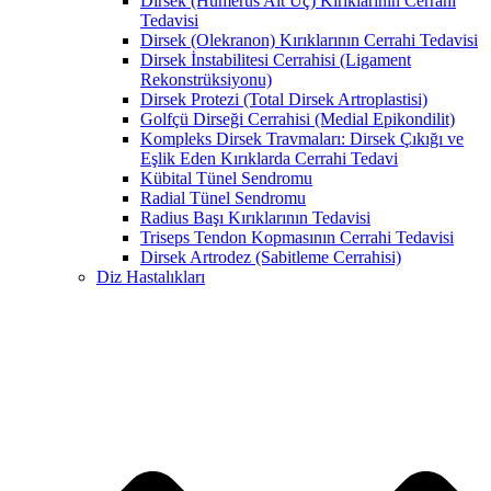
Dirsek (Humerus Alt Uç) Kırıklarının Cerrahi
Tedavisi
Dirsek (Olekranon) Kırıklarının Cerrahi Tedavisi
Dirsek İnstabilitesi Cerrahisi (Ligament
Rekonstrüksiyonu)
Dirsek Protezi (Total Dirsek Artroplastisi)
Golfçü Dirseği Cerrahisi (Medial Epikondilit)
Kompleks Dirsek Travmaları: Dirsek Çıkığı ve
Eşlik Eden Kırıklarda Cerrahi Tedavi
Kübital Tünel Sendromu
Radial Tünel Sendromu
Radius Başı Kırıklarının Tedavisi
Triseps Tendon Kopmasının Cerrahi Tedavisi
Dirsek Artrodez (Sabitleme Cerrahisi)
Diz Hastalıkları