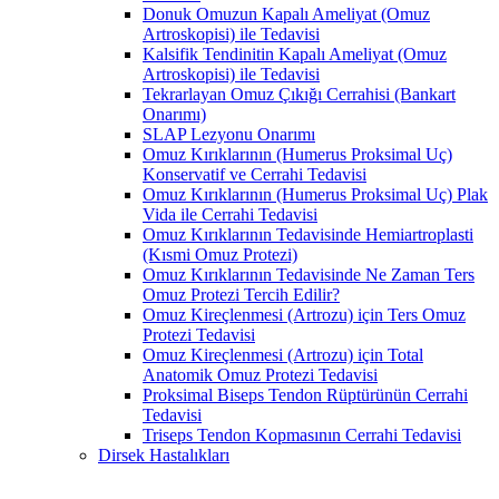
Donuk Omuzun Kapalı Ameliyat (Omuz
Artroskopisi) ile Tedavisi
Kalsifik Tendinitin Kapalı Ameliyat (Omuz
Artroskopisi) ile Tedavisi
Tekrarlayan Omuz Çıkığı Cerrahisi (Bankart
Onarımı)
SLAP Lezyonu Onarımı
Omuz Kırıklarının (Humerus Proksimal Uç)
Konservatif ve Cerrahi Tedavisi
Omuz Kırıklarının (Humerus Proksimal Uç) Plak
Vida ile Cerrahi Tedavisi
Omuz Kırıklarının Tedavisinde Hemiartroplasti
(Kısmi Omuz Protezi)
Omuz Kırıklarının Tedavisinde Ne Zaman Ters
Omuz Protezi Tercih Edilir?
Omuz Kireçlenmesi (Artrozu) için Ters Omuz
Protezi Tedavisi
Omuz Kireçlenmesi (Artrozu) için Total
Anatomik Omuz Protezi Tedavisi
Proksimal Biseps Tendon Rüptürünün Cerrahi
Tedavisi
Triseps Tendon Kopmasının Cerrahi Tedavisi
Dirsek Hastalıkları