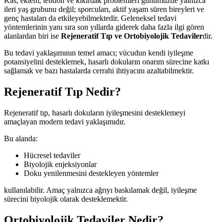
Kas, eklem, tendon ve kıkırdak problemleri günümüzde yalnızca
ileri yaş grubunu değil; sporcuları, aktif yaşam süren bireyleri ve
genç hastaları da etkileyebilmektedir. Geleneksel tedavi
yöntemlerinin yanı sıra son yıllarda giderek daha fazla ilgi gören
alanlardan biri ise
Rejeneratif Tıp ve Ortobiyolojik Tedaviler
dir.
Bu tedavi yaklaşımının temel amacı; vücudun kendi iyileşme
potansiyelini desteklemek, hasarlı dokuların onarım sürecine katkı
sağlamak ve bazı hastalarda cerrahi ihtiyacını azaltabilmektir.
Rejeneratif Tıp Nedir?
Rejeneratif tıp, hasarlı dokuların iyileşmesini desteklemeyi
amaçlayan modern tedavi yaklaşımıdır.
Bu alanda:
Hücresel tedaviler
Biyolojik enjeksiyonlar
Doku yenilenmesini destekleyen yöntemler
kullanılabilir. Amaç yalnızca ağrıyı baskılamak değil, iyileşme
sürecini biyolojik olarak desteklemektir.
Ortobiyolojik Tedaviler Nedir?