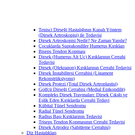
Tenisçi Dirseği Hastalığının Kapalı Yöntem
(Dirsek Artroskopisi) ile Tedavisi
Dirsek Artroskopisi Nedir? Ne Zaman Yapılır?
Çocuklarda Suprakondiler Humerus Kırıkları
Biseps Tendon Kopması
Dirsek (Humerus Alt Uç) Kırıklarının Cerrahi
Tedavisi
Dirsek (Olekranon) Kırıklarının Cerrahi Tedavisi
Dirsek İnstabilitesi Cerrahisi (Ligament
Rekonstrüksiyonu)
Dirsek Protezi (Total Dirsek Artroplastisi)
Golfçü Dirseği Cerrahisi (Medial Epikondilit)
Kompleks Dirsek Travmaları: Dirsek Çıkığı ve
Eşlik Eden Kırıklarda Cerrahi Tedavi
Kübital Tünel Sendromu
Radial Tünel Sendromu
Radius Başı Kırıklarının Tedavisi
Triseps Tendon Kopmasının Cerrahi Tedavisi
Dirsek Artrodez (Sabitleme Cerrahisi)
Diz Hastalıkları