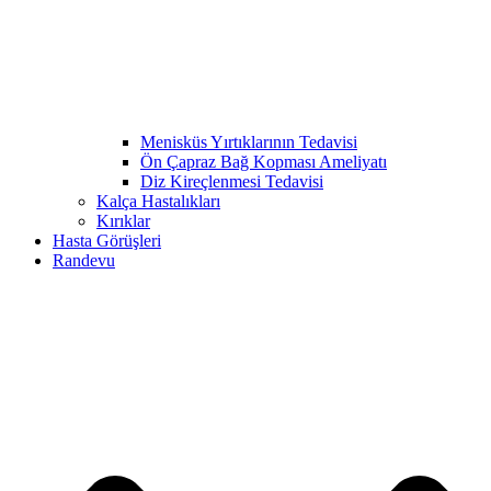
Menisküs Yırtıklarının Tedavisi
Ön Çapraz Bağ Kopması Ameliyatı
Diz Kireçlenmesi Tedavisi
Kalça Hastalıkları
Kırıklar
Hasta Görüşleri
Randevu