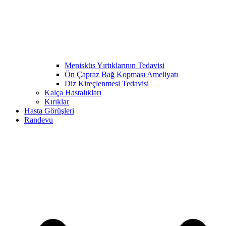
Menisküs Yırtıklarının Tedavisi
Ön Çapraz Bağ Kopması Ameliyatı
Diz Kireçlenmesi Tedavisi
Kalça Hastalıkları
Kırıklar
Hasta Görüşleri
Randevu