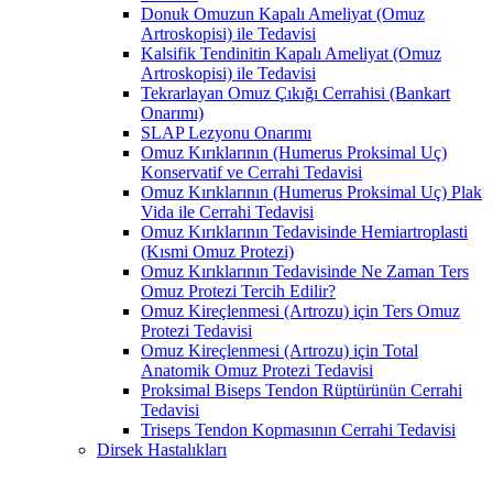
Donuk Omuzun Kapalı Ameliyat (Omuz
Artroskopisi) ile Tedavisi
Kalsifik Tendinitin Kapalı Ameliyat (Omuz
Artroskopisi) ile Tedavisi
Tekrarlayan Omuz Çıkığı Cerrahisi (Bankart
Onarımı)
SLAP Lezyonu Onarımı
Omuz Kırıklarının (Humerus Proksimal Uç)
Konservatif ve Cerrahi Tedavisi
Omuz Kırıklarının (Humerus Proksimal Uç) Plak
Vida ile Cerrahi Tedavisi
Omuz Kırıklarının Tedavisinde Hemiartroplasti
(Kısmi Omuz Protezi)
Omuz Kırıklarının Tedavisinde Ne Zaman Ters
Omuz Protezi Tercih Edilir?
Omuz Kireçlenmesi (Artrozu) için Ters Omuz
Protezi Tedavisi
Omuz Kireçlenmesi (Artrozu) için Total
Anatomik Omuz Protezi Tedavisi
Proksimal Biseps Tendon Rüptürünün Cerrahi
Tedavisi
Triseps Tendon Kopmasının Cerrahi Tedavisi
Dirsek Hastalıkları