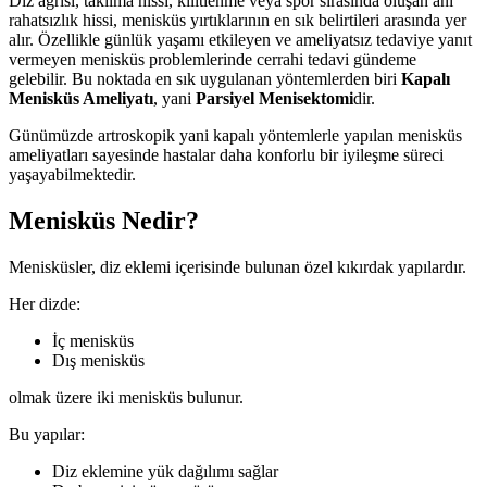
Diz ağrısı, takılma hissi, kilitlenme veya spor sırasında oluşan ani
rahatsızlık hissi, menisküs yırtıklarının en sık belirtileri arasında yer
alır. Özellikle günlük yaşamı etkileyen ve ameliyatsız tedaviye yanıt
vermeyen menisküs problemlerinde cerrahi tedavi gündeme
gelebilir. Bu noktada en sık uygulanan yöntemlerden biri
Kapalı
Menisküs Ameliyatı
, yani
Parsiyel Menisektomi
dir.
Günümüzde artroskopik yani kapalı yöntemlerle yapılan menisküs
ameliyatları sayesinde hastalar daha konforlu bir iyileşme süreci
yaşayabilmektedir.
Menisküs Nedir?
Menisküsler, diz eklemi içerisinde bulunan özel kıkırdak yapılardır.
Her dizde:
İç menisküs
Dış menisküs
olmak üzere iki menisküs bulunur.
Bu yapılar:
Diz eklemine yük dağılımı sağlar