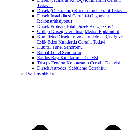
Dirsek (Humerus Alt Uç) Kırıklarının Cerrahi
Tedavisi
Dirsek (Olekranon) Kırıklarının Cerrahi Tedavisi
Dirsek İnstabilitesi Cerrahisi (Ligament
Rekonstrüksiyonu)
Dirsek Protezi (Total Dirsek Artroplastisi)
Golfçü Dirseği Cerrahisi (Medial Epikondilit)
Kompleks Dirsek Travmaları: Dirsek Çıkığı ve
Eşlik Eden Kırıklarda Cerrahi Tedavi
Kübital Tünel Sendromu
Radial Tünel Sendromu
Radius Başı Kırıklarının Tedavisi
Triseps Tendon Kopmasının Cerrahi Tedavisi
Dirsek Artrodez (Sabitleme Cerrahisi)
Diz Hastalıkları