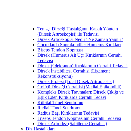
Tenisçi Dirseği Hastalığının Kapalı Yöntem
(Dirsek Artroskopisi) ile Tedavisi
Dirsek Artroskopisi Nedir? Ne Zaman Yapılır?
Çocuklarda Suprakondiler Humerus Kırıkları
Biseps Tendon Kopması
Dirsek (Humerus Alt Uç) Kırıklarının Cerrahi
Tedavisi
Dirsek (Olekranon) Kırıklarının Cerrahi Tedavisi
Dirsek İnstabilitesi Cerrahisi (Ligament
Rekonstrüksiyonu)
Dirsek Protezi (Total Dirsek Artroplastisi)
Golfçü Dirseği Cerrahisi (Medial Epikondilit)
Kompleks Dirsek Travmaları: Dirsek Çıkığı ve
Eşlik Eden Kırıklarda Cerrahi Tedavi
Kübital Tünel Sendromu
Radial Tünel Sendromu
Radius Başı Kırıklarının Tedavisi
Triseps Tendon Kopmasının Cerrahi Tedavisi
Dirsek Artrodez (Sabitleme Cerrahisi)
Diz Hastalıkları