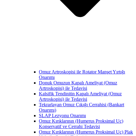
Omuz Artroskopisi ile Rotator Manşet Yırtığı
Onarımı
Donuk Omuzun Kapalı Ameliyat (Omuz
Artroskopisi) ile Tedavisi
Kalsifik Tendinitin Kapalı Ameliyat (Omuz
Artroskopisi) ile Tedavisi
Tekrarlayan Omuz Çıkığı Cerrahisi (Bankart
Onarımı)
SLAP Lezyonu Onarımı
Omuz Kırıklarının (Humerus Proksimal Uç)
Konservatif ve Cerrahi Tedavisi
Omuz Kırıklarının (Humerus Proksimal Uç) Plak