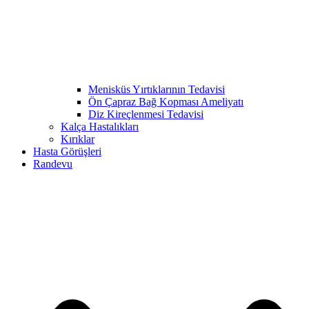
Menisküs Yırtıklarının Tedavisi
Ön Çapraz Bağ Kopması Ameliyatı
Diz Kireçlenmesi Tedavisi
Kalça Hastalıkları
Kırıklar
Hasta Görüşleri
Randevu