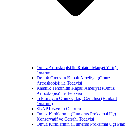
Omuz Artroskopisi ile Rotator Manşet Yırtığı
Onarımı
Donuk Omuzun Kapalı Ameliyat (Omuz
Artroskopisi) ile Tedavisi
Kalsifik Tendinitin Kapalı Ameliyat (Omuz
Artroskopisi) ile Tedavisi
Tekrarlayan Omuz Çıkığı Cerrahisi (Bankart
Onarımı)
SLAP Lezyonu Onarımı
Omuz Kırıklarının (Humerus Proksimal Uç)
Konservatif ve Cerrahi Tedavisi
Omuz Kırıklarının (Humerus Proksimal Uç) Plak