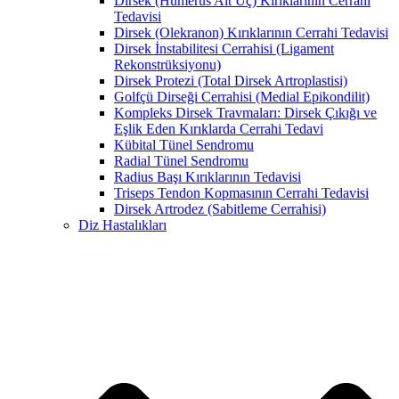
Dirsek (Humerus Alt Uç) Kırıklarının Cerrahi
Tedavisi
Dirsek (Olekranon) Kırıklarının Cerrahi Tedavisi
Dirsek İnstabilitesi Cerrahisi (Ligament
Rekonstrüksiyonu)
Dirsek Protezi (Total Dirsek Artroplastisi)
Golfçü Dirseği Cerrahisi (Medial Epikondilit)
Kompleks Dirsek Travmaları: Dirsek Çıkığı ve
Eşlik Eden Kırıklarda Cerrahi Tedavi
Kübital Tünel Sendromu
Radial Tünel Sendromu
Radius Başı Kırıklarının Tedavisi
Triseps Tendon Kopmasının Cerrahi Tedavisi
Dirsek Artrodez (Sabitleme Cerrahisi)
Diz Hastalıkları