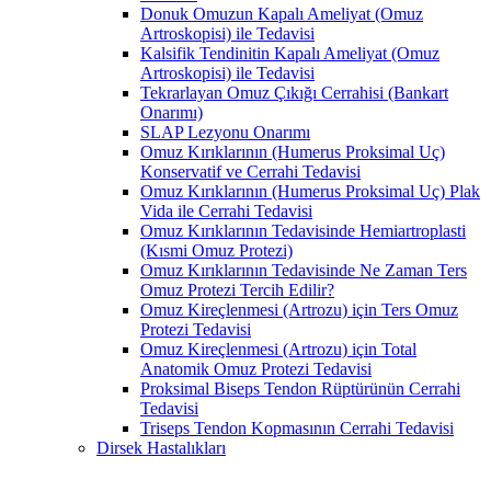
Donuk Omuzun Kapalı Ameliyat (Omuz
Artroskopisi) ile Tedavisi
Kalsifik Tendinitin Kapalı Ameliyat (Omuz
Artroskopisi) ile Tedavisi
Tekrarlayan Omuz Çıkığı Cerrahisi (Bankart
Onarımı)
SLAP Lezyonu Onarımı
Omuz Kırıklarının (Humerus Proksimal Uç)
Konservatif ve Cerrahi Tedavisi
Omuz Kırıklarının (Humerus Proksimal Uç) Plak
Vida ile Cerrahi Tedavisi
Omuz Kırıklarının Tedavisinde Hemiartroplasti
(Kısmi Omuz Protezi)
Omuz Kırıklarının Tedavisinde Ne Zaman Ters
Omuz Protezi Tercih Edilir?
Omuz Kireçlenmesi (Artrozu) için Ters Omuz
Protezi Tedavisi
Omuz Kireçlenmesi (Artrozu) için Total
Anatomik Omuz Protezi Tedavisi
Proksimal Biseps Tendon Rüptürünün Cerrahi
Tedavisi
Triseps Tendon Kopmasının Cerrahi Tedavisi
Dirsek Hastalıkları