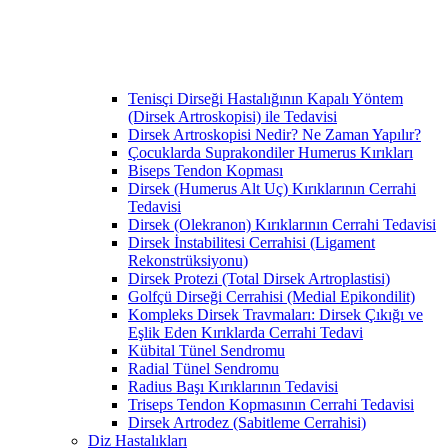
Tenisçi Dirseği Hastalığının Kapalı Yöntem
(Dirsek Artroskopisi) ile Tedavisi
Dirsek Artroskopisi Nedir? Ne Zaman Yapılır?
Çocuklarda Suprakondiler Humerus Kırıkları
Biseps Tendon Kopması
Dirsek (Humerus Alt Uç) Kırıklarının Cerrahi
Tedavisi
Dirsek (Olekranon) Kırıklarının Cerrahi Tedavisi
Dirsek İnstabilitesi Cerrahisi (Ligament
Rekonstrüksiyonu)
Dirsek Protezi (Total Dirsek Artroplastisi)
Golfçü Dirseği Cerrahisi (Medial Epikondilit)
Kompleks Dirsek Travmaları: Dirsek Çıkığı ve
Eşlik Eden Kırıklarda Cerrahi Tedavi
Kübital Tünel Sendromu
Radial Tünel Sendromu
Radius Başı Kırıklarının Tedavisi
Triseps Tendon Kopmasının Cerrahi Tedavisi
Dirsek Artrodez (Sabitleme Cerrahisi)
Diz Hastalıkları