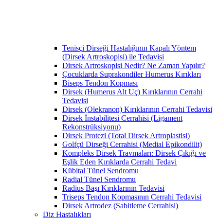
Tenisçi Dirseği Hastalığının Kapalı Yöntem
(Dirsek Artroskopisi) ile Tedavisi
Dirsek Artroskopisi Nedir? Ne Zaman Yapılır?
Çocuklarda Suprakondiler Humerus Kırıkları
Biseps Tendon Kopması
Dirsek (Humerus Alt Uç) Kırıklarının Cerrahi
Tedavisi
Dirsek (Olekranon) Kırıklarının Cerrahi Tedavisi
Dirsek İnstabilitesi Cerrahisi (Ligament
Rekonstrüksiyonu)
Dirsek Protezi (Total Dirsek Artroplastisi)
Golfçü Dirseği Cerrahisi (Medial Epikondilit)
Kompleks Dirsek Travmaları: Dirsek Çıkığı ve
Eşlik Eden Kırıklarda Cerrahi Tedavi
Kübital Tünel Sendromu
Radial Tünel Sendromu
Radius Başı Kırıklarının Tedavisi
Triseps Tendon Kopmasının Cerrahi Tedavisi
Dirsek Artrodez (Sabitleme Cerrahisi)
Diz Hastalıkları