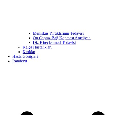
Menisküs Yırtıklarının Tedavisi
Ön Çapraz Bağ Kopması Ameliyatı
Diz Kireçlenmesi Tedavisi
Kalça Hastalıkları
Kırıklar
Hasta Görüşleri
Randevu