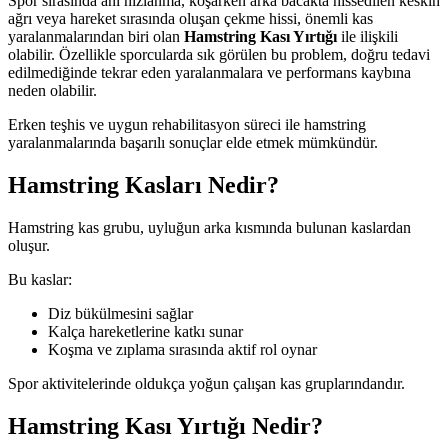
Spor sırasında ani hızlanma, koşarken arka bacakta hissedilen keskin
ağrı veya hareket sırasında oluşan çekme hissi, önemli kas
yaralanmalarından biri olan
Hamstring Kası Yırtığı
ile ilişkili
olabilir. Özellikle sporcularda sık görülen bu problem, doğru tedavi
edilmediğinde tekrar eden yaralanmalara ve performans kaybına
neden olabilir.
Erken teşhis ve uygun rehabilitasyon süreci ile hamstring
yaralanmalarında başarılı sonuçlar elde etmek mümkündür.
Hamstring Kasları Nedir?
Hamstring kas grubu, uyluğun arka kısmında bulunan kaslardan
oluşur.
Bu kaslar:
Diz bükülmesini sağlar
Kalça hareketlerine katkı sunar
Koşma ve zıplama sırasında aktif rol oynar
Spor aktivitelerinde oldukça yoğun çalışan kas gruplarındandır.
Hamstring Kası Yırtığı Nedir?