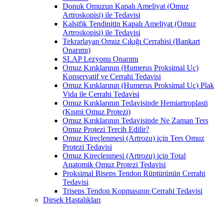
Donuk Omuzun Kapalı Ameliyat (Omuz
Artroskopisi) ile Tedavisi
Kalsifik Tendinitin Kapalı Ameliyat (Omuz
Artroskopisi) ile Tedavisi
Tekrarlayan Omuz Çıkığı Cerrahisi (Bankart
Onarımı)
SLAP Lezyonu Onarımı
Omuz Kırıklarının (Humerus Proksimal Uç)
Konservatif ve Cerrahi Tedavisi
Omuz Kırıklarının (Humerus Proksimal Uç) Plak
Vida ile Cerrahi Tedavisi
Omuz Kırıklarının Tedavisinde Hemiartroplasti
(Kısmi Omuz Protezi)
Omuz Kırıklarının Tedavisinde Ne Zaman Ters
Omuz Protezi Tercih Edilir?
Omuz Kireçlenmesi (Artrozu) için Ters Omuz
Protezi Tedavisi
Omuz Kireçlenmesi (Artrozu) için Total
Anatomik Omuz Protezi Tedavisi
Proksimal Biseps Tendon Rüptürünün Cerrahi
Tedavisi
Triseps Tendon Kopmasının Cerrahi Tedavisi
Dirsek Hastalıkları