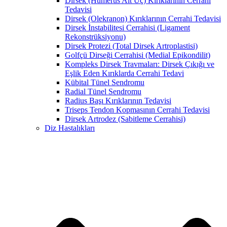
Dirsek (Humerus Alt Uç) Kırıklarının Cerrahi
Tedavisi
Dirsek (Olekranon) Kırıklarının Cerrahi Tedavisi
Dirsek İnstabilitesi Cerrahisi (Ligament
Rekonstrüksiyonu)
Dirsek Protezi (Total Dirsek Artroplastisi)
Golfçü Dirseği Cerrahisi (Medial Epikondilit)
Kompleks Dirsek Travmaları: Dirsek Çıkığı ve
Eşlik Eden Kırıklarda Cerrahi Tedavi
Kübital Tünel Sendromu
Radial Tünel Sendromu
Radius Başı Kırıklarının Tedavisi
Triseps Tendon Kopmasının Cerrahi Tedavisi
Dirsek Artrodez (Sabitleme Cerrahisi)
Diz Hastalıkları