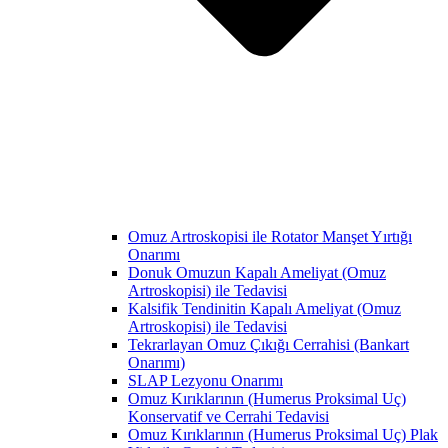
Omuz Artroskopisi ile Rotator Manşet Yırtığı
Onarımı
Donuk Omuzun Kapalı Ameliyat (Omuz
Artroskopisi) ile Tedavisi
Kalsifik Tendinitin Kapalı Ameliyat (Omuz
Artroskopisi) ile Tedavisi
Tekrarlayan Omuz Çıkığı Cerrahisi (Bankart
Onarımı)
SLAP Lezyonu Onarımı
Omuz Kırıklarının (Humerus Proksimal Uç)
Konservatif ve Cerrahi Tedavisi
Omuz Kırıklarının (Humerus Proksimal Uç) Plak