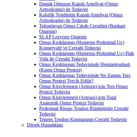
Donuk Omuzun Kapalı Ameliyat (Omuz
Artroskopisi) ile Tedavisi
Kalsifik Tendinitin Kapalı Ameliyat (Omuz
Artroskopisi) ile Tedavisi
Tekrarlayan Omuz Çıkığı Cerrahisi (Bankart
Onarımı)
SLAP Lezyonu Onarımı
Omuz Kırıklarının (Humerus Proksimal Uç)
Konservatif ve Cerrahi Tedavisi
Omuz Kırıklarının (Humerus Proksimal Uç) Plak
Vida ile Cerrahi Tedavisi
Omuz Kırıklarının Tedavisinde Hemiartroplasti
(Kısmi Omuz Protezi)
Omuz Kırıklarının Tedavisinde Ne Zaman Ters
Omuz Protezi Tercih Edilir?
Omuz Kireçlenmesi (Artrozu) için Ters Omuz
Protezi Tedavisi
Omuz Kireçlenmesi (Artrozu) için Total
Anatomik Omuz Protezi Tedavisi
Proksimal Biseps Tendon Rüptürünün Cerrahi
Tedavisi
Triseps Tendon Kopmasının Cerrahi Tedavisi
Dirsek Hastalıkları