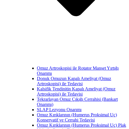
Omuz Artroskopisi ile Rotator Manşet Yırtığı
Onarımı
Donuk Omuzun Kapalı Ameliyat (Omuz
Artroskopisi) ile Tedavisi
Kalsifik Tendinitin Kapalı Ameliyat (Omuz
Artroskopisi) ile Tedavisi
Tekrarlayan Omuz Çıkığı Cerrahisi (Bankart
Onarımı)
SLAP Lezyonu Onarımı
Omuz Kırıklarının (Humerus Proksimal Uç)
Konservatif ve Cerrahi Tedavisi
Omuz Kırıklarının (Humerus Proksimal Uç) Plak