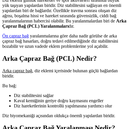
Diz eklemi günlük hareketler ve spor aktiviteleri sırasında büyük
yük taşıyan yapılardan biridir. Diz stabilitesini sağlayan en önemli
yapılardan biri de bağlardır. Özellikle travma sonrası oluşan diz
ağrısı, boşalma hissi ve hareket sırasında güvensizlik, ciddi bağ
yaralanmalarının habercisi olabilir. Bu yaralanmalardan biri de
Arka
Çapraz Bağ (PCL) Yaralanmaları
dır.
Ön çapraz bağ
yaralanmalarına göre daha nadir görülse de arka
çapraz bağ hasarları, doğru tedavi edilmediğinde diz stabilitesini
bozabilir ve uzun vadede eklem problemlerine yol açabilir.
Arka Çapraz Bağ (PCL) Nedir?
Arka çapraz bağ
, diz eklemi içerisinde bulunan güçlü bağlardan
biridir.
Bu bağ:
Diz stabilitesini sağlar
Kaval kemiğinin geriye doğru kaymasını engeller
Diz hareketlerinin kontrollü yapılmasına yardımcı olur
Diz biyomekaniği açısından oldukça önemli yapılardan biridir.
Arka Çapraz Bağ Yaralanması Nedir?