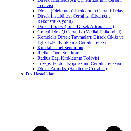
Dirsek (Humerus Alt Uç) Kırıklarının Cerrahi
Tedavisi
Dirsek (Olekranon) Kırıklarının Cerrahi Tedavisi
Dirsek İnstabilitesi Cerrahisi (Ligament
Rekonstrüksiyonu)
Dirsek Protezi (Total Dirsek Artroplastisi)
Golfçü Dirseği Cerrahisi (Medial Epikondilit)
Kompleks Dirsek Travmaları: Dirsek Çıkığı ve
Eşlik Eden Kırıklarda Cerrahi Tedavi
Kübital Tünel Sendromu
Radial Tünel Sendromu
Radius Başı Kırıklarının Tedavisi
Triseps Tendon Kopmasının Cerrahi Tedavisi
Dirsek Artrodez (Sabitleme Cerrahisi)
Diz Hastalıkları