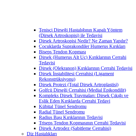
Tenisçi Dirseği Hastalığının Kapalı Yöntem
(Dirsek Artroskopisi) ile Tedavisi
Dirsek Artroskopisi Nedir? Ne Zaman Yapılır?
Çocuklarda Suprakondiler Humerus Kırıkları
Biseps Tendon Kopması
Dirsek (Humerus Alt Uç) Kırıklarının Cerrahi
Tedavisi
Dirsek (Olekranon) Kırıklarının Cerrahi Tedavisi
Dirsek İnstabilitesi Cerrahisi (Ligament
Rekonstrüksiyonu)
Dirsek Protezi (Total Dirsek Artroplastisi)
Golfçü Dirseği Cerrahisi (Medial Epikondilit)
Kompleks Dirsek Travmaları: Dirsek Çıkığı ve
Eşlik Eden Kırıklarda Cerrahi Tedavi
Kübital Tünel Sendromu
Radial Tünel Sendromu
Radius Başı Kırıklarının Tedavisi
Triseps Tendon Kopmasının Cerrahi Tedavisi
Dirsek Artrodez (Sabitleme Cerrahisi)
Diz Hastalıkları