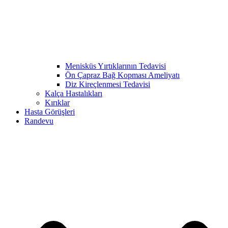
Menisküs Yırtıklarının Tedavisi
Ön Çapraz Bağ Kopması Ameliyatı
Diz Kireçlenmesi Tedavisi
Kalça Hastalıkları
Kırıklar
Hasta Görüşleri
Randevu