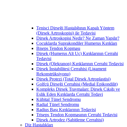
Tenisçi Dirseği Hastalığının Kapalı Yöntem
(Dirsek Artroskopisi) ile Tedavisi
Dirsek Artroskopisi Nedir? Ne Zaman Yapılır?
Çocuklarda Suprakondiler Humerus Kırıkları
Biseps Tendon Kopması
Dirsek (Humerus Alt Uç) Kırıklarının Cerrahi
Tedavisi
Dirsek (Olekranon) Kırıklarının Cerrahi Tedavisi
Dirsek İnstabilitesi Cerrahisi (Ligament
Rekonstrüksiyonu)
Dirsek Protezi (Total Dirsek Artroplastisi)
Golfçü Dirseği Cerrahisi (Medial Epikondilit)
Kompleks Dirsek Travmaları: Dirsek Çıkığı ve
Eşlik Eden Kırıklarda Cerrahi Tedavi
Kübital Tünel Sendromu
Radial Tünel Sendromu
Radius Başı Kırıklarının Tedavisi
Triseps Tendon Kopmasının Cerrahi Tedavisi
Dirsek Artrodez (Sabitleme Cerrahisi)
Diz Hastalıkları