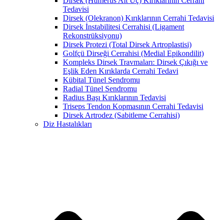
Dirsek (Humerus Alt Uç) Kırıklarının Cerrahi
Tedavisi
Dirsek (Olekranon) Kırıklarının Cerrahi Tedavisi
Dirsek İnstabilitesi Cerrahisi (Ligament
Rekonstrüksiyonu)
Dirsek Protezi (Total Dirsek Artroplastisi)
Golfçü Dirseği Cerrahisi (Medial Epikondilit)
Kompleks Dirsek Travmaları: Dirsek Çıkığı ve
Eşlik Eden Kırıklarda Cerrahi Tedavi
Kübital Tünel Sendromu
Radial Tünel Sendromu
Radius Başı Kırıklarının Tedavisi
Triseps Tendon Kopmasının Cerrahi Tedavisi
Dirsek Artrodez (Sabitleme Cerrahisi)
Diz Hastalıkları