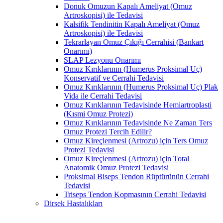
Donuk Omuzun Kapalı Ameliyat (Omuz
Artroskopisi) ile Tedavisi
Kalsifik Tendinitin Kapalı Ameliyat (Omuz
Artroskopisi) ile Tedavisi
Tekrarlayan Omuz Çıkığı Cerrahisi (Bankart
Onarımı)
SLAP Lezyonu Onarımı
Omuz Kırıklarının (Humerus Proksimal Uç)
Konservatif ve Cerrahi Tedavisi
Omuz Kırıklarının (Humerus Proksimal Uç) Plak
Vida ile Cerrahi Tedavisi
Omuz Kırıklarının Tedavisinde Hemiartroplasti
(Kısmi Omuz Protezi)
Omuz Kırıklarının Tedavisinde Ne Zaman Ters
Omuz Protezi Tercih Edilir?
Omuz Kireçlenmesi (Artrozu) için Ters Omuz
Protezi Tedavisi
Omuz Kireçlenmesi (Artrozu) için Total
Anatomik Omuz Protezi Tedavisi
Proksimal Biseps Tendon Rüptürünün Cerrahi
Tedavisi
Triseps Tendon Kopmasının Cerrahi Tedavisi
Dirsek Hastalıkları