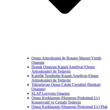
Omuz Artroskopisi ile Rotator Manşet Yırtığı
Onarımı
Donuk Omuzun Kapalı Ameliyat (Omuz
Artroskopisi) ile Tedavisi
Kalsifik Tendinitin Kapalı Ameliyat (Omuz
Artroskopisi) ile Tedavisi
Tekrarlayan Omuz Çıkığı Cerrahisi (Bankart
Onarımı)
SLAP Lezyonu Onarımı
Omuz Kırıklarının (Humerus Proksimal Uç)
Konservatif ve Cerrahi Tedavisi
Omuz Kırıklarının (Humerus Proksimal Uç) Plak