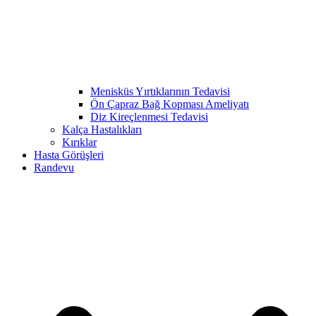
Menisküs Yırtıklarının Tedavisi
Ön Çapraz Bağ Kopması Ameliyatı
Diz Kireçlenmesi Tedavisi
Kalça Hastalıkları
Kırıklar
Hasta Görüşleri
Randevu